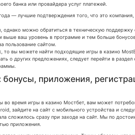
оего банка или провайдера услуг платежей.
 года — лучшие подтверждения того, что это компания,
и, однако можно обратиться в техническую поддержку с
м выше ваш уровень в программе и тем больше бонусов
за пользование сайтом.
к, то вы можете найти подходящие игры в казино MostB
ть о других предложениях, следует перейти в раздел 
раммы.
: бонусы, приложения, регистра
ы во время игры в казино Мостбет, вам может потребо
roid, зайдите на сайт с мобильного устройства и след
ала сложилось сразу при заходе на сайт. Мы по досто
стью приложения.