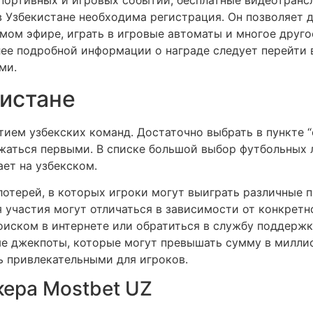
портивных и игровых событий, бесплатные видеотрансл
в Узбекистане необходима регистрация. Он позволяет 
мом эфире, играть в игровые автоматы и многое другое
лее подробной информации о награде следует перейти 
ми.
кистане
тием узбекских команд. Достаточно выбрать в пункте “
жаться первыми. В списке большой выбор футбольных л
ает на узбекском.
лотерей, в которых игроки могут выиграть различные п
 участия могут отличаться в зависимости от конкретн
оиском в интернете или обратиться в службу поддержки
ые джекпоты, которые могут превышать сумму в милли
нь привлекательными для игроков.
ера Mostbet UZ