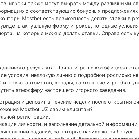
тв, игроки также могут выбрать между различными сп
нформацию о соответствующих бонусных предложениях 
конторы Mostbet есть возможность делать ставки в реж
 увидеть актуальную форму игроков, погодные услови
порта, на которые можно делать ставки. Справа есть 
еделенного результата. При выигрыше коэффициент став
шие условия, неплохую линию с подробной росписью не 
 игровых автоматов, аркады, настольные игры (блэкдже
щутить атмосферу настоящего игорного заведения.
трация и депозит в течение недели после открытия сч
ложение Mostbet UZ своим клиентам?
ельной регистрации.
икация личности, и заполнение детальной информации 
выполнении заданий, за которые начисляются бонусы.