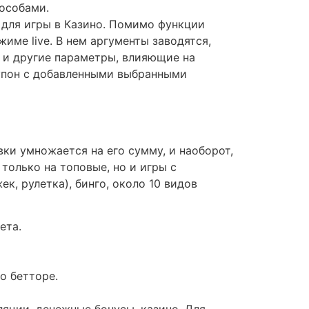
особами.
для игры в Казино. Помимо функции
име live. В нем аргументы заводятся,
я и другие параметры, влияющие на
купон с добавленными выбранными
ки умножается на его сумму, и наоборот,
только на топовые, но и игры с
к, рулетка), бинго, около 10 видов
ета.
о бетторе.