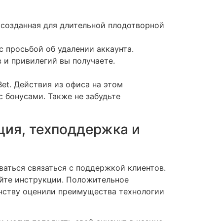
 созданная для длительной плодотворной
 просьбой об удалении аккаунта.
 и привилегий вы получаете.
et. Действия из офиса на этом
с бонусами. Также не забудьте
ция, техподдержка и
ваться связаться с поддержкой клиентов.
уйте инструкции. Положительное
инству оценили преимущества технологии