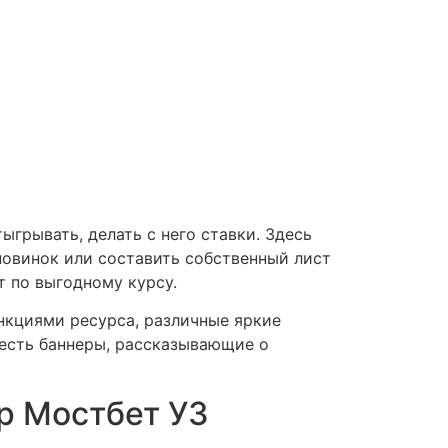
грывать, делать с него ставки. Здесь
новинок или составить собственный лист
т по выгодному курсу.
нкциями ресурса, различные яркие
 есть баннеры, рассказывающие о
р Мостбет УЗ