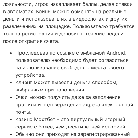
лояльности, игрок накапливает баллы, делая ставки
в автоматах. Коины можно обменять на реальные
деньги и использовать их в видеослотах и других
развлечениях на площадке. Пользователю требуется
только регистрация и депозит в течение недели
после открытия счета.
Проследовав по ссылке с эмблемой Android,
пользователю необходимо будет согласиться
на использование свободного места своего
устройства.
Клиент может вывести деньги способом,
выбранным при пополнении.
Очки можно получить даже за заполнение
профиля и подтверждение адреса электронной
почты.
Казино Мостбет – это виртуальный игорный
сервис с более, чем десятилетней историей.
Обычно они приходят на зарегистрированный