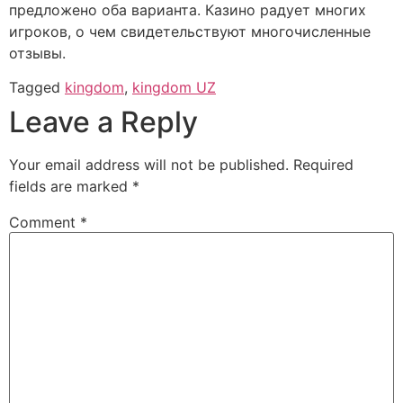
предложено оба варианта. Казино радует многих
игроков, о чем свидетельствуют многочисленные
отзывы.
Tagged
kingdom
,
kingdom UZ
Leave a Reply
Your email address will not be published.
Required
fields are marked
*
Comment
*