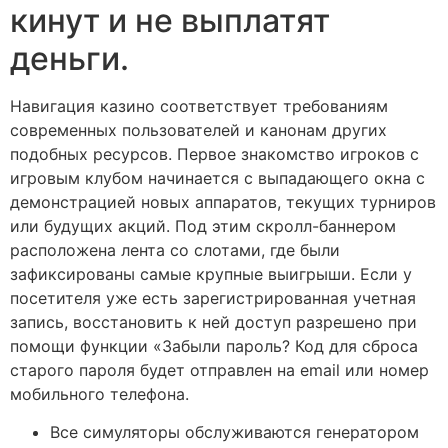
кинут и не выплатят
деньги.
Навигация казино соответствует требованиям
современных пользователей и канонам других
подобных ресурсов. Первое знакомство игроков с
игровым клубом начинается с выпадающего окна с
демонстрацией новых аппаратов, текущих турниров
или будущих акций. Под этим скролл-баннером
расположена лента со слотами, где были
зафиксированы самые крупные выигрыши. Если у
посетителя уже есть зарегистрированная учетная
запись, восстановить к ней доступ разрешено при
помощи функции «Забыли пароль? Код для сброса
старого пароля будет отправлен на email или номер
мобильного телефона.
Все симуляторы обслуживаются генератором