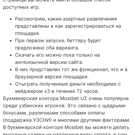
доступных игр.
Рассмотрим, какие азартные развлечения
представлены и как зарегистрироваться на
площадке.
При первом запуске, беттеру будет
предложено оба варианта.
Скачать его можно пока только на
англоязычной версии сайта.
В них представлен тот же функционал, что и в
браузерной версии площадки.
Отыграть полученные деньги необходимо с
вейджером х3 в течение 72 часов.
Букмекерская контора Mostbet UZ очень популярна
среди узбекских игроков. Это связано с щедрыми
бонусами, различными способами оплаты
(поддержка УЗСНИ) и многими другими факторами.
В букмекерской конторе Mostbet вы можете делать
выгодные ставки на различные виды спорта, в том