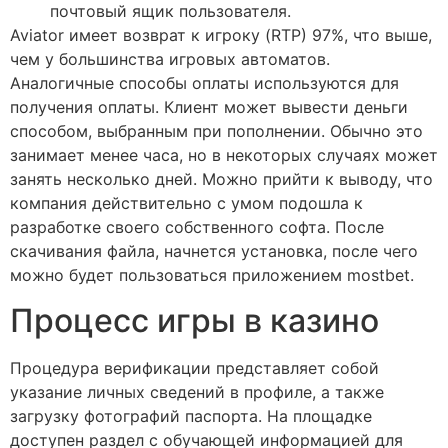
почтовый ящик пользователя.
Aviator имеет возврат к игроку (RTP) 97%, что выше,
чем у большинства игровых автоматов.
Аналогичные способы оплаты используются для
получения оплаты. Клиент может вывести деньги
способом, выбранным при пополнении. Обычно это
занимает менее часа, но в некоторых случаях может
занять несколько дней. Можно прийти к выводу, что
компания действительно с умом подошла к
разработке своего собственного софта. После
скачивания файла, начнется установка, после чего
можно будет пользоваться приложением mostbet.
Процесс игры в казино
Процедура верификации представляет собой
указание личных сведений в профиле, а также
загрузку фотографий паспорта. На площадке
доступен раздел с обучающей информацией для