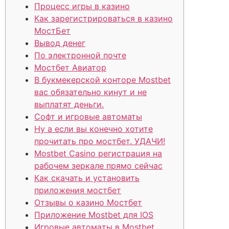
Процесс игры в казино
Как зарегистрироваться в казино
МостБет
Вывод денег
По электронной почте
Мостбет Авиатор
В букмекерской конторе Mostbet
вас обязательно кинут и не
выплатят деньги.
Софт и игровые автоматы
Ну а если вы конечно хотите
прочитать про мостбет. УДАЧИ!
Mostbet Casino регистрация на
рабочем зеркале прямо сейчас
Как скачать и установить
приложения мостбет
Отзывы о казино Мостбет
Приложение Mostbet для IOS
Игpoвыe aвтoмaты в Mostbet