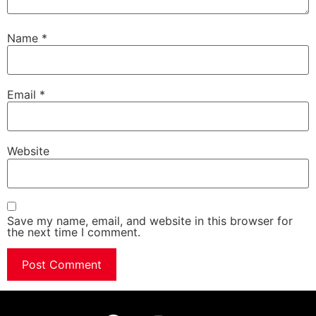
Name
*
Email
*
Website
Save my name, email, and website in this browser for
the next time I comment.