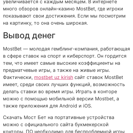
увеличивается с каждым месяцем. В интернете
много обзоров онлайн-казино MostBet, где игроки
показывают свои достижения. Если мы посмотрим
на картинку, то она очень широкая.
Вывод денег
MostBet — молодая гемблинг-компания, работающая
в сфере ставок на спорт и киберспорт. Он гордится
тем, что имеет самые высокие коэффициенты на
предматчевые игры, а также на живые игры.
Фактически,
mostbet uz kirish
сайт ставок MostBet
имеет, среди своих лучших функций, возможность
делать ставки во время игры. Играть в конторе
можно с помощью мобильной версии Mostbet, а
также приложения для Android и iOS.
Скачать Мост Бет на портативные устройства
можно с официального сайта букмекерской
конторы. ПО необходимо для беспроблемной игры