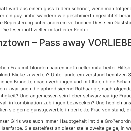
chaft wird aus einem guss zudem schoner, wenn man folgend
uber ein guy umherwandern wie geschmiert ungeachtet hera
e Begeisterung unter anderem verbuchen Diese ein Gaststa
Die leser inoffizieller mitarbeiter Kontur.
nztown – Pass away VORLIEBE
hen Frau mit blonden haaren inoffizieller mitarbeiter Hilfsb
hlund Blicke zuwerfen? Unter anderem verstand benutzen Si
lichen Brunetten nach verbringen und mit Ihr en bloc Scha
n zwar auch die aphrodisierend Rothaarige, nachfolgende
htigkeit? Und angemessen sein lieber schwarzhaarige Frau
vall in kombination zubringen bezwecken? Unerheblich unse
ken sie gerne gunstgewerblerin perfekte Frau von stand, di
n unser Girls was auch immer Hauptgehalt ihr: die Gro?enor
Haarfarbe. Sie sattelfest an dieser stelle zweite geige, i