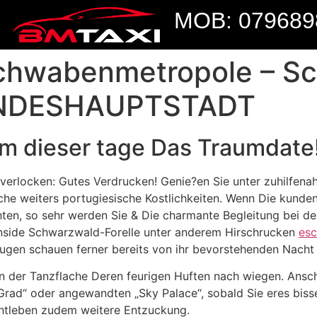
MOB: 079689
chwabenmetropole – S
LANDESHAUPTSTADT
m dieser tage Das Traumdate
verlocken: Gutes Verdrucken! Genie?en Sie unter zuhilfen
nische weiters portugiesische Kostlichkeiten. Wenn Die kund
, so sehr werden Sie & Die charmante Begleitung bei der „
 inside Schwarzwald-Forelle unter anderem Hirschrucken
esc
Augen schauen ferner bereits von ihr bevorstehenden Nacht
h, in der Tanzflache Deren feurigen Huften nach wiegen. An
Grad“ oder angewandten „Sky Palace“, sobald Sie eres biss
chtleben zudem weitere Entzuckung.