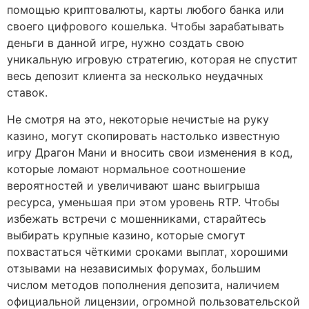
помощью криптовалюты, карты любого банка или
своего цифрового кошелька. Чтобы зарабатывать
деньги в данной игре, нужно создать свою
уникальную игровую стратегию, которая не спустит
весь депозит клиента за несколько неудачных
ставок.
Не смотря на это, некоторые нечистые на руку
казино, могут скопировать настолько известную
игру Драгон Мани и вносить свои изменения в код,
которые ломают нормальное соотношение
вероятностей и увеличивают шанс выигрыша
ресурса, уменьшая при этом уровень RTP. Чтобы
избежать встречи с мошенниками, старайтесь
выбирать крупные казино, которые смогут
похвастаться чёткими сроками выплат, хорошими
отзывами на независимых форумах, большим
числом методов пополнения депозита, наличием
официальной лицензии, огромной пользовательской