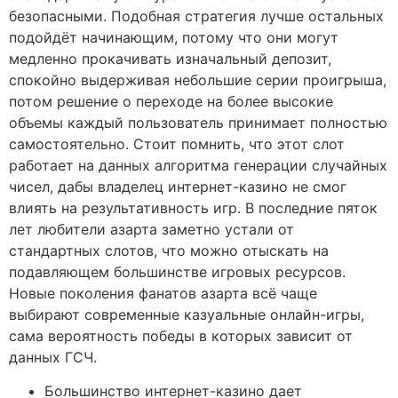
безопасными. Подобная стратегия лучше остальных
подойдёт начинающим, потому что они могут
медленно прокачивать изначальный депозит,
спокойно выдерживая небольшие серии проигрыша,
потом решение о переходе на более высокие
объемы каждый пользователь принимает полностью
самостоятельно. Стоит помнить, что этот слот
работает на данных алгоритма генерации случайных
чисел, дабы владелец интернет-казино не смог
влиять на результативность игр. В последние пяток
лет любители азарта заметно устали от
стандартных слотов, что можно отыскать на
подавляющем большинстве игровых ресурсов.
Новые поколения фанатов азарта всё чаще
выбирают современные казуальные онлайн-игры,
сама вероятность победы в которых зависит от
данных ГСЧ.
Большинство интернет-казино дает