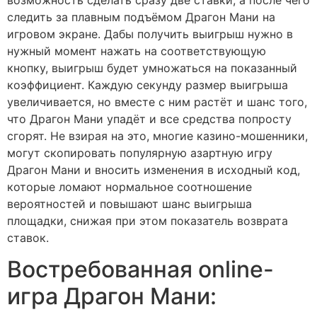
следить за плавным подъёмом Драгон Мани на
игровом экране. Дабы получить выигрыш нужно в
нужный момент нажать на соответствующую
кнопку, выигрыш будет умножаться на показанный
коэффициент. Каждую секунду размер выигрыша
увеличивается, но вместе с ним растёт и шанс того,
что Драгон Мани упадёт и все средства попросту
сгорят. Не взирая на это, многие казино-мошенники,
могут скопировать популярную азартную игру
Драгон Мани и вносить изменения в исходный код,
которые ломают нормальное соотношение
вероятностей и повышают шанс выигрыша
площадки, снижая при этом показатель возврата
ставок.
Востребованная online-
игра Драгон Мани: