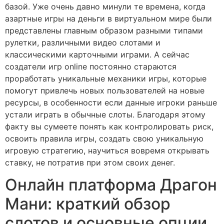
базой. Уже очень давно минули те времена, когда
азартные игры на деньги в виртуальном мире были
представлены главным образом разными типами
рулетки, различными видео слотами и
классическими карточными играми. А сейчас
создатели игр online постоянно стараются
проработать уникальные механики игры, которые
помогут привлечь новых пользователей на новые
ресурсы, в особенности если данные игроки раньше
устали играть в обычные слоты. Благодаря этому
факту вы сумеете понять как контролировать риск,
освоить правила игры, создать свою уникальную
игровую стратегию, научиться вовремя открывать
ставку, не потратив при этом своих денег.
Онлайн платформа Драгон
Мани: краткий обзор
слотов и основные опции