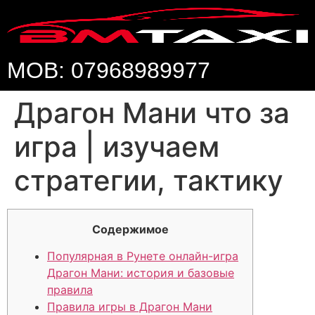
MOB: 07968989977
Драгон Мани что за
игра | изучаем
стратегии, тактику
Содержимое
Популярная в Рунете онлайн-игра
Драгон Мани: история и базовые
правила
Правила игры в Драгон Мани