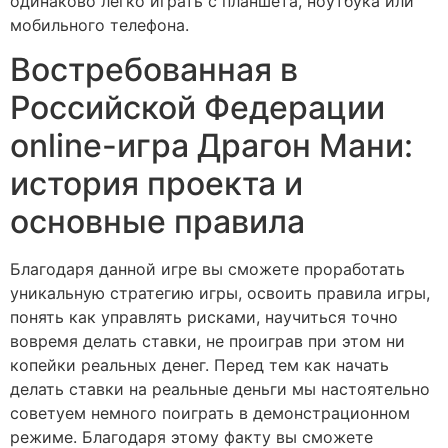
одинаково легко играть с планшета, ноутбука или
мобильного телефона.
Востребованная в
Российской Федерации
online-игра Драгон Мани:
история проекта и
основные правила
Благодаря данной игре вы сможете проработать
уникальную стратегию игры, освоить правила игры,
понять как управлять рисками, научиться точно
вовремя делать ставки, не проиграв при этом ни
копейки реальных денег. Перед тем как начать
делать ставки на реальные деньги мы настоятельно
советуем немного поиграть в демонстрационном
режиме. Благодаря этому факту вы сможете