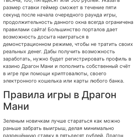
тысяча, 100, пятьдесят или 500 рублей. Указать
размер ставки геймер сможет в течение пяти
секунд после начала очередного раунда игры,
продолжительность данного окна всегда ограничена
правилами сайта! Большинство порталов дает
возможность досыта наиграться в
демонстрационном режиме, чтобы не тратить своих
реальных денег. Дабы получить возможность
заработать, нужно будет регистрировать профиль в
казино Драгон Мани и пополнить собственный счёт
в игре при помощи криптовалюты, своего
электронного кошелька или карты любого банка.
Правила игры в Драгон
Мани
Зеленым новичкам лучше стараться как можно
раньше забрать выигрыш, делая минимально
разрешённую ставку в пятьдесят рублей. Драгон