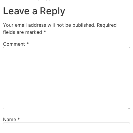
Leave a Reply
Your email address will not be published.
Required
fields are marked
*
Comment
*
Name
*