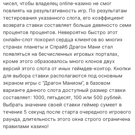
чисел, чтобы владелец online-казино не смог
повлиять на результативность игр. По результатам
тестирования указанного слота, его коэффициент
возврата ставки составляет больше девяносто семи
процентов процентов. Невероятно быстро этот
онлайн-слот покорил сердца клиентов во многих
странах планеты и Спрайб Драгон Мани стал
появляться на бесчисленных игровых порталах,
кроме этого образовалось много клонов двух
версий этого слота от иных геймдев-контор. Кнопки
для выбора ставки располагаются под основным
экраном игры с “Драгон Маниом”, в базовом
варианте данного слота доступный размер ставки
составляет: 1000, пятьдесят, 100 или 500 рублей.
Выбрать значение своей ставки геймер сумеет в
течение 5 секунд после старта очередного игрового
раунда, длительность этого окна строго ограничена
правилами казино!