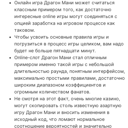
Онлайн игра Драгон Мани может считаться
классным примером того, как достаточно
интересные online игры могут соединяться с
опцией заработка на игровом процессе как
таковом.
Чтобы усвоить основные правила игры и
погрузиться в процесс игры целиком, вам надо
будет не больше пятнадцати минут.
Online-слот Драгон Мани стал отличным
примером именно такой игры с небольшой
длительностью раунда, понятным интерфейсом,
максимально простыми правилами, достаточно
широким диапазоном коэффициентов и
огромным количеством фанатов.
Не смотря на этот факт, очень многие казино,
могут скопировать столь известную азартную
игру Драгон Мани и вносить изменения в
исходный код, что ломают нормальное
соотношение вероятностей и значительно