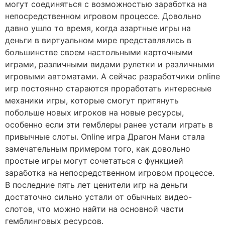
могут соединяться с возможностью заработка на
непосредственном игровом процессе. Довольно
давно ушло то время, когда азартные игры на
деньги в виртуальном мире представлялись в
большинстве своем настольными карточными
играми, различными видами рулетки и различными
игровыми автоматами. А сейчас разработчики online
игр постоянно стараются проработать интересные
механики игры, которые смогут притянуть
побольше новых игроков на новые ресурсы,
особенно если эти гемблеры ранее устали играть в
привычные слоты. Online игра Драгон Мани стала
замечательным примером того, как довольно
простые игры могут сочетаться с функцией
заработка на непосредственном игровом процессе.
В последние пять лет ценители игр на деньги
достаточно сильно устали от обычных видео-
слотов, что можно найти на основной части
гемблинговых ресурсов.