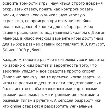
освоить тонкости игры, научиться строго вовремя
открывать ставку, понять как контролировать
риски, создать свою уникальную игровую
стратегию, не проиграв при этом ни копейки
реальных денег. 4 кнопки для выбора размера
ставки расположены под главным экраном с Драгон
Маниом, в классическом варианте игры доступный
для выбора размер ставки составляет: 100, пятьсот,
50 или 1000 рублей.
Каждое мгновенье размер выигрыша увеличивается,
но заодно с ним растет и вероятность того, что
аэроплан упадет и все средства просто сгорят.
Довольно давно ушли те времена, когда азартные
игры на реальные деньги в сети представлялись в
большинстве своём классическими карточными
играми, разномастными игровыми автоматами и
разными типами рулетки. А сегодня разработчики
игр online стараются разработать уникальные