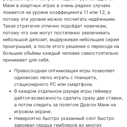
Мани в азартных играх в очень редких случаях
ломается на уровне коэффициента 1.1 или 1.2, а
потому эти уровни можно посчитать надёжными.
Такая стратегия отлично подойдет новичкам,
потому что они могут постепенно увеличивать
небольшой депозит, выдерживая небольшие серии
проигрышей, а после этого решение о переходе на
большие объёмы каждый человек самостоятельно
принимает для себя.
Превосходная оптимизация игры позволяет
одинаково легко играть с планшета,
стационарного PC или смартфона.
В каждом отдельном раунде игры геймеру
даётся возможность сделать сразу две ставки,
а потом следить за полетом Драгон Мани на
игровом экране.
Невероятно быстро указанный слот быстро
завоевал сердца гемблеров во многих