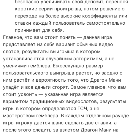
безопасно увеличивать свой депозит, перенося
короткие серии проигрыша, потом решение о
переходе на более высокие коэффициенты или
ставки каждый пользователь самостоятельно
принимает для себя.
Главное, что вам стоит понять — данная игра
представляет из себя вариант обычных видео
слотов, результаты выигрыша в котором
устанавливаются случайным алгоритмом, а не
умениями гемблера. Ежесекундно размер
пользовательского выигрыша растет, но заодно с
ним растёт и вероятность того, что Драгон Мани
упадёт и все деньги сгорят. Самое главное, что вам
стоит усвоить — указанная игра является
вариантом традиционных видеослотов, результаты
игры в котором определяются ГСЧ, а не
мастерством гемблера. В каждом отдельном раунде
игры игроку дается шанс сделать две ставки, а
после этого следить за взлетом Драгон Мани на