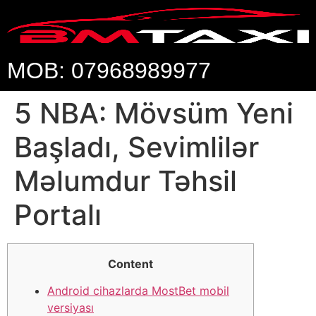
MOB: 07968989977
5 NBA: Mövsüm Yeni
Başladı, Sevimlilər
Məlumdur Təhsil
Portalı
Content
Android cihazlarda MostBet mobil
versiyası