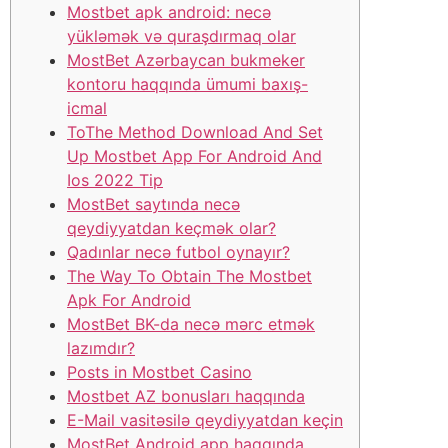
Mostbet apk android: necə
yükləmək və quraşdırmaq olar
MostBet Azərbaycan bukmeker
kontoru haqqında ümumi baxış-
icmal
ToThe Method Download And Set
Up Mostbet App For Android And
Ios 2022 Tip
MostBet saytında necə
qeydiyyatdan keçmək olar?
Qadınlar necə futbol oynayır?
The Way To Obtain The Mostbet
Apk For Android
MostBet BK-da necə mərc etmək
lazımdır?
Posts in Mostbet Casino
Mostbet AZ bonusları haqqında
E-Mail vasitəsilə qeydiyyatdan keçin
MostBet Android app haqqında