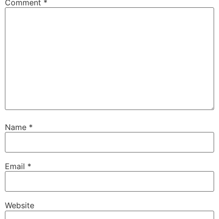
Comment
*
Name
*
Email
*
Website