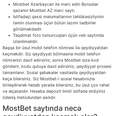
Mostbet Azərbaycan ilə mərc edin Bonuslar
qazanın Mostbet AZ mərc saytı.
İstifadəçi şəxsi məlumatlarının təhlükəsizliyinin
təmin olunması üçün bütün lazımi tədbirlər
görülməkdədir.
Təqdimat foto tumurcuqları üçün veb saytında
izlənilməlidir.
Başqa bir üsul mobil telefon nömrəsi ilə qeydiyyatdan
keçməkdir. Siz qeydiyyat bölməsinə mobil telefon
nömrənizi daxil edirsiniz, sonra Mostbet sizə kod
göndərir, kodu qutuya daxil edirsiniz, qeydiyyat prosesi
tamamlanır. Sosial şəbəkələr vasitəsilə qeydiyyatdan
keçə bilərsiniz. Siz Mostbet-i sosial hesabınızla
birləşdirərək hesab yarada bilərsiniz, bu üsul çox rahat
və əlçatandır. Hesaba depozit limiti istifadə etdiyiniz
ödəniş metodundan asılıdır.
MostBet saytında necə