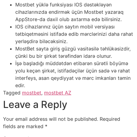
Mostbet yüklə funksiyası IOS dəstəkləyən
cihazlarınızda endirmək üçün Mostbet yazaraq
AppStore-da daxil olub axtarma edə bilirsiniz.
IOS cihazlarınız üçün saytın mobil versiyası
tətbiqetməsini istifadə edib mərclərinizi daha rahat
yerləşdirə biləcəksiniz.
MostBet sayta giriş güzgü vasitəsilə təhlükəsizdir,
çünki bu bir şirkət tərəfindən idarə olunur.
İşə başladığı müddətdən etibarən sürətli böyümə
yolu keçən şirkət, istifadəçilər üçün sadə və rahat
interfeys, asan qeydiyyat və mərc imkanları təmin
edir.
Tagged
mostbet
,
mostbet AZ
Leave a Reply
Your email address will not be published.
Required
fields are marked
*