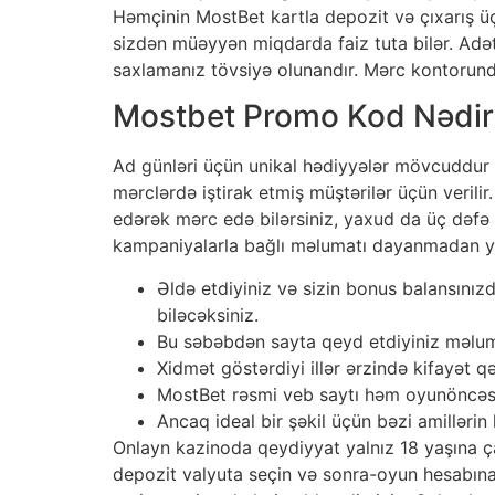
Həmçinin MostBet kartla depozit və çıxarış üç
sizdən müəyyən miqdarda faiz tuta bilər. Adət
saxlamanız tövsiyə olunandır. Mərc kontorunda
Mostbet Promo Kod Nədir 
Ad günləri üçün unikal hədiyyələr mövcuddur
mərclərdə iştirak etmiş müştərilər üçün verili
edərək mərc edə bilərsiniz, yaxud da üç dəfə
kampaniyalarla bağlı məlumatı dayanmadan ye
Əldə etdiyiniz və sizin bonus balansınızd
biləcəksiniz.
Bu səbəbdən sayta qeyd etdiyiniz məluma
Xidmət göstərdiyi illər ərzində kifayət 
MostBet rəsmi veb saytı həm oyunöncəsi, 
Ancaq ideal bir şəkil üçün bəzi amillərin 
Onlayn kazinoda qeydiyyat yalnız 18 yaşına ç
depozit valyuta seçin və sonra-oyun hesabına p