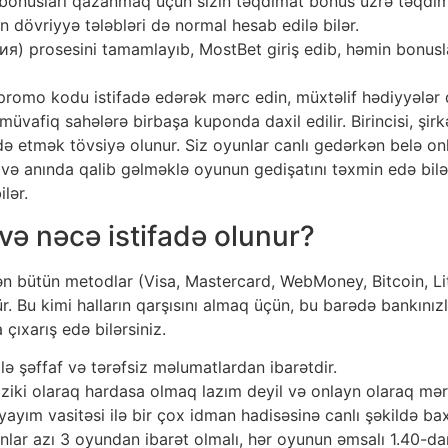
bonusları qazanmaq üçün sizin təqdimat bonus üzrə təqdimat
n dövriyyə tələbləri də normal hesab edilə bilər.
 prosesini tamamlayıb, MostBet giriş edib, həmin bonuslar
omo kodu istifadə edərək mərc edin, müxtəlif hədiyyələr 
müvafiq sahələrə birbaşa kuponda daxil edilir. Birincisi, şi
ə etmək tövsiyə olunur. Siz oyunlar canlı gedərkən belə onl
 və anında qalib gəlməklə oyunun gedişatını təxmin edə bilə
lər.
ə nəcə istifadə olunur?
ən bütün metodlar (Visa, Mastercard, WebMoney, Bitcoin, Litec
Bu kimi halların qarşısını almaq üçün, bu barədə bankınızl
çıxarış edə bilərsiniz.
 şəffaf və tərəfsiz məlumatlardan ibarətdir.
iki olaraq hardasa olmaq lazım deyil və onlayn olaraq mər
ayım vasitəsi ilə bir çox idman hadisəsinə canlı şəkildə 
lar azı 3 oyundan ibarət olmalı, hər oyunun əmsalı 1.40-dan