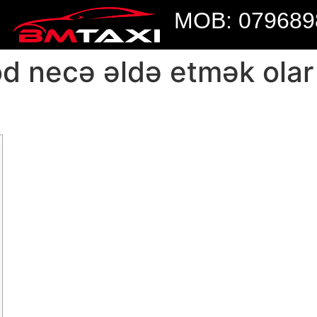
MOB: 079689
d necə əldə etmək ola