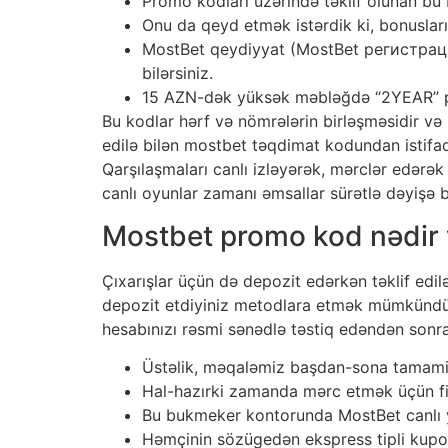
Promo kodları üzərində təklif olunan bu 
Onu da qeyd etmək istərdik ki, bonusları
MostBet qeydiyyat (MostBet регистрация)
bilərsiniz.
15 AZN-dək yüksək məbləğdə “2YEAR” pr
Bu kodlar hərf və nömrələrin birləşməsidir və 
edilə bilən mostbet təqdimat kodundan istifad
Qarşılaşmaları canlı izləyərək, mərclər edərək
canlı oyunlar zamanı əmsallar sürətlə dəyişə bi
Mostbet promo kod nədir v
Çıxarışlar üçün də depozit edərkən təklif edil
depozit etdiyiniz metodlara etmək mümkündür. 
hesabınızı rəsmi sənədlə təstiq edəndən sonra 
Üstəlik, məqaləmiz başdan-sona tamamilə
Hal-hazırki zamanda mərc etmək üçün fiz
Bu bukmeker kontorunda MostBet canlı y
Həmçinin sözügedən ekspress tipli kupon