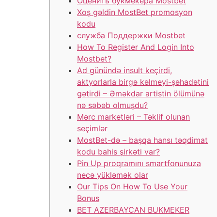
Оценить букмекера Mostbet
Xoş gəldin MostBet promosyon
kodu
служба Поддержки Mostbet
How To Register And Login Into
Mostbet?
Ad günündə insult keçirdi,
aktyorlarla birgə kəlmeyi-şəhadətini
gətirdi – Əməkdar artistin ölümünə
nə səbəb olmuşdu?
Mərc marketləri – Təklif olunan
seçimlər
MostBet-də – başqa hansı təqdimat
kodu bahis şirkəti var?
Pin Up proqramını smartfonunuza
necə yükləmək olar
Our Tips On How To Use Your
Bonus
BET AZERBAYCAN BUKMEKER