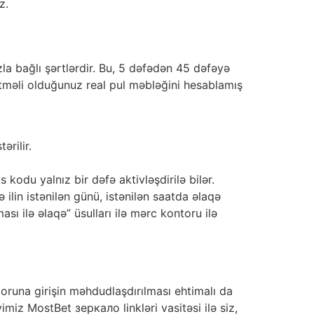
z.
a bağlı şərtlərdir. Bu, 5 dəfədən 45 dəfəyə
etməli olduğunuz real pul məbləğini hesablamış
rilir.
odu yalnız bir dəfə aktivləşdirilə bilər.
lin istənilən günü, istənilən saatda əlaqə
sı ilə əlaqə” üsulları ilə mərc kontoru ilə
toruna girişin məhdudlaşdırılması ehtimalı da
miz MostBet зеркало linkləri vasitəsi ilə siz,