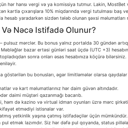
ün hər hansı vergi və ya komissiya tutmur. Lakin, MostBet v
ən kartla çıxarışlara 10% miqdarında vergi tutulması baş ve
 hesab yaradarkən sizdən tələb olunan şəxsi məlumatları ra
Və Nəcə Istifadə Olunur?
 – pulsuz mərclər. Bu bonus yalnız portalda 30 gündən ar
r. Məbləğlər bazar ertəsi günləri saat üçdə (UTC +3) hesabı
 topladıqdan sonra onları əsas hesabınıza köçürə bilərsiniz
niləyir.
a göstərilən bu bonusları, əgər limitləmələr olarsa qaydalar
tlar və kart məlumatlarınız hər daim güvən altındadır.
qədər daimi müştəri qazanmağı bacarıb.
həm də kazino və virtual idman oyunları üzrə mərc şirkəti ç
kifayət etmədiyi istisnalar var.
atmış yetkinlik yaşına çatmış istifadəçilər üçün mümkündü
ul etmək lazımdır. Siz hər dəfə pul qoyanda, status pillələr