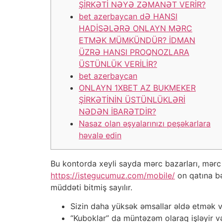
ŞİRKƏTİ NƏYƏ ZƏMANƏT VERİR?
bet azerbaycan dƏ HANSI
HADİSƏLƏRƏ ONLAYN MƏRC
ETMƏK MÜMKÜNDÜR? İDMAN
ÜZRƏ HANSI PROQNOZLARA
ÜSTÜNLÜK VERİLİR?
bet azerbaycan
ONLAYN 1XBET AZ BUKMEKER
ŞİRKƏTİNİN ÜSTÜNLÜKLƏRİ
NƏDƏN İBARƏTDİR?
Nasaz olan əşyalarınızı peşəkarlara
həvalə edin
Bu kontorda xeyli sayda mərc bazarları, mərc 
https://istegucumuz.com/mobile/
on qatına bə
müddəti bitmiş sayılır.
Sizin daha yüksək əmsallar əldə etmək 
“Kuboklar” da müntəzəm olaraq işləyir və