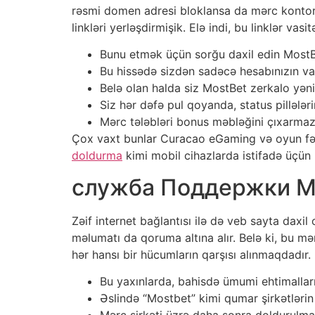
rəsmi domen adresi bloklansa da mərc kontoru
linkləri yerləşdirmişik. Elə indi, bu linklər vasi
Bunu etmək üçün sorğu daxil edin MostB
Bu hissədə sizdən sadəcə hesabınızın va
Belə olan halda siz MostBet zerkalo yəni 
Siz hər dəfə pul qoyanda, status pillələri
Mərc tələbləri bonus məbləğini çıxarmaz
Çox vaxt bunlar Curacao eGaming və oyun fəali
doldurma
kimi mobil cihazlarda istifadə üçün m
служба Поддержки M
Zəif internet bağlantısı ilə də veb sayta daxi
məlumatı da qoruma altına alır. Belə ki, bu mə
hər hansı bir hücumların qarşısı alınmaqdadır.
Bu yaxınlarda, bahisdə ümumi ehtimalla
Əslində “Mostbet” kimi qumar şirkətləri