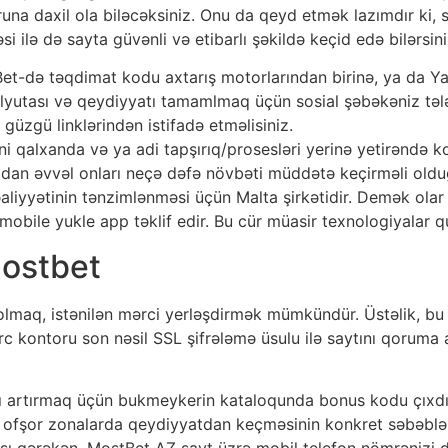
na daxil ola biləcəksiniz. Onu da qeyd etmək lazımdır ki,
təsi ilə də sayta güvənli və etibarlı şəkildə keçid edə bilərsini
et-də təqdimat kodu axtarış motorlarından birinə, ya da Y
lyutası və qeydiyyatı tamamlmaq üçün sosial şəbəkəniz təl
güzgü linklərindən istifadə etməlisiniz.
ni qalxanda və ya adi tapşırıq/prosesləri yerinə yetirəndə ko
dan əvvəl onları neçə dəfə növbəti müddətə keçirməli olduğu
yyətinin tənzimlənməsi üçün Malta şirkətidir. Demək olar k
obile yukle app təklif edir. Bu cür müasir texnologiyalar qum
ostbet
l olmaq, istənilən mərci yerləşdirmək mümkündür. Üstəlik, bu
rc kontoru son nəsil SSL şifrələmə üsulu ilə saytını qoruma 
rı artırmaq üçün bukmeykerin kataloqunda bonus kodu çıxdı
n ofşor zonalarda qeydiyyatdan keçməsinin konkret səbəblər