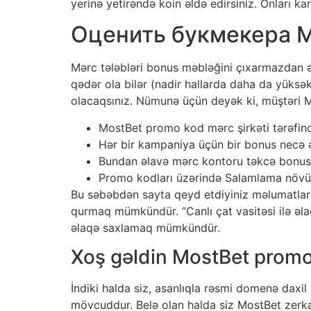
yerinə yetirəndə koin əldə edirsiniz. Onları ka
Оценить букмекера M
Mərc tələbləri bonus məbləğini çıxarmazdan ə
qədər ola bilər (nadir hallarda daha da yüksə
olacaqsınız. Nümunə üçün deyək ki, müştəri 
MostBet promo kod mərc şirkəti tərəfində
Hər bir kampaniya üçün bir bonus necə əl
Bundan əlavə mərc kontoru təkcə bonus
Promo kodları üzərində Salamlama növündə
Bu səbəbdən sayta qeyd etdiyiniz məlumatlar v
qurmaq mümkündür. “Canlı çat vasitəsi ilə əlaqə
əlaqə saxlamaq mümkündür.
Xoş gəldin MostBet prom
İndiki halda siz, asanlıqla rəsmi domenə daxil
mövcuddur. Belə olan halda siz MostBet zerkalo