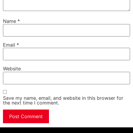
Name
*
Email
*
Website
Save my name, email, and website in this browser for
the next time I comment.