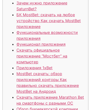
Зачем нужно приложение
SaturnBet?
БК MostBet: скачать на любое
устройство Как скачать MostBet
приложение
Функциональные возможности
приложения
Функционал приложения
Скачать официальное
приложение “Мостбет” на
компьютер
Приложения 1xBet
MostBet скачать: обзор
приложений конторы Как
правильно скачать приложение
MostBet на Андроид
Скачать приложение Marathon Bet
на смартфоны с разными ОС
Обзор букмекерской компании