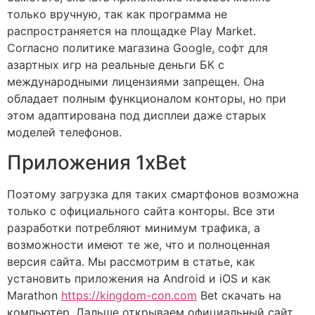
только вручную, так как программа не
распространяется на площадке Play Market.
Согласно политике магазина Google, софт для
азартных игр на реальные деньги БК с
международными лицензиями запрещен. Она
обладает полным функционалом конторы, но при
этом адаптирована под дисплеи даже старых
моделей телефонов.
Приложения 1xBet
Поэтому загрузка для таких смартфонов возможна
только с официального сайта конторы. Все эти
разработки потребляют минимум трафика, а
возможности имеют те же, что и полноценная
версия сайта. Мы рассмотрим в статье, как
установить приложения на Android и iOS и как
Marathon
https://kingdom-con.com
Bet скачать на
компьютер. Дальше открываем официальный сайт