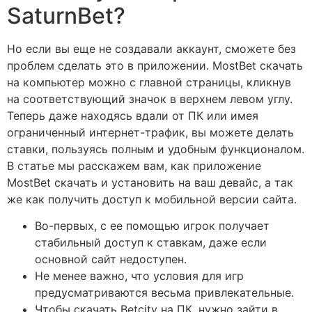
SaturnBet?
Но если вы еще не создавали аккаунт, сможете без
проблем сделать это в приложении. MostBet скачать
на компьютер можно с главной страницы, кликнув
на соответствующий значок в верхнем левом углу.
Теперь даже находясь вдали от ПК или имея
ограниченный интернет-трафик, вы можете делать
ставки, пользуясь полным и удобным функционалом.
В статье мы расскажем вам, как приложение
MostBet скачать и установить на ваш девайс, а так
же как получить доступ к мобильной версии сайта.
Во-первых, с ее помощью игрок получает
стабильный доступ к ставкам, даже если
основной сайт недоступен.
Не менее важно, что условия для игр
предусматриваются весьма привлекательные.
Чтобы скачать Betcity на ПК, нужно зайти в