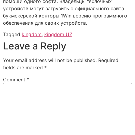
помощи одного софта. Владельцы “яблочных”
устройств могут загрузить с официального сайта
букмекерской конторы 1Win версию программного
обеспечения для своих устройств.
Tagged
kingdom
,
kingdom UZ
Leave a Reply
Your email address will not be published.
Required
fields are marked
*
Comment
*