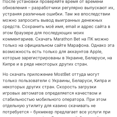
После установки проверяйте время от времени
обновления – разработчики регулярно выпускают их,
устраняя различные ошибки. Там же впоследствии
можно запросить вывод выигранных денежных
средств. Сохранить моё имя, email и адрес сайта в
этом браузере для последующих моих
комментариев. Скачать Marathon Bet на ПК можно
только на официальном сайте Марафона. Однако эта
возможность есть только для аккаунтов Apple,
которые зарегистрированы в Украине, Беларуси, на
Кипре и в ряде некоторых других стран.
Но скачать приложение MostBet оттуда могут
только пользователи с Украины, Беларуси, Кипра и
некоторых других стран. Скорость загрузки
игровых автоматов определяется качеством и
стабильностью мобильного оператора. При этом
отдельную утилиту для казино скачивать не
потребуется – букмекер предлагает все услуги при