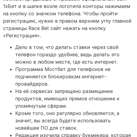
1хБет и в шапке возле логотипа конторы нажимаем
на кнопку со значком телефона. Чтобы пройти
регистрацию, нужно в правом верхнем углу главной
страницы Race Bet сайт нажать на кнопку
«Регистрация».
Дело в том, что делать ставки через свой
телефон гораздо удобнее, ведь делать это
можно в любом месте, где есть интернет.
Программа Мостбет для телефонов не
подчиняется блокировкам интернет-
провайдеров.
На её сервисах запрещено размещение
продуктов, имеющих прямое отношение к
упомянутым сферам.
Кроме того, оно регулярно обновляется, а
значит, вы всегда будете использовать
новейшее ПО для ставок.
Редакция изучила справку букмекера, которая