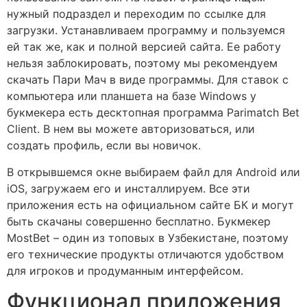
нужный подраздел и переходим по ссылке для
загрузки. Устанавливаем программу и пользуемся
ей так же, как и полной версией сайта. Ее работу
нельзя заблокировать, поэтому мы рекомендуем
скачать Пари Мач в виде программы. Для ставок с
компьютера или планшета на базе Windows у
букмекера есть десктопная программа Parimatch Bet
Client. В нем вы можете авторизоваться, или
создать профиль, если вы новичок.
В открывшемся окне выбираем файл для Android или
iOS, загружаем его и инсталлируем. Все эти
приложения есть на официальном сайте БК и могут
быть скачаны совершенно бесплатно. Букмекер
MostBet – один из топовых в Узбекистане, поэтому
его технические продукты отличаются удобством
для игроков и продуманным интерфейсом.
Функционал приложения