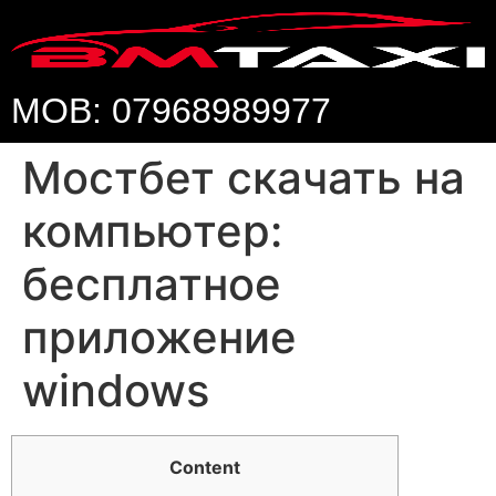
MOB: 07968989977
Мостбет скачать на
компьютер:
бесплатное
приложение
windows
Content