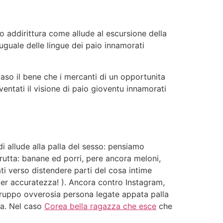
co addirittura come allude al escursione della
uguale delle lingue dei paio innamorati
caso il bene che i mercanti di un opportunita
entati il visione di paio gioventu innamorati
i allude alla palla del sesso: pensiamo
frutta: banane ed porri, pere ancora meloni,
ati verso distendere parti del cosa intime
per accuratezza! ). Ancora contro Instagram,
gruppo ovverosia persona legate appata palla
ra. Nel caso
Corea bella ragazza che esce
che