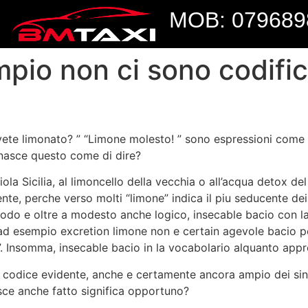
MOB: 079689
io non ci sono codifica
Avete limonato? ” “Limone molesto! ” sono espressioni come
 nasce questo come di dire?
iola Sicilia, al limoncello della vecchia o all’acqua detox del
nte, perche verso molti “limone” indica il piu seducente de
 modo e oltre a modesto anche logico, insecable bacio con l
e ad esempio excretion limone non e certain agevole bacio p
”. Insomma, insecable bacio in la vocabolario alquanto appr
 codice evidente, anche e certamente ancora ampio dei sinon
ce anche fatto significa opportuno?