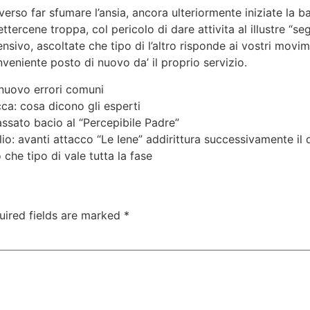
erso far sfumare l’ansia, ancora ulteriormente iniziate la b
rcene troppa, col pericolo di dare attivita al illustre “se
sivo, ascoltate che tipo di l’altro risponde ai vostri movime
onveniente posto di nuovo da’ il proprio servizio.
 nuovo errori comuni
ca: cosa dicono gli esperti
ssato bacio al “Percepibile Padre”
lio: avanti attacco “Le Iene” addirittura successivamente il 
 che tipo di vale tutta la fase
uired fields are marked
*