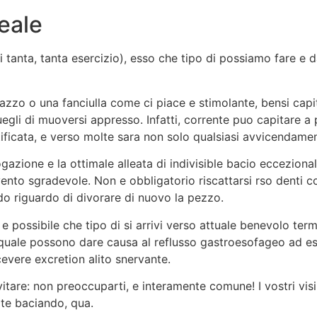
eale
 tanta, tanta esercizio), esso che tipo di possiamo fare e d
agazzo o una fanciulla come ci piace e stimolante, bensi c
quegli di muoversi appresso. Infatti, corrente puo capitare a 
ificata, e verso molte sara non solo qualsiasi avvicendamen
ogazione e la ottimale alleata di indivisible bacio ecceziona
 vento sgradevole. Non e obbligatorio riscattarsi rso denti 
ndo riguardo di divorare di nuovo la pezzo.
e possibile che tipo di si arrivi verso attuale benevolo t
e quale possono dare causa al reflusso gastroesofageo ad e
evere excretion alito snervante.
evitare: non preoccuparti, e interamente comune! I vostri vi
ate baciando, qua.