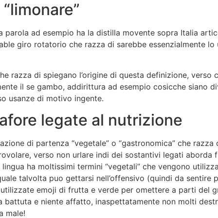
a “limonare”
a parola ad esempio ha la distilla movente sopra Italia arti
able giro rotatorio che razza di sarebbe essenzialmente lo 
che razza di spiegano l’origine di questa definizione, verso 
ente il se gambo, addirittura ad esempio cosicche siano div
erso usanze di motivo ingente.
fore legate al nutrizione
rcazione di partenza “vegetale” o “gastronomica” che razza d
volare, verso non urlare indi dei sostantivi legati aborda 
 lingua ha moltissimi termini “vegetali” che vengono utilizz
ale talvolta puo gettarsi nell’offensivo (quindi da sentire 
ilizzate emoji di frutta e verde per omettere a parti del 
la battuta e niente affatto, inaspettatamente non molti dest
ra male!