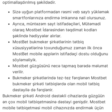
optimallaşdırılmış şəkildədir.
Sizə uyğun platformadan rəsmi veb saytı yükləmək
smartfonlarınıza endirmə imkanına nail olursunuz.
Ayrıca, müntəzəm sayt istifadəçiləri, Mütəmadi
olaraq Mostbet İdarəsindən təqdimat kodları
şəklində hədiyyələr alırlar.
MostBet bukmeker şirkətlərinin tətbiq
xüsusiyyətlərinə toxunduğumuz zaman ilk öncə
MostBet mobile applərin istifadəçi dostu olduğunu
söyləməliyik.
Mostbet güzgüsünü necə tapmaq barədə məlumat
verilir.
Bukmeker şirkətlərində tez-tez fərqlənən Mostbet
bukmeker şirkəti tətbiqlərdə olan mobil tətbiq
dəstəyilə də fərqlənir.
Bukmeker şirkəti Android dəstəkli cihazlarda güzgüün
ən çox mobil tətbiqetməsinə dəstəyi genişdir. Mostbet
mobile tətbiqetməsi mobil cihazınızda endirmək üçün