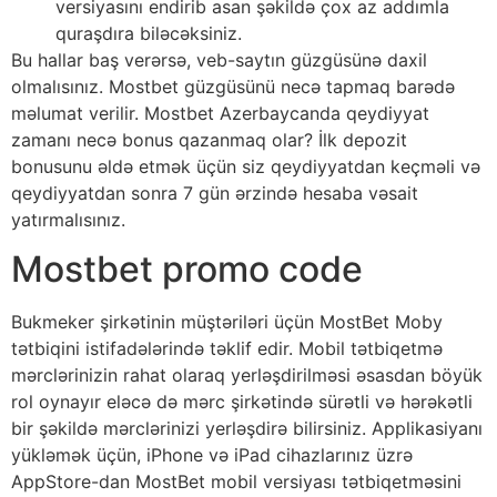
versiyasını endirib asan şəkildə çox az addımla
quraşdıra biləcəksiniz.
Bu hallar baş verərsə, veb-saytın güzgüsünə daxil
olmalısınız. Mostbet güzgüsünü necə tapmaq barədə
məlumat verilir. Mostbet Azerbaycanda qeydiyyat
zamanı necə bonus qazanmaq olar? İlk depozit
bonusunu əldə etmək üçün siz qeydiyyatdan keçməli və
qeydiyyatdan sonra 7 gün ərzində hesaba vəsait
yatırmalısınız.
Mostbet promo code
Bukmeker şirkətinin müştəriləri üçün MostBet Moby
tətbiqini istifadələrində təklif edir. Mobil tətbiqetmə
mərclərinizin rahat olaraq yerləşdirilməsi əsasdan böyük
rol oynayır eləcə də mərc şirkətində sürətli və hərəkətli
bir şəkildə mərclərinizi yerləşdirə bilirsiniz. Applikasiyanı
yükləmək üçün, iPhone və iPad cihazlarınız üzrə
AppStore-dan MostBet mobil versiyası tətbiqetməsini