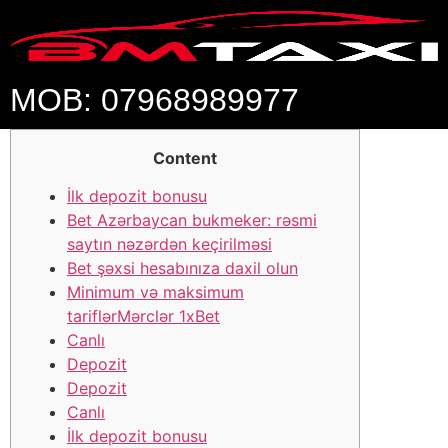
MOB: 07968989977
Content
İlk depozit bonusu
Bet Azərbaycan bukmeker: rəsmi
saytın nəzərdən keçirilməsi
Bet şəxsi hesabınıza daxil olun
Minimum və maksimum
tariflərMərclər 1xBet
Canlı
Depozit
Depozit
Canlı
İlk depozit bonusu