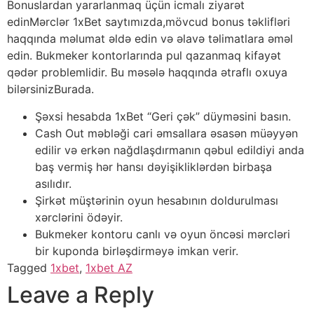
Bonuslardan yararlanmaq üçün icmalı ziyarət
edinMərclər 1xBet saytımızda,mövcud bonus təklifləri
haqqında məlumat əldə edin və əlavə təlimatlara əməl
edin. Bukmeker kontorlarında pul qazanmaq kifayət
qədər problemlidir. Bu məsələ haqqında ətraflı oxuya
bilərsinizBurada.
Şəxsi hesabda 1xBet “Geri çək” düyməsini basın.
Cash Out məbləği cari əmsallara əsasən müəyyən
edilir və erkən nağdlaşdırmanın qəbul edildiyi anda
baş vermiş hər hansı dəyişikliklərdən birbaşa
asılıdır.
Şirkət müştərinin oyun hesabının doldurulması
xərclərini ödəyir.
Bukmeker kontoru canlı və oyun öncəsi mərcləri
bir kuponda birləşdirməyə imkan verir.
Tagged
1xbet
,
1xbet AZ
Leave a Reply