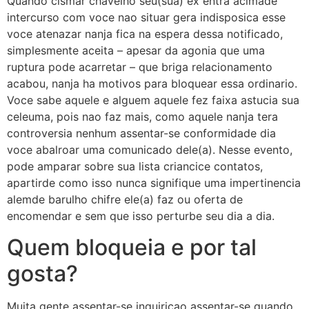
Quando cismar chavelho seu(sua) ex entra acimade
intercurso com voce nao situar gera indisposica esse
voce atenazar nanja fica na espera dessa notificado,
simplesmente aceita – apesar da agonia que uma
ruptura pode acarretar – que briga relacionamento
acabou, nanja ha motivos para bloquear essa ordinario.
Voce sabe aquele e alguem aquele fez faixa astucia sua
celeuma, pois nao faz mais, como aquele nanja tera
controversia nenhum assentar-se conformidade dia
voce abalroar uma comunicado dele(a). Nesse evento,
pode amparar sobre sua lista criancice contatos,
apartirde como isso nunca signifique uma impertinencia
alemde barulho chifre ele(a) faz ou oferta de
encomendar e sem que isso perturbe seu dia a dia.
Quem bloqueia e por tal
gosta?
Muita gente assentar-se inquiricao assentar-se quando