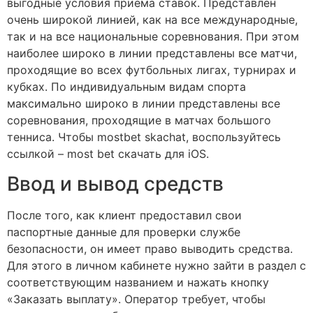
выгодные условия приема ставок. Представлен
очень широкой линией, как на все международные,
так и на все национальные соревнования. При этом
наиболее широко в линии представлены все матчи,
проходящие во всех футбольных лигах, турнирах и
кубках. По индивидуальным видам спорта
максимально широко в линии представлены все
соревнования, проходящие в матчах большого
тенниса. Чтобы mostbet skachat, воспользуйтесь
ссылкой – most bet скачать для iOS.
Ввод и вывод средств
После того, как клиент предоставил свои
паспортные данные для проверки службе
безопасности, он имеет право выводить средства.
Для этого в личном кабинете нужно зайти в раздел с
соответствующим названием и нажать кнопку
«Заказать выплату». Оператор требует, чтобы