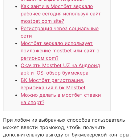
Как зайти в Мостбет зеркало
рабочее сегодня используя сайт
mostbet com site?
Регистрация через социальные
сети
Мостбет зеркало использует
приложение mostbet или сайт с
регионом com?
Скачать Mostbet UZ на Андроид
apk и IOS: обзор букмекера
БК Мостбет регистрация,
верификация в бк Mostbet
Можно делать в мостбет ставки
на спорт?
При лобом из выбранных способов пользователь
может ввести промокод, чтобы получить
дополнительную выгоду от букмекерской конторы.