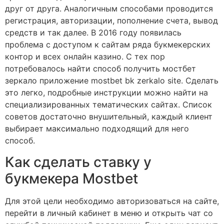
друг от друга. Аналогичным способами проводится
регистрация, авторизации, пополнение счета, вывод
средств и так далее. В 2016 году появилась
проблема с доступом к сайтам ряда букмекерских
контор и всех онлайн казино. С тех пор
потребовалось найти способ получить мостбет
зеркало приложение mostbet bk zerkalo site. Сделать
это легко, подробные инструкции можно найти на
специализированных тематических сайтах. Список
советов достаточно внушительный, каждый клиент
выбирает максимально подходящий для него
способ.
Как сделать ставку у
букмекера Mostbet
Для этой цели необходимо авторизоваться на сайте,
перейти в личный кабинет в меню и открыть чат со