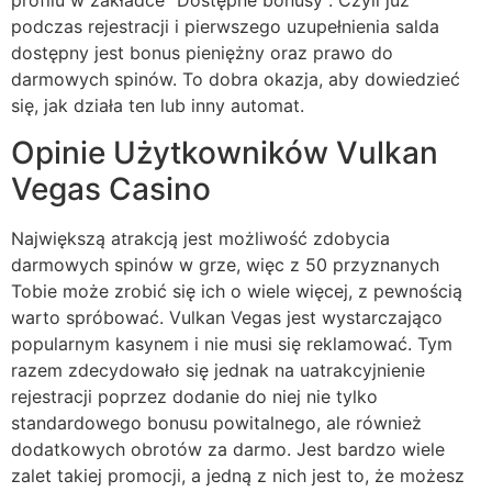
profilu w zakładce “Dostępne bonusy”. Czyli już
podczas rejestracji i pierwszego uzupełnienia salda
dostępny jest bonus pieniężny oraz prawo do
darmowych spinów. To dobra okazja, aby dowiedzieć
się, jak działa ten lub inny automat.
Opinie Użytkowników Vulkan
Vegas Casino
Największą atrakcją jest możliwość zdobycia
darmowych spinów w grze, więc z 50 przyznanych
Tobie może zrobić się ich o wiele więcej, z pewnością
warto spróbować. Vulkan Vegas jest wystarczająco
popularnym kasynem i nie musi się reklamować. Tym
razem zdecydowało się jednak na uatrakcyjnienie
rejestracji poprzez dodanie do niej nie tylko
standardowego bonusu powitalnego, ale również
dodatkowych obrotów za darmo. Jest bardzo wiele
zalet takiej promocji, a jedną z nich jest to, że możesz