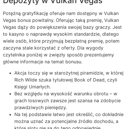
Depozyty w Vulkan Vegas
Potężną gratyfikację oferuje nam dostępny w Vulkan
Vegas bonus powitalny. Oferując taką premię, Vulkan
Vegas dąży do powiększenia swojej bazy graczy. Jest
to kasyno o naprawdę wysokim standardzie, dlatego
wiele osób, które przyjmują bezpłatną premię, potem
zaczyna stale korzystać z oferty. Dla wygody
czytelnika poniżej w zwięzły sposób prezentujemy
główne informacje na temat bonusu.
Akcja toczy się w starożytnej piramidzie, w której
Rich Wilde szuka tytułowej Book of Dead, czyli
Księgi Umarłych.
Bez względu na wysokość warunku obrotu – w
grach losowych zawsze jest szansa na zdobycie
prawdziwych pieniędzy.
Na tej podstawie łatwo jest określić, co dokładnie
można uznać za potencjalne źródło dochodu, a
które sloty nie są do tego odpowiednie.