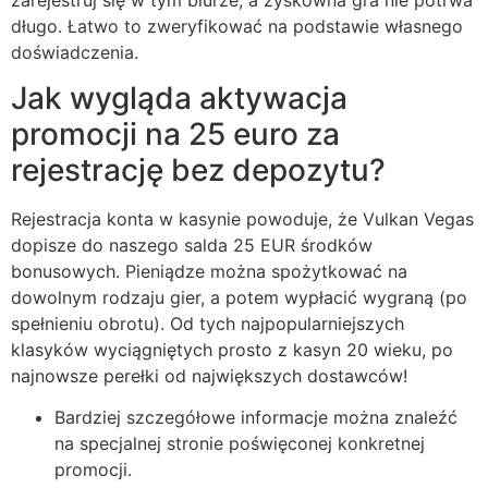
długo. Łatwo to zweryfikować na podstawie własnego
doświadczenia.
Jak wygląda aktywacja
promocji na 25 euro za
rejestrację bez depozytu?
Rejestracja konta w kasynie powoduje, że Vulkan Vegas
dopisze do naszego salda 25 EUR środków
bonusowych. Pieniądze można spożytkować na
dowolnym rodzaju gier, a potem wypłacić wygraną (po
spełnieniu obrotu). Od tych najpopularniejszych
klasyków wyciągniętych prosto z kasyn 20 wieku, po
najnowsze perełki od największych dostawców!
Bardziej szczegółowe informacje można znaleźć
na specjalnej stronie poświęconej konkretnej
promocji.