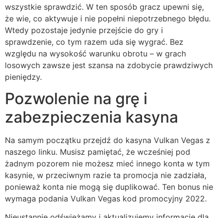
wszystkie sprawdzić. W ten sposób gracz upewni się,
że wie, co aktywuje i nie popełni niepotrzebnego błędu.
Wtedy pozostaje jedynie przejście do gry i
sprawdzenie, co tym razem uda się wygrać. Bez
względu na wysokość warunku obrotu – w grach
losowych zawsze jest szansa na zdobycie prawdziwych
pieniędzy.
Pozwolenie na grę i
zabezpieczenia kasyna
Na samym początku przejdź do kasyna Vulkan Vegas z
naszego linku. Musisz pamiętać, że wcześniej pod
żadnym pozorem nie możesz mieć innego konta w tym
kasynie, w przeciwnym razie ta promocja nie zadziała,
ponieważ konta nie mogą się duplikować. Ten bonus nie
wymaga podania Vulkan Vegas kod promocyjny 2022.
Nieustannie odświeżamy i aktualizujemy informacje dla