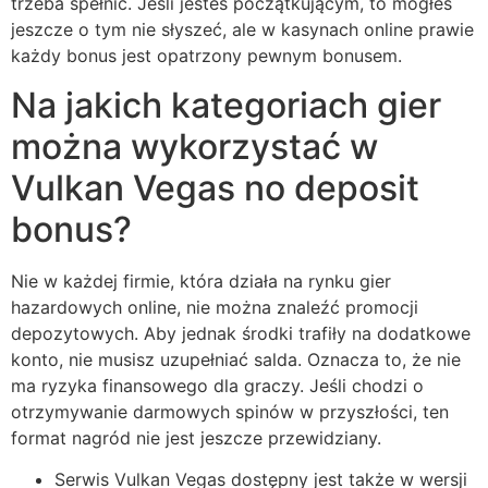
trzeba spełnić. Jeśli jesteś początkującym, to mogłeś
jeszcze o tym nie słyszeć, ale w kasynach online prawie
każdy bonus jest opatrzony pewnym bonusem.
Na jakich kategoriach gier
można wykorzystać w
Vulkan Vegas no deposit
bonus?
Nie w każdej firmie, która działa na rynku gier
hazardowych online, nie można znaleźć promocji
depozytowych. Aby jednak środki trafiły na dodatkowe
konto, nie musisz uzupełniać salda. Oznacza to, że nie
ma ryzyka finansowego dla graczy. Jeśli chodzi o
otrzymywanie darmowych spinów w przyszłości, ten
format nagród nie jest jeszcze przewidziany.
Serwis Vulkan Vegas dostępny jest także w wersji