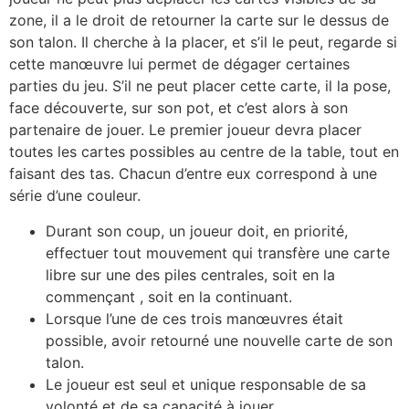
zone, il a le droit de retourner la carte sur le dessus de
son talon. Il cherche à la placer, et s’il le peut, regarde si
cette manœuvre lui permet de dégager certaines
parties du jeu. S’il ne peut placer cette carte, il la pose,
face découverte, sur son pot, et c’est alors à son
partenaire de jouer. Le premier joueur devra placer
toutes les cartes possibles au centre de la table, tout en
faisant des tas. Chacun d’entre eux correspond à une
série d’une couleur.
Durant son coup, un joueur doit, en priorité,
effectuer tout mouvement qui transfère une carte
libre sur une des piles centrales, soit en la
commençant , soit en la continuant.
Lorsque l’une de ces trois manœuvres était
possible, avoir retourné une nouvelle carte de son
talon.
Le joueur est seul et unique responsable de sa
volonté et de sa capacité à jouer.