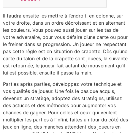
Il faudra ensuite les mettre à l’endroit, en colonne, sur
votre droite, dans un ordre décroissant et en alternant
les couleurs. Vous pouvez aussi jouer sur les tas de
votre adversaire, pour vous défaire d’une carte ou pour
le freiner dans sa progression. Un joueur ne respectant
pas cette règle est en situation de crapette. Dès qu’une
carte du talon et de la crapette sont jouées, la suivante
est retournée, le joueur fait autant de mouvement qu’il
lui est possible, ensuite il passe la main.
Parties après parties, développez votre technique et
vos qualités de joueur. Une fois le basique acquis,
devenez un stratège, adoptez des stratégies, utilisez
des astuces et des méthodes pour augmenter vos
chances de gagner. Pour celles et ceux qui veulent
multiplier les parties à l’infini, faites un tour du côté des
jeux en ligne, des manches attendent des joueurs en