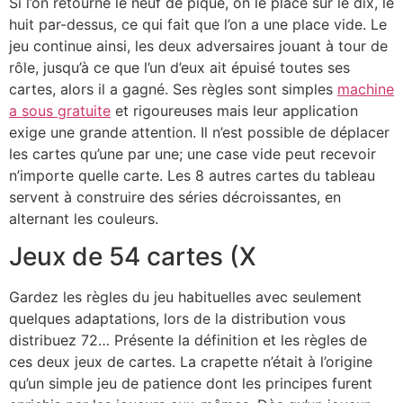
Si l’on retourne le neuf de pique, on le place sur le dix, le
huit par-dessus, ce qui fait que l’on a une place vide. Le
jeu continue ainsi, les deux adversaires jouant à tour de
rôle, jusqu’à ce que l’un d’eux ait épuisé toutes ses
cartes, alors il a gagné. Ses règles sont simples
machine
a sous gratuite
et rigoureuses mais leur application
exige une grande attention. Il n’est possible de déplacer
les cartes qu’une par une; une case vide peut recevoir
n’importe quelle carte. Les 8 autres cartes du tableau
servent à construire des séries décroissantes, en
alternant les couleurs.
Jeux de 54 cartes (X
Gardez les règles du jeu habituelles avec seulement
quelques adaptations, lors de la distribution vous
distribuez 72… Présente la définition et les règles de
ces deux jeux de cartes. La crapette n’était à l’origine
qu’un simple jeu de patience dont les principes furent