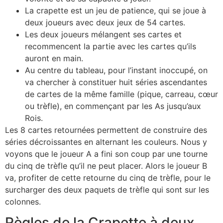
La crapette est un jeu de patience, qui se joue à
deux joueurs avec deux jeux de 54 cartes.
Les deux joueurs mélangent ses cartes et
recommencent la partie avec les cartes qu’ils
auront en main.
Au centre du tableau, pour l’instant inoccupé, on
va chercher à constituer huit séries ascendantes
de cartes de la même famille (pique, carreau, cœur
ou trèfle), en commençant par les As jusqu’aux
Rois.
Les 8 cartes retournées permettent de construire des
séries décroissantes en alternant les couleurs. Nous y
voyons que le joueur A a fini son coup par une tourne
du cinq de trèfle qu’il ne peut placer. Alors le joueur B
va, profiter de cette retourne du cinq de trèfle, pour le
surcharger des deux paquets de trèfle qui sont sur les
colonnes.
Règles de la Crapette à deux