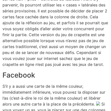
parvenir, ils pourront utiliser les « cases » latérales des
séries provisoires. Il est possible de décider de placer 2
cartes face cachée dans la colonne de droite. Cela
ajoute de la réflexion au jeu, et parfois il se pourrait que
vous soyez obligés d’aller aider votre concurrent pour
finir la partie. Cette version du jeu de crapette est une
alternative possible lorsque vous n’avez pas de jeu de
cartes traditionnel, c’est aussi un moyen de changer un
peu et de se lancer de nouveaux défis. Cependant si
vous voulez jouer sur internet sachez que le jeu de
crapette en ligne n’est pas joué avec les jeux de tarot.
Facebook
S’il y a aussi une carte de la même couleur,
immédiatement inférieure, vous pouvez la disposer sur
l’as (c’est-à-dire le roi de la même couleur) et libérer
alors une autre carte à la place de la précédente.
Si
vous voyez un as, vous le placez sur une des colonnes