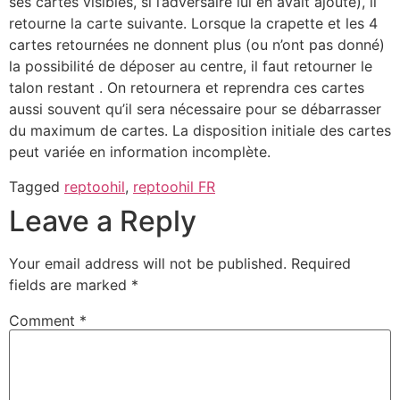
ses cartes visibles, si l’adversaire lui en avait ajouté), il
retourne la carte suivante. Lorsque la crapette et les 4
cartes retournées ne donnent plus (ou n’ont pas donné)
la possibilité de déposer au centre, il faut retourner le
talon restant . On retournera et reprendra ces cartes
aussi souvent qu’il sera nécessaire pour se débarrasser
du maximum de cartes. La disposition initiale des cartes
peut variée en information incomplète.
Tagged
reptoohil
,
reptoohil FR
Leave a Reply
Your email address will not be published.
Required
fields are marked
*
Comment
*