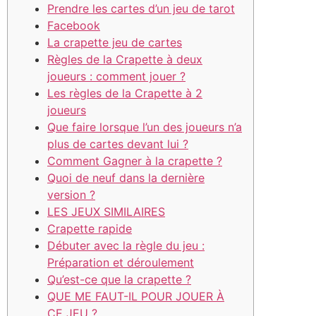
Prendre les cartes d’un jeu de tarot
Facebook
La crapette jeu de cartes
Règles de la Crapette à deux
joueurs : comment jouer ?
Les règles de la Crapette à 2
joueurs
Que faire lorsque l’un des joueurs n’a
plus de cartes devant lui ?
Comment Gagner à la crapette ?
Quoi de neuf dans la dernière
version ?
LES JEUX SIMILAIRES
Crapette rapide
Débuter avec la règle du jeu :
Préparation et déroulement
Qu’est-ce que la crapette ?
QUE ME FAUT-IL POUR JOUER À
CE JEU ?