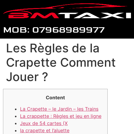
MOB: 07968989977
Les Règles de la
Crapette Comment
Jouer ?
Content
La Crapette – le Jardin – les Trains
La crappette : Règles et jeu en ligne
Jeux de 54 cartes (X
la crapette et l’aluette