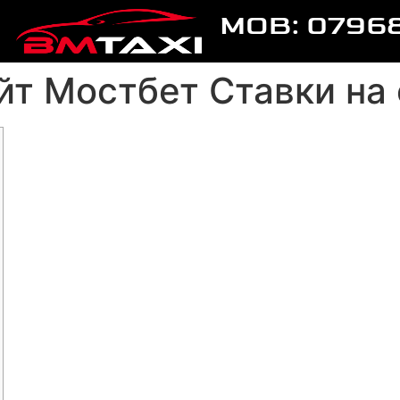
MOB: 0796
т Мостбет Ставки на 