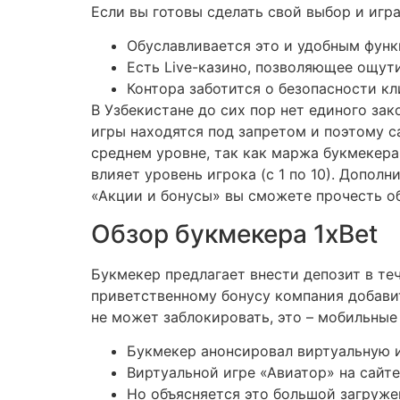
Если вы готовы сделать свой выбор и игра
Обуславливается это и удобным функ
Есть Live-казино, позволяющее ощут
Контора заботится о безопасности кл
В Узбекистане до сих пор нет единого за
игры находятся под запретом и поэтому с
среднем уровне, так как маржа букмекера
влияет уровень игрока (с 1 по 10). Допол
«Акции и бонусы» вы сможете прочесть об
Обзор букмекера 1xBet
Букмекер предлагает внести депозит в теч
приветственному бонусу компания добавит
не может заблокировать, это – мобильные
Букмекер анонсировал виртуальную и
Виртуальной игре «Авиатор» на сайте
Но объясняется это большой загружен