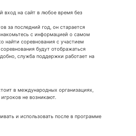
вход на сайт в любое время без
ов за последний год, он старается
ознакомьтесь с информацией о самом
ко найти соревнования с участием
е соревнования будут отображаться
удобно, служба поддержки работает на
стоит в международных организациях,
игроков не возникают.
ливать и использовать после в программе