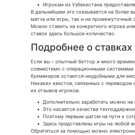
Игрокам из Узбекистана предоставля
В дальнейшем это сказывается на более в
матча или игры, так и на промежуточный с
Можно ставить на конкретного игрока или
ставок здесь большое количество.
Подробнее о ставках 
Если вы – опытный беттор и много времен
совместимо с операционными системами An
букмекеров остаются неудобными для мест
Никаких квестов, связанных с переводом 
из отзывов игроков.
Дополнительно заработать можно на 
Это касается качества техподдержки,
Поэтому первым шагом на пути к сот
Здесь представлены игры на любой вк
Обратиться за помощью можно электронной