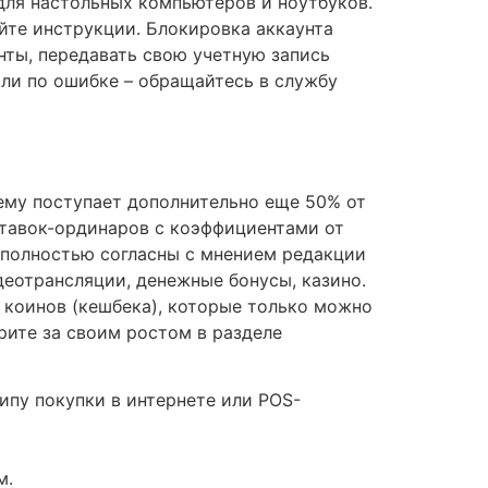
ля настольных компьютеров и ноутбуков.
уйте инструкции. Блокировка аккаунта
нты, передавать свою учетную запись
али по ошибке – обращайтесь в службу
 ему поступает дополнительно еще 50% от
ставок-ординаров с коэффициентами от
и полностью согласны с мнением редакции
деотрансляции, денежные бонусы, казино.
коинов (кешбека), которые только можно
рите за своим ростом в разделе
ипу покупки в интернете или POS-
м.