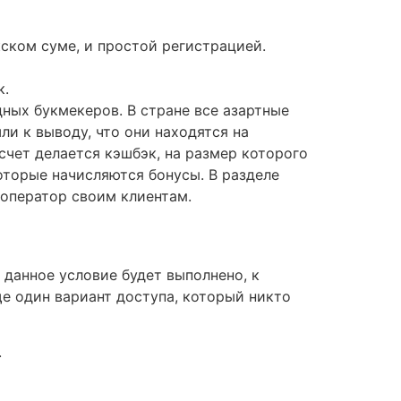
ском суме, и простой регистрацией.
к.
дных букмекеров. В стране все азартные
и к выводу, что они находятся на
счет делается кэшбэк, на размер которого
которые начисляются бонусы. В разделе
 оператор своим клиентам.
 данное условие будет выполнено, к
е один вариант доступа, который никто
.