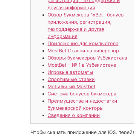
регистрация, техподдержка и
другая информация
Обзор букмекера 1xBet : бонусы,
приложения, регистрация,
техподдержка и другая
информация
Приложение для компьютера
MostBet Ставки на киберспорт
Обзоры букмекеров Узбекистана
MostBet – № 1 в Узбекистане
Игровые автоматы
Спортивные ставки
Мобильный Mostbet
Система бонусов букмекера
Преимущества и недостатки
букмекерской конторы
Сведения о компании
Чтобы скачать приложение для IOS, перей