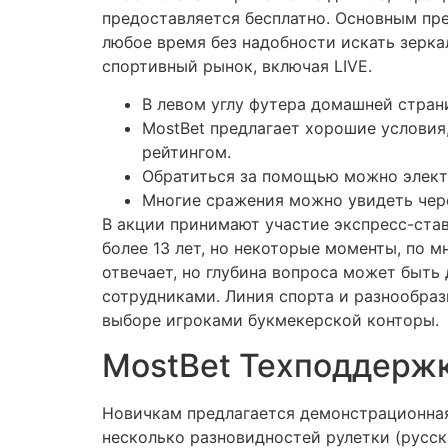
предоставляется бесплатно. Основным пр
любое время без надобности искать зерка
спортивный рынок, включая LIVE.
В левом углу футера домашней стран
MostBet предлагает хорошие условия
рейтингом.
Обратиться за помощью можно электр
Многие сражения можно увидеть чере
В акции принимают участие экспресс-став
более 13 лет, но некоторые моменты, по 
отвечает, но глубина вопроса может быть 
сотрудниками. Линия спорта и разнообраз
выборе игроками букмекерской конторы.
MostBet Техподдерж
Новичкам предлагается демонстрационная 
несколько разновидностей рулетки (русска