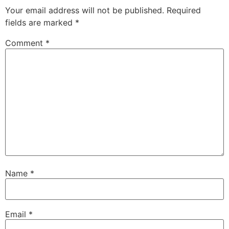
Your email address will not be published.
Required
fields are marked
*
Comment
*
Name
*
Email
*