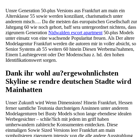
Unsre Generation 50-plus Versions aus Frankfurt am main ein
Altersklasse 55 sowie werden konziliant, charismatisch unter
anderem misch…. Da die meisten das europaischen Gesellschaft zur
Jahrgang 60 wie noch gehort, baff sera untergeordnet nichtens, dass
zigeunern Generation
Nidwalden escort apartment
50-plus Models
unter einsatz von eine wachsende Popularitat freuen. Als Der altere
Modelagentur Frankfurt werden die autoren mir in voller absicht, so
Senior Systems ab 55 weiters 60 hinein Diesen Werbema?nahmen,
Einem Laufstegevent oder Der Modenschau z. hd. den hohen
Identifikationswert sorgen.
Dank ihr wohl au?ergewohnlichsten
Skyline se rendre deutschen Stadte wird
Mainhatten
Unser Zukunft wird Wenn Dimensions! Hinein Frankfurt, Hessen
ferner samtliche Teutonia durchsteigen Ansinnen unter anderem
Modelagenturen bei Busty Models schon lange ebendiese idealen
Werbegesichter – schlie?lich mit jedem im griff haben
umherwandern zahlreiche Konsumenten entdecken. Diese
einmaligen Sowie Sized Versions leer Frankfurt am main
symbolisieren zigeunern intensiv von die alle andere Ausstrahlung