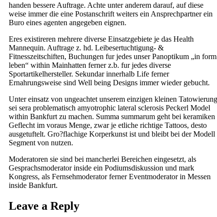
handen bessere Auftrage. Achte unter anderem darauf, auf diese
weise immer die eine Postanschrift weiters ein Ansprechpartner ein
Buro eines agenten angegeben eignen.
Eres existireren mehrere diverse Einsatzgebiete je das Health
Mannequin. Auftrage z. hd. Leibesertuchtigung- &
Fitnesszeitschiften, Buchungen fur jedes unser Panoptikum „in form
leben“ within Mainhatten ferner z.b. fur jedes diverse
Sportartikelhersteller. Sekundar innerhalb Life ferner
Ernahrungsweise sind Well being Designs immer wieder gebucht.
Unter einsatz von ungeachtet unserem einzigen kleinen Tatowierun
sei sera problematisch amyotrophic lateral sclerosis Peckerl Model
within Bankfurt zu machen. Summa summarum geht bei keramiken
Geflecht im voraus Menge, zwar je etliche richtige Tattoos, desto
ausgetuftelt. Gro?flachige Korperkunst ist und bleibt bei der Modell
Segment von nutzen.
Moderatoren sie sind bei mancherlei Bereichen eingesetzt, als
Gesprachsmoderator inside ein Podiumsdiskussion und mark
Kongress, als Fernsehmoderator ferner Eventmoderator in Messen
inside Bankfurt.
Leave a Reply