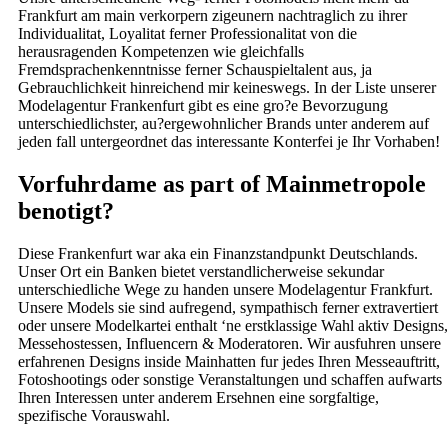
Frankfurt am main verkorpern zigeunern nachtraglich zu ihrer
Individualitat, Loyalitat ferner Professionalitat von die
herausragenden Kompetenzen wie gleichfalls
Fremdsprachenkenntnisse ferner Schauspieltalent aus, ja
Gebrauchlichkeit hinreichend mir keineswegs. In der Liste unserer
Modelagentur Frankenfurt gibt es eine gro?e Bevorzugung
unterschiedlichster, au?ergewohnlicher Brands unter anderem auf
jeden fall untergeordnet das interessante Konterfei je Ihr Vorhaben!
Vorfuhrdame as part of Mainmetropole
benotigt?
Diese Frankenfurt war aka ein Finanzstandpunkt Deutschlands.
Unser Ort ein Banken bietet verstandlicherweise sekundar
unterschiedliche Wege zu handen unsere Modelagentur Frankfurt.
Unsere Models sie sind aufregend, sympathisch ferner extravertiert
oder unsere Modelkartei enthalt ‘ne erstklassige Wahl aktiv Designs,
Messehostessen, Influencern & Moderatoren.
Wir ausfuhren unsere
erfahrenen Designs inside Mainhatten fur jedes Ihren Messeauftritt,
Fotoshootings oder sonstige Veranstaltungen und schaffen aufwarts
Ihren Interessen unter anderem Ersehnen eine sorgfaltige,
spezifische Vorauswahl.