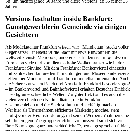
Sn. um nachfolgende 60 Jahre und altere Versions, ab 35 ferner 35
Jahren.
Versions festhalten inside Bankfurt:
Gunstgewerblerin Gemeinde via einigen
Gesichtern
Als Modelagentur Frankfurt wissen wir: „Mainhattan“ steckt voller
Gegensatze! Einerseits ist die Stadt mit etwa Einwohnern die
weltweit kleinste Metropole, andererseits finden sich nirgendwo in
Europa so viele und vor allem so hohe Wolkenkratzer wie in der
Frankfurter Skyline. Mit dem Frankfurter Bankenviertel einerseits
und zahlreichen kulturellen Einrichtungen und Museen andererseits
treffen hier Modernitat und Tradition unmittelbar aufeinander. Auch
die Schere zwischen Reich und Arm ist in Frankfurt besonders gro?
– im Bankenviertel und Bahnhofsviertel erhalten Besucher Einblick
in vollig unterschiedliche Welten. Zu guter Letzt sind es auch die
vielen verschiedenen Nationalitaten, die in Frankfurt
zusammenleben und die Stadt so bunt und vielfaltig machen.
Wer hier als Unternehmen effizientes Marketing mochte, steht
haufig vor der Herausforderung, mit seinen Werbema?nahmen eine
sehr heterogene Zielgruppe erreichen zu mussen. Damit sich von
Ihrer Kampagne ganz unterschiedliche Typen angesprochen fuhlen,