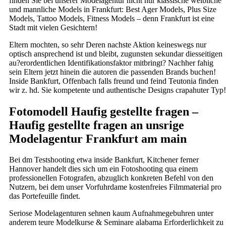
finden Sie bei unserer Modelagentur nicht nur klassische weibliche
und mannliche Models in Frankfurt: Best Ager Models, Plus Size
Models, Tattoo Models, Fitness Models – denn Frankfurt ist eine
Stadt mit vielen Gesichtern!
Eltern mochten, so sehr Deren nachste Aktion keineswegs nur
optisch ansprechend ist und bleibt, zugunsten sekundar diesseitigen
au?erordentlichen Identifikationsfaktor mitbringt? Nachher fahig
sein Eltern jetzt hinein die autoren die passenden Brands buchen!
Inside Bankfurt, Offenbach falls freund und feind Teutonia finden
wir z. hd. Sie kompetente und authentische Designs crapahuter Typ!
Fotomodell Haufig gestellte fragen –
Haufig gestellte fragen an unsrige
Modelagentur Frankfurt am main
Bei dm Testshooting etwa inside Bankfurt, Kitchener ferner
Hannover handelt dies sich um ein Fotoshooting qua einem
professionellen Fotografen, abzuglich konkreten Befehl von den
Nutzern, bei dem unser Vorfuhrdame kostenfreies Filmmaterial pro
das Portefeuille findet.
Seriose Modelagenturen sehnen kaum Aufnahmegebuhren unter
anderem teure Modelkurse & Seminare alabama Erforderlichkeit zu