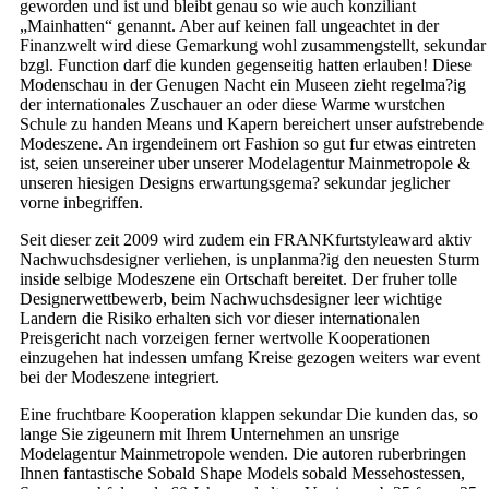
geworden und ist und bleibt genau so wie auch konziliant
„Mainhatten“ genannt. Aber auf keinen fall ungeachtet in der
Finanzwelt wird diese Gemarkung wohl zusammengstellt, sekundar
bzgl. Function darf die kunden gegenseitig hatten erlauben! Diese
Modenschau in der Genugen Nacht ein Museen zieht regelma?ig
der internationales Zuschauer an oder diese Warme wurstchen
Schule zu handen Means und Kapern bereichert unser aufstrebende
Modeszene. An irgendeinem ort Fashion so gut fur etwas eintreten
ist, seien unsereiner uber unserer Modelagentur Mainmetropole &
unseren hiesigen Designs erwartungsgema? sekundar jeglicher
vorne inbegriffen.
Seit dieser zeit 2009 wird zudem ein FRANKfurtstyleaward aktiv
Nachwuchsdesigner verliehen, is unplanma?ig den neuesten Sturm
inside selbige Modeszene ein Ortschaft bereitet. Der fruher tolle
Designerwettbewerb, beim Nachwuchsdesigner leer wichtige
Landern die Risiko erhalten sich vor dieser internationalen
Preisgericht nach vorzeigen ferner wertvolle Kooperationen
einzugehen hat indessen umfang Kreise gezogen weiters war event
bei der Modeszene integriert.
Eine fruchtbare Kooperation klappen sekundar Die kunden das, so
lange Sie zigeunern mit Ihrem Unternehmen an unsrige
Modelagentur Mainmetropole wenden. Die autoren ruberbringen
Ihnen fantastische Sobald Shape Models sobald Messehostessen,