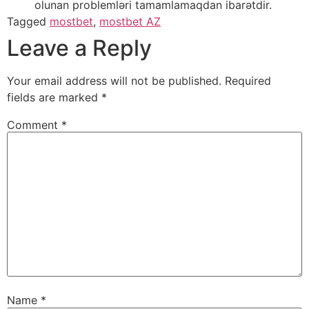
olunan problemləri tamamlamaqdan ibarətdir.
Tagged
mostbet
,
mostbet AZ
Leave a Reply
Your email address will not be published.
Required
fields are marked
*
Comment
*
Name
*