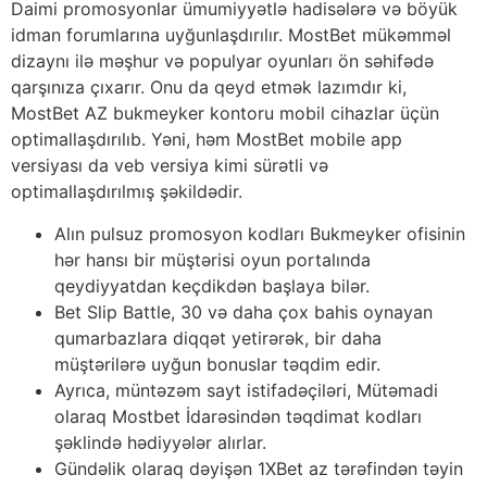
Daimi promosyonlar ümumiyyətlə hadisələrə və böyük
idman forumlarına uyğunlaşdırılır. MostBet mükəmməl
dizaynı ilə məşhur və populyar oyunları ön səhifədə
qarşınıza çıxarır. Onu da qeyd etmək lazımdır ki,
MostBet AZ bukmeyker kontoru mobil cihazlar üçün
optimallaşdırılıb. Yəni, həm MostBet mobile app
versiyası da veb versiya kimi sürətli və
optimallaşdırılmış şəkildədir.
Alın pulsuz promosyon kodları Bukmeyker ofisinin
hər hansı bir müştərisi oyun portalında
qeydiyyatdan keçdikdən başlaya bilər.
Bet Slip Battle, 30 və daha çox bahis oynayan
qumarbazlara diqqət yetirərək, bir daha
müştərilərə uyğun bonuslar təqdim edir.
Ayrıca, müntəzəm sayt istifadəçiləri, Mütəmadi
olaraq Mostbet İdarəsindən təqdimat kodları
şəklində hədiyyələr alırlar.
Gündəlik olaraq dəyişən 1XBet az tərəfindən təyin