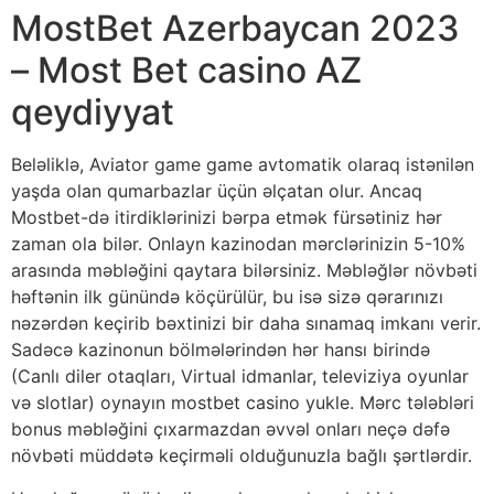
MostBet Azerbaycan 2023
– Most Bet casino AZ
qeydiyyat
Beləliklə, Aviator game game avtomatik olaraq istənilən
yaşda olan qumarbazlar üçün əlçatan olur. Ancaq
Mostbet-də itirdiklərinizi bərpa etmək fürsətiniz hər
zaman ola bilər. Onlayn kazinodan mərclərinizin 5-10%
arasında məbləğini qaytara bilərsiniz. Məbləğlər növbəti
həftənin ilk günündə köçürülür, bu isə sizə qərarınızı
nəzərdən keçirib bəxtinizi bir daha sınamaq imkanı verir.
Sadəcə kazinonun bölmələrindən hər hansı birində
(Canlı diler otaqları, Virtual idmanlar, televiziya oyunlar
və slotlar) oynayın mostbet casino yukle. Mərc tələbləri
bonus məbləğini çıxarmazdan əvvəl onları neçə dəfə
növbəti müddətə keçirməli olduğunuzla bağlı şərtlərdir.