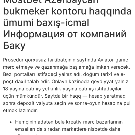
bukmeker kontoru haqqında
ümumi baxış-icmal
Информация от компаний
Баку
Prosedur qorxusuz tərtibatçının saytında Aviator game
mərc etməyə və qazanmağa başlamağa imkan verəcək.
Bəzi portalları istifadəçi yalnız adı, doğum tarixi və e-
poçt daxil tələb edir. Onlayn kazinoda qeydiyyat yalnız
18 yaşına çatmış yetkinlik yaşına çatmış istifadəçilər
üçün mümkündür. Saytda bir haqq — hesab yaratmaq
sonra depozit valyuta seçin və sonra-oyun hesabına pul
etmək lazımdır.
Həmçinin adətən belə kreativ mərc bazarlarının
əmsalları da sıradan marketlərə nisbətdə daha