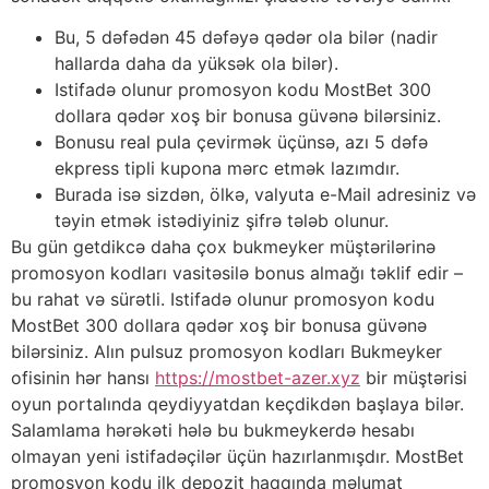
Bu, 5 dəfədən 45 dəfəyə qədər ola bilər (nadir
hallarda daha da yüksək ola bilər).
Istifadə olunur promosyon kodu MostBet 300
dollara qədər xoş bir bonusa güvənə bilərsiniz.
Bonusu real pula çevirmək üçünsə, azı 5 dəfə
ekpress tipli kupona mərc etmək lazımdır.
Burada isə sizdən, ölkə, valyuta e-Mail adresiniz və
təyin etmək istədiyiniz şifrə tələb olunur.
Bu gün getdikcə daha çox bukmeyker müştərilərinə
promosyon kodları vasitəsilə bonus almağı təklif edir –
bu rahat və sürətli. Istifadə olunur promosyon kodu
MostBet 300 dollara qədər xoş bir bonusa güvənə
bilərsiniz. Alın pulsuz promosyon kodları Bukmeyker
ofisinin hər hansı
https://mostbet-azer.xyz
bir müştərisi
oyun portalında qeydiyyatdan keçdikdən başlaya bilər.
Salamlama hərəkəti hələ bu bukmeykerdə hesabı
olmayan yeni istifadəçilər üçün hazırlanmışdır. MostBet
promosyon kodu ilk depozit haqqında məlumat