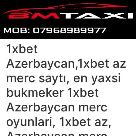
MOB: 07968989977
1xbet
Azerbaycan,1xbet az
merc saytı, en yaxsi
bukmeker 1xbet
Azerbaycan merc
oyunlari, 1xbet az,