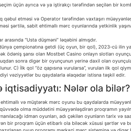
 seçim üçün ayrıca və ya iştirakçı tərəfindən seçilən bir ko
raq qəbul etməsi və Operator tərəfindən vaxtaşırı müəyyənlə
əsi şərtilə, sabit ehtimallı mərc oyunlarında yetkinlik yaşına
r arasında “Usta düşməni” ləqəbini almışdır.
ünya çempionatına getdi (üç oyun, bir qol), 2023-cü ilin y
k ödəniş şansı olan Mostbet Casino onlayn slotları oyunçula
uqdan sonra digər bir oyunçunun yerinə daxil olan oyunçula
unur. C) İlk qol “öz qapısına vurularsa”, vurulan ilk qol qiym
iyi vəziyyətlər bu qaydalarla əlaqədar istisna təşkil edir.
iqtisadiyyatı: Nələr ola bilər?
it ehtimallı və müştərək mərc oyunu bu qaydalarda müəyyənlə
arı qüvvədə olma müddətini müəyyənləşdirən proqramın yayıl
anılacağı idman oyunları, adı çəkilən oyunların tarix və saa
ən bir proqram üçün etibarlı ola biləcək xüsusi şərtlər və b
hazırlanan oyun proqramı mərkəzi mərc sisteminə və digər la