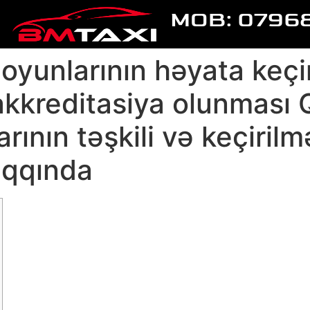
MOB: 0796
oyunlarının həyata keçi
 akkreditasiya olunması
ının təşkili və keçirilm
aqqında