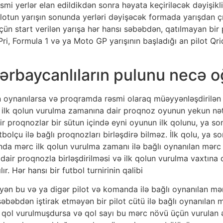
mi yerlər elan edildikdən sonra həyata keçiriləcək dəyişik
pilotun yarışın sonunda yerləri dəyişəcək formada yarışdan ç
n start verilən yarışa hər hansı səbəbdən, qatılmayan bir pi
Pri, Formula 1 və ya Moto GP yarışının başladığı an pilot Qr
rbaycanlıların pulunu necə oğu
dən oynanılarsa və proqramda rəsmi olaraq müəyyənləşdiril
rsa, ilk qolun vurulma zamanına dair proqnoz oyunun yekun nət
 proqnozlar bir sütun içində eyni oyunun ilk qolunu, ya so
futbolçu ilə bağlı proqnozları birləşdirə bilməz. İlk qolu, ya 
ında mərc ilk qolun vurulma zamanı ilə bağlı oynanılan mərc 
 dair proqnozla birləşdirilməsi və ilk qolun vurulma vaxtına 
ır. Hər hansı bir futbol turnirinin qalibi
n bu və ya digər pilot və komanda ilə bağlı oynanılan mərcl
əbəbdən iştirak etməyən bir pilot cütü ilə bağlı oynanılan m
 qol vurulmuşdursa və qol sayı bu mərc növü üçün vurulan ən