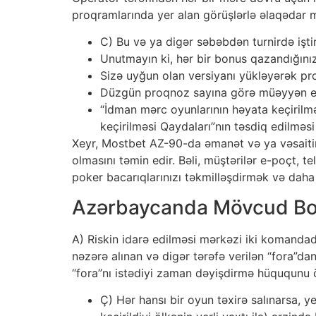
proqramlarında yer alan görüşlərlə əlaqədar məl
C) Bu və ya digər səbəbdən turnirdə işti
Unutmayın ki, hər bir bonus qazandığını
Sizə uyğun olan versiyanı yükləyərək pro
Düzgün proqnoz sayına görə müəyyən edil
“İdman mərc oyunlarının həyata keçirilmə
keçirilməsi Qaydaları”nın təsdiq edilməs
Xeyr, Mostbet AZ-90-da əmanət və ya vəsaitin 
olmasını təmin edir. Bəli, müştərilər e-poçt, t
poker bacarıqlarınızı təkmilləşdirmək və daha
Azərbaycanda Mövcud Bon
A) Riskin idarə edilməsi mərkəzi iki komandad
nəzərə alınan və digər tərəfə verilən “fora”dan
“fora”nı istədiyi zaman dəyişdirmə hüququnu öz
Ç) Hər hansı bir oyun təxirə salınarsa,