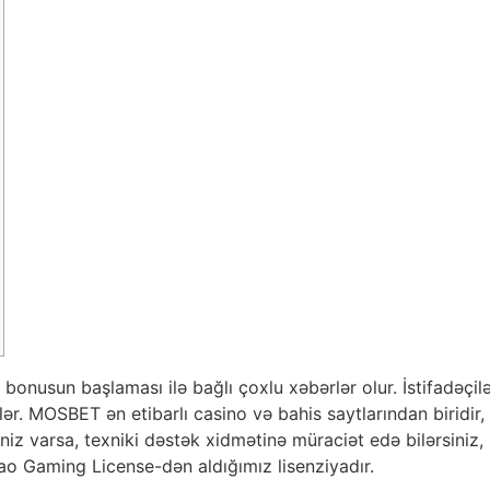
nusun başlaması ilə bağlı çoxlu xəbərlər olur. İstifadəçilər
rlər. MOSBET ən etibarlı casino və bahis saytlarından biridir
niz varsa, texniki dəstək xidmətinə müraciət edə bilərsiniz, 
ao Gaming License-dən aldığımız lisenziyadır.