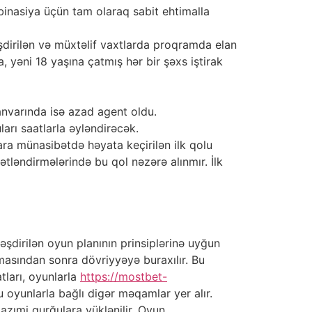
mbinasiya üçün tam olaraq sabit ehtimalla
şdirilən və müxtəlif vaxtlarda proqramda elan
, yəni 18 yaşına çatmış hər bir şəxs iştirak
anvarında isə azad agent oldu.
rı saatlarla əyləndirəcək.
ra münasibətdə həyata keçirilən ilk qolu
ətləndirmələrində bu qol nəzərə alınmır. İlk
şdirilən oyun planının prinsiplərinə uyğun
masından sonra dövriyyəyə buraxılır. Bu
tları, oyunlarla
https://mostbet-
u oyunlarla bağlı digər məqamlar yer alır.
zımi qurğulara yüklənilir. Oyun