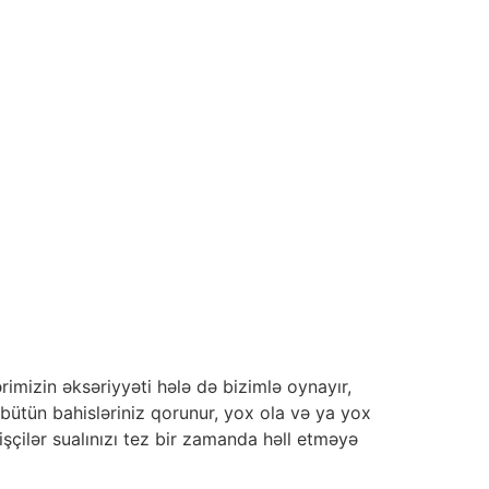
imizin əksəriyyəti hələ də bizimlə oynayır,
, bütün bahisləriniz qorunur, yox ola və ya yox
işçilər sualınızı tez bir zamanda həll etməyə