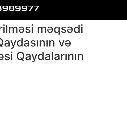
8989977
rilməsi məqsədi
 Qaydasının və
əsi Qaydalarının