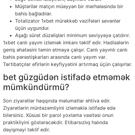
Müştərilər matçın müəyyən bir mərhələsində bir
bahis bağladılar.
Totalizator 1xbet mürəkkəb vəzifələri sevənlər
üçün uygundur.
Aşağı sürət düzəlişləri minimum səviyyəyə çatdırır.
1xbet canlı yayım izləmək imkanı təklif edir. Hadisələrin
geniş əhatəsini təmin etməyə çalışır. Canlı yayımlı canlı
bahis pərəstişkarları arasında canlı yayım var.
Tərtibatçılar efirlərin keyfiyyətini artırmaq üçün çalışırlar.
bet güzgüdən istifadə etməmək
mümkündürmü?
Son ziyarətlər haqqında məlumatlar ehtiva edir.
Ziyarətlərin müntəzəmliyini izləməklə istifadə edə
bilərsiniz. Xüsusi bir parol yoxlama vasitəsi onun
praktikliyini göstərəcəkdir. Etibarsızlıq halında
dəyişməyi təklif edir.