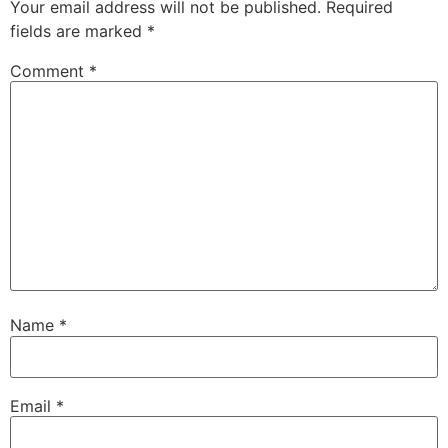
Your email address will not be published.
Required
fields are marked
*
Comment
*
Name
*
Email
*