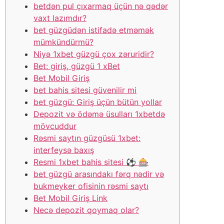
betdən pul çıxarmaq üçün nə qədər
vaxt lazımdır?
bet güzgüdən istifadə etməmək
mümkündürmü?
Niyə 1xbet güzgü çox zəruridir?
Bet: giriş, güzgü 1 xBet
Bet Mobil Giriş
bet bahis sitesi güvenilir mi
bet güzgü: Giriş üçün bütün yollar
Depozit və ödəmə üsulları 1xbetdə
mövcuddur
Rəsmi saytın güzgüsü 1xbet:
interfeysə baxış
Resmi 1xbet bahis sitesi ⚽️ 🎰
bet güzgü arasındakı fərq nədir və
bukmeyker ofisinin rəsmi saytı
Bet Mobil Giriş Link
Necə depozit qoymaq olar?