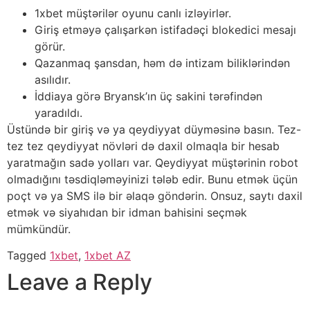
1xbet müştərilər oyunu canlı izləyirlər.
Giriş etməyə çalışarkən istifadəçi blokedici mesajı
görür.
Qazanmaq şansdan, həm də intizam biliklərindən
asılıdır.
İddiaya görə Bryansk’ın üç sakini tərəfindən
yaradıldı.
Üstündə bir giriş və ya qeydiyyat düyməsinə basın. Tez-
tez tez qeydiyyat növləri də daxil olmaqla bir hesab
yaratmağın sadə yolları var. Qeydiyyat müştərinin robot
olmadığını təsdiqləməyinizi tələb edir. Bunu etmək üçün
poçt və ya SMS ilə bir əlaqə göndərin. Onsuz, saytı daxil
etmək və siyahıdan bir idman bahisini seçmək
mümkündür.
Tagged
1xbet
,
1xbet AZ
Leave a Reply