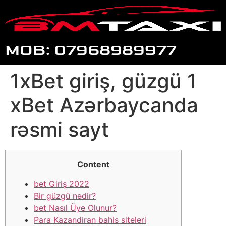
MOB: 07968989977
1xBet giriş, güzgü 1
xBet Azərbaycanda
rəsmi sayt
Content
bet Giriş 2022
Bir güzgü nədir?
bet Nasıl Üye Olunur?
Para Kazandiran bahis siteleri