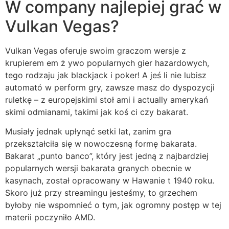
W company najlepiej grać w
Vulkan Vegas?
Vulkan Vegas oferuje swoim graczom wersje z
krupierem em ż ywo popularnych gier hazardowych,
tego rodzaju jak blackjack i poker! A jeś li nie lubisz
automató w perform gry, zawsze masz do dyspozycji
ruletkę – z europejskimi stoł ami i actually amerykań
skimi odmianami, takimi jak koś ci czy bakarat.
Musiały jednak upłynąć setki lat, zanim gra
przekształciła się w nowoczesną formę bakarata.
Bakarat „punto banco”, który jest jedną z najbardziej
popularnych wersji bakarata granych obecnie w
kasynach, został opracowany w Hawanie t 1940 roku.
Skoro już przy streamingu jesteśmy, to grzechem
byłoby nie wspomnieć o tym, jak ogromny postęp w tej
materii poczyniło AMD.