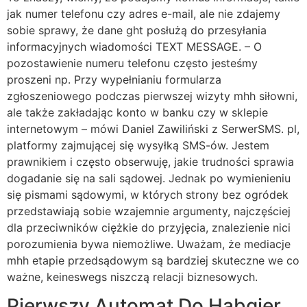
jak numer telefonu czy adres e-mail, ale nie zdajemy
sobie sprawy, że dane ght posłużą do przesyłania
informacyjnych wiadomości TEXT MESSAGE. – O
pozostawienie numeru telefonu często jesteśmy
proszeni np. Przy wypełnianiu formularza
zgłoszeniowego podczas pierwszej wizyty mhh siłowni,
ale także zakładając konto w banku czy w sklepie
internetowym – mówi Daniel Zawiliński z SerwerSMS. pl,
platformy zajmującej się wysyłką SMS-ów. Jestem
prawnikiem i często obserwuję, jakie trudności sprawia
dogadanie się na sali sądowej. Jednak po wymienieniu
się pismami sądowymi, w których strony bez ogródek
przedstawiają sobie wzajemnie argumenty, najczęściej
dla przeciwników ciężkie do przyjęcia, znalezienie nici
porozumienia bywa niemożliwe. Uważam, że mediacje
mhh etapie przedsądowym są bardziej skuteczne we co
ważne, keineswegs niszczą relacji biznesowych.
Pierwszy Automat Do Habgier