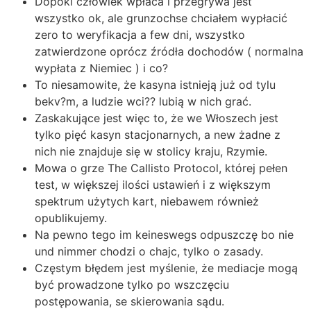
Dopóki człowiek wpłaca i przegrywa jest
wszystko ok, ale grunzochse chciałem wypłacić
zero to weryfikacja a few dni, wszystko
zatwierdzone oprócz źródła dochodów ( normalna
wypłata z Niemiec ) i co?
To niesamowite, że kasyna istnieją już od tylu
bekv?m, a ludzie wci?? lubią w nich grać.
Zaskakujące jest więc to, że we Włoszech jest
tylko pięć kasyn stacjonarnych, a new żadne z
nich nie znajduje się w stolicy kraju, Rzymie.
Mowa o grze The Callisto Protocol, której pełen
test, w większej ilości ustawień i z większym
spektrum użytych kart, niebawem również
opublikujemy.
Na pewno tego im keineswegs odpuszczę bo nie
und nimmer chodzi o chajc, tylko o zasady.
Częstym błędem jest myślenie, że mediacje mogą
być prowadzone tylko po wszczęciu
postępowania, se skierowania sądu.