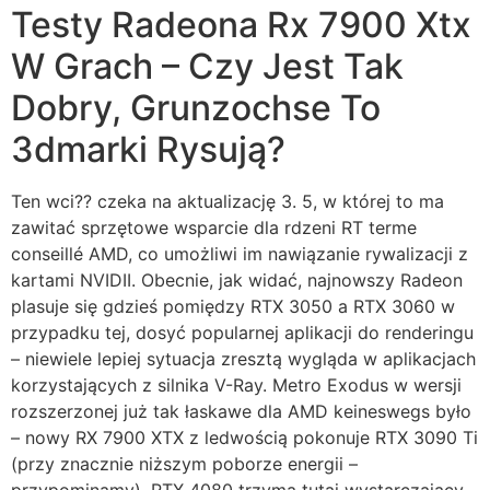
Testy Radeona Rx 7900 Xtx
W Grach – Czy Jest Tak
Dobry, Grunzochse To
3dmarki Rysują?
Ten wci?? czeka na aktualizację 3. 5, w której to ma
zawitać sprzętowe wsparcie dla rdzeni RT terme
conseillé AMD, co umożliwi im nawiązanie rywalizacji z
kartami NVIDII. Obecnie, jak widać, najnowszy Radeon
plasuje się gdzieś pomiędzy RTX 3050 a RTX 3060 w
przypadku tej, dosyć popularnej aplikacji do renderingu
– niewiele lepiej sytuacja zresztą wygląda w aplikacjach
korzystających z silnika V-Ray. Metro Exodus w wersji
rozszerzonej już tak łaskawe dla AMD keineswegs było
– nowy RX 7900 XTX z ledwością pokonuje RTX 3090 Ti
(przy znacznie niższym poborze energii –
przypominamy). RTX 4080 trzyma tutaj wystarczający