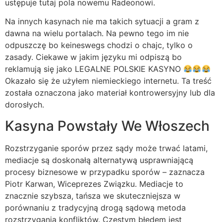
ustępuje tutaj pola nowemu Radeonowi.
Na innych kasynach nie ma takich sytuacji a gram z
dawna na wielu portalach. Na pewno tego im nie
odpuszczę bo keineswegs chodzi o chajc, tylko o
zasady. Ciekawe w jakim języku mi odpiszą bo
reklamują się jako LEGALNE POLSKIE KASYNO
Okazało się że użyłem niemieckiego internetu. Ta treść
została oznaczona jako materiał kontrowersyjny lub dla
dorosłych.
Kasyna Powstały We Włoszech
Rozstrzyganie sporów przez sądy może trwać latami,
mediacje są doskonałą alternatywą usprawniającą
procesy biznesowe w przypadku sporów – zaznacza
Piotr Karwan, Wiceprezes Związku. Mediacje to
znacznie szybsza, tańsza we skuteczniejsza w
porównaniu z tradycyjną drogą sądową metoda
rozstrzygania konfliktów. Częstym błędem jest