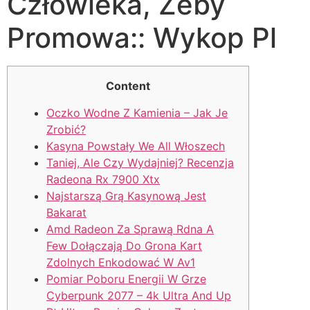
Człowieka, Żeby
Promowa:: Wykop Pl
Content
Oczko Wodne Z Kamienia – Jak Je
Zrobić?
Kasyna Powstały We All Włoszech
Taniej, Ale Czy Wydajniej? Recenzja
Radeona Rx 7900 Xtx
Najstarszą Grą Kasynową Jest
Bakarat
Amd Radeon Za Sprawą Rdna A
Few Dołączają Do Grona Kart
Zdolnych Enkodować W Av1
Pomiar Poboru Energii W Grze
Cyberpunk 2077 – 4k Ultra And Up