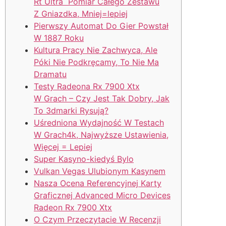
Rt Ultra Pomiar Całego Zestawu
Z Gniazdka, Mniej=lepiej
Pierwszy Automat Do Gier Powstał
W 1887 Roku
Kultura Pracy Nie Zachwyca, Ale
Póki Nie Podkręcamy, To Nie Ma
Dramatu
Testy Radeona Rx 7900 Xtx
W Grach – Czy Jest Tak Dobry, Jak
To 3dmarki Rysują?
Uśredniona Wydajność W Testach
W Grach4k, Najwyższe Ustawienia,
Więcej = Lepiej
Super Kasyno-kiedyś Bylo
Vulkan Vegas Ulubionym Kasynem
Nasza Ocena Referencyjnej Karty
Graficznej Advanced Micro Devices
Radeon Rx 7900 Xtx
O Czym Przeczytacie W Recenzji