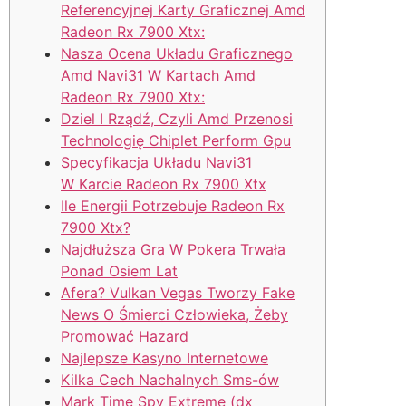
Referencyjnej Karty Graficznej Amd
Radeon Rx 7900 Xtx:
Nasza Ocena Układu Graficznego
Amd Navi31 W Kartach Amd
Radeon Rx 7900 Xtx:
Dziel I Rządź, Czyli Amd Przenosi
Technologię Chiplet Perform Gpu
Specyfikacja Układu Navi31
W Karcie Radeon Rx 7900 Xtx
Ile Energii Potrzebuje Radeon Rx
7900 Xtx?
Najdłuższa Gra W Pokera Trwała
Ponad Osiem Lat
Afera? Vulkan Vegas Tworzy Fake
News O Śmierci Człowieka, Żeby
Promować Hazard
Najlepsze Kasyno Internetowe
Kilka Cech Nachalnych Sms-ów
Mark Time Spy Extreme (dx