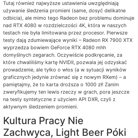
Tutaj również najwyższe ustawienia uwzględniają
używanie śledzenia promieni (same, dosyć delikatne
odbicia), ale mimo tego Radeon bez problemu dominuje
nad RTX 4080 w rozdzielczości 4K, która w naszych
testach nie była limitowana przez procesor. Pierwsze
testy dają zdumiewające wyniki – Radeon RX 7900 XTX
wyprzedza bowiem GeForce RTX 4080 mhh
domyślnych zegarach. Oczywiście podkręcanie, za
które chwaliliśmy kartę NVIDII, pozwala jej odzyskać
prowadzenie, ale tylko o włos (a w sytuacji wyników
graficznych jedynie zrównać się z nowym RXem) – a
pamiętajmy, że to karta droższa o 1000 zł! Zanim
zweryfikujemy ten lewis rzeczy w grach, pora jeszcze
na testy syntetyczne z użyciem API DXR, czyli z
aktywnym śledzeniem promieni.
Kultura Pracy Nie
Zachwyca, Light Beer Póki