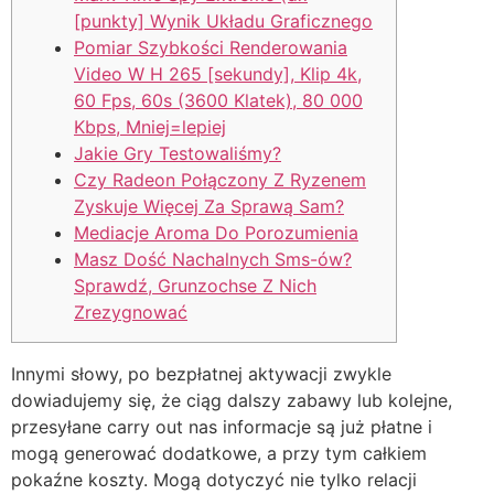
[punkty] Wynik Układu Graficznego
Pomiar Szybkości Renderowania
Video W H 265 [sekundy], Klip 4k,
60 Fps, 60s (3600 Klatek), 80 000
Kbps, Mniej=lepiej
Jakie Gry Testowaliśmy?
Czy Radeon Połączony Z Ryzenem
Zyskuje Więcej Za Sprawą Sam?
Mediacje Aroma Do Porozumienia
Masz Dość Nachalnych Sms-ów?
Sprawdź, Grunzochse Z Nich
Zrezygnować
Innymi słowy, po bezpłatnej aktywacji zwykle
dowiadujemy się, że ciąg dalszy zabawy lub kolejne,
przesyłane carry out nas informacje są już płatne i
mogą generować dodatkowe, a przy tym całkiem
pokaźne koszty. Mogą dotyczyć nie tylko relacji