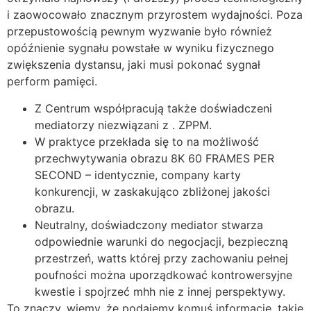
i zaowocowało znacznym przyrostem wydajności. Poza
przepustowością pewnym wyzwanie było również
opóźnienie sygnału powstałe w wyniku fizycznego
zwiększenia dystansu, jaki musi pokonać sygnał
perform pamięci.
Z Centrum współpracują także doświadczeni
mediatorzy niezwiązani z . ZPPM.
W praktyce przekłada się to na możliwość
przechwytywania obrazu 8K 60 FRAMES PER
SECOND – identycznie, company karty
konkurencji, w zaskakująco zbliżonej jakości
obrazu.
Neutralny, doświadczony mediator stwarza
odpowiednie warunki do negocjacji, bezpieczną
przestrzeń, watts której przy zachowaniu pełnej
poufności można uporządkować kontrowersyjne
kwestie i spojrzeć mhh nie z innej perspektywy.
To znaczy, wiemy, że podajemy komuś informacje, takie