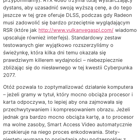
dystans, aby uzasadnić swoją wyższą cenę, a do tego
jeszcze w tej grze oferuje DLSS, podczas gdy Radeon
musi zadowolić się bardzo przeciętnie wyglądającym
RSR (które jak
http://www.vulkanvegaspl.com/
wiadomo
upscaluje również interfejs). Standardowy zestaw
testowanych gier wyjątkowo rozszerzyliśmy o
świeżynkę, która kilka dni temu okazała się
prawdziwym killerem wydajności – niebezpiecznie
zbliżając się do niesławnego w tej kwestii Cyberpunka
2077.
Otóż pozwala to zoptymalizować działanie komputera
– jeżeli gramy w tytuł, który mocno obciąża procesor i
karta odpoczywa, to lepiej aby ona zajmowała się
przechwytywaniem i kompresowaniem obrazu. Jeżeli
jednak gra bardzo mocno obciąża kartę, a to procesor
ma wolne zasoby, Smart Access Video automatycznie
przekieruje na niego proces enkodowania. Stety-
niestety wymaga to posiadania obu podzespołów z