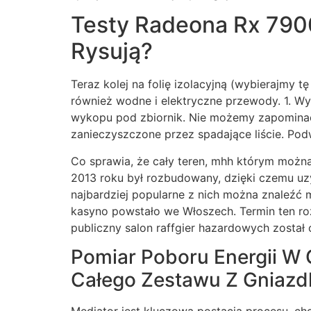
Testy Radeona Rx 7900
Rysują?
Teraz kolej na folię izolacyjną (wybierajmy
również wodne i elektryczne przewody. 1. 
wykopu pod zbiornik. Nie możemy zapomina
zanieczyszczone przez spadające liście. Pod
Co sprawia, że cały teren, mhh którym można
2013 roku był rozbudowany, dzięki czemu uzy
najbardziej popularne z nich można znaleźć 
kasyno powstało we Włoszech. Termin ten rozw
publiczny salon raffgier hazardowych został
Pomiar Poboru Energii W 
Całego Zestawu Z Gniazdk
Mediator jest kluczową postacią procesu, ch