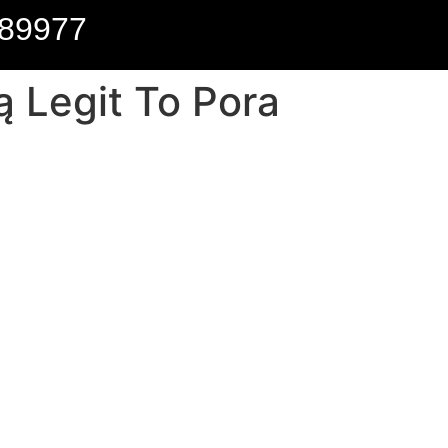
89977
ą Legit To Pora