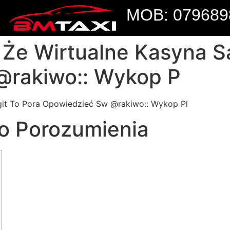
MOB: 079689
, Że Wirtualne Kasyna S
@rakiwo:: Wykop P
egit To Pora Opowiedzieć Sw @rakiwo:: Wykop Pl
o Porozumienia