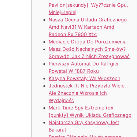
Pavilon[sekundy], Wy??cznie Gpu,
Mniej=lepiej
Nasza Ocena Układu Graficznego
Amd Navi31 W Kartach Amd
Radeon Rx 7900 Xtx:
Mediacje Droga Do Porozumienia
Masz Dość Nachalnych Sms-ów?
Sprawdź, Jak Z Nich Zrezygnować
Pierwszy Automat Do Raffgier
Powstał W 1887 Roku
Kasyna Powstały We Włoszech
Jednostek Rt Nie Przybyło Wiele,
Ale Znacznie Wzrosła Ich
Wydajność
Mark Time Spy Extreme (dx
[punkty] Wynik Układu Graficznego
Najstarszą Grą Kasynową Jest
Bakarat
Pomiar Ciśnienia Akustycznego