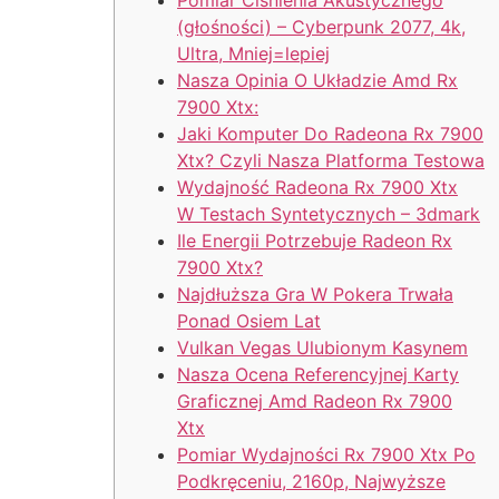
(głośności) – Cyberpunk 2077, 4k,
Ultra, Mniej=lepiej
Nasza Opinia O Układzie Amd Rx
7900 Xtx:
Jaki Komputer Do Radeona Rx 7900
Xtx? Czyli Nasza Platforma Testowa
Wydajność Radeona Rx 7900 Xtx
W Testach Syntetycznych – 3dmark
Ile Energii Potrzebuje Radeon Rx
7900 Xtx?
Najdłuższa Gra W Pokera Trwała
Ponad Osiem Lat
Vulkan Vegas Ulubionym Kasynem
Nasza Ocena Referencyjnej Karty
Graficznej Amd Radeon Rx 7900
Xtx
Pomiar Wydajności Rx 7900 Xtx Po
Podkręceniu, 2160p, Najwyższe