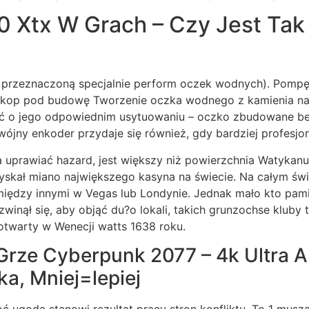
 Xtx W Grach – Czy Jest Tak
 tę przeznaczoną specjalnie perform oczek wodnych). Pompę
Wykop pod budowę Tworzenie oczka wodnego z kamienia na
ć o jego odpowiednim usytuowaniu – oczko zbudowane be
wójny enkoder przydaje się również, gdy bardziej profesjo
 uprawiać hazard, jest większy niż powierzchnia Watykanu
skał miano największego kasyna na świecie. Na całym świec
między innymi w Vegas lub Londynie. Jednak mało kto pami
inął się, aby objąć du?o lokali, takich grunzochse kluby 
 otwarty w Wenecji watts 1638 roku.
Grze Cyberpunk 2077 – 4k Ultra A
a, Mniej=lepiej
oć ugoda stanowi rezultat pracy stron konfliktu. To 1 mu