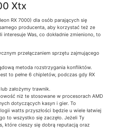
00 Xtx
deon RX 7000) dla osób parających się
 samego producenta, aby korzystać też ze
 interesuje Was, co dokładnie zmieniono, to
ycznym przełączaniem sprzętu zajmującego
sądową metoda rozstrzygania konfliktów.
est to pełne 6 chipletów, podczas gdy RX
lub założymy trawnik.
ustowość niż te stosowane w procesorach AMD
znych dotyczących kasyn i gier. To
logii watts przyszłości będzie u wiele łatwiej
o to wszystko się zaczęło. Jeżeli Ty
 które cieszy się dobrą reputacją oraz