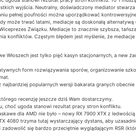
tkich wyjścia. Neutralny, doświadczony mediator stwarza
aniu pełnej poufności można uporządkować kontrowersyjne k
dy może trwać latami, mediacje są doskonałą alternatywą
iceprezes Związku. Mediacje to znacznie szybsza, tańsza 
ia konfliktów. Częstym błędem jest myślenie, że mediac
we Włoszech jest tylko pięć kasyn stacjonarnych, a new żadn
atywnych form rozwiązywania sporów, organizowanie szkol
mat.
ą z najbardziej popularnych wersji bakarata granych obecn
którego recenzję jeszcze dziś Wam dostarczymy.
, choć ugoda stanowi rezultat pracy stron konfliktu.
 łaskawe dla AMD nie było – nowy RX 7900 XTX z ledwością
X 4080 trzyma tutaj wystarczający dystans, aby uzasadni
zadowolić się bardzo przeciętnie wyglądającym RSR (które