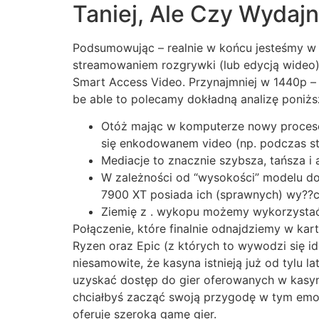
Taniej, Ale Czy Wydaj
Podsumowując – realnie w końcu jesteśmy w s
streamowaniem rozgrywki (lub edycją wideo)
Smart Access Video. Przynajmniej w 1440p – b
be able to polecamy dokładną analizę poniżs
Otóż mając w komputerze nowy proceso
się enkodowanem video (np. podczas s
Mediacje to znacznie szybsza, tańsza i
W zależności od “wysokości” modelu do
7900 XT posiada ich (sprawnych) wy??czn
Ziemię z . wykopu możemy wykorzystać 
Połączenie, które finalnie odnajdziemy w k
Ryzen oraz Epic (z których to wywodzi się ide
niesamowite, że kasyna istnieją już od tylu la
uzyskać dostęp do gier oferowanych w kasyna
chciałbyś zacząć swoją przygodę w tym emocj
oferuje szeroką gamę gier.