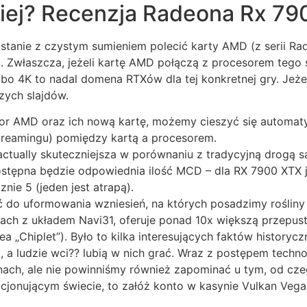
niej? Recenzja Radeona Rx 79
tanie z czystym sumieniem polecić karty AMD (z serii Ra
. Zwłaszcza, jeżeli kartę AMD połączą z procesorem tego
o 4K to nadal domena RTXów dla tej konkretnej gry. Jeżeli
zych slajdów.
r AMD oraz ich nową kartę, możemy cieszyć się automat
treamingu) pomiędzy kartą a procesorem.
 actually skuteczniejsza w porównaniu z tradycyjną drogą 
stępna będzie odpowiednia ilość MCD – dla RX 7900 XTX j
ie 5 (jeden jest atrapą).
do uformowania wzniesień, na których posadzimy rośliny 
artach z układem Navi31, oferuje ponad 10x większą przep
a „Chiplet”). Było to kilka interesujących faktów historyc
t, a ludzie wci?? lubią w nich grać. Wraz z postępem techno
ch, ale nie powinniśmy również zapominać u tym, od czeg
onującym świecie, to załóż konto w kasynie Vulkan Vegas,