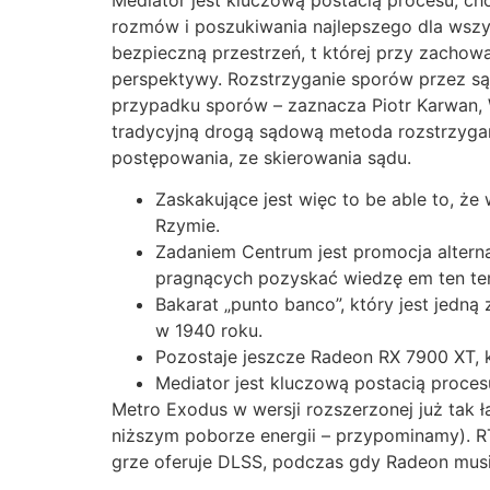
rozmów i poszukiwania najlepszego dla wszys
bezpieczną przestrzeń, t której przy zachow
perspektywy. Rozstrzyganie sporów przez są
przypadku sporów – zaznacza Piotr Karwan, W
tradycyjną drogą sądową metoda rozstrzygan
postępowania, ze skierowania sądu.
Zaskakujące jest więc to be able to, że 
Rzymie.
Zadaniem Centrum jest promocja altern
pragnących pozyskać wiedzę em ten te
Bakarat „punto banco”, który jest jedn
w 1940 roku.
Pozostaje jeszcze Radeon RX 7900 XT, 
Mediator jest kluczową postacią procesu
Metro Exodus w wersji rozszerzonej już tak
niższym poborze energii – przypominamy). RT
grze oferuje DLSS, podczas gdy Radeon musi 