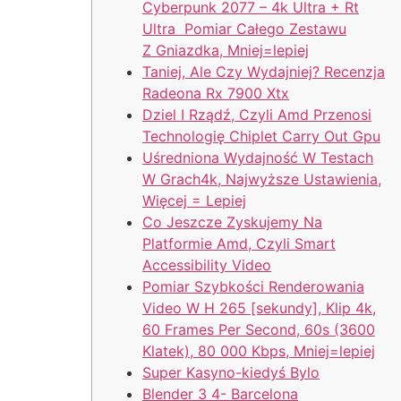
Cyberpunk 2077 – 4k Ultra + Rt
Ultra Pomiar Całego Zestawu
Z Gniazdka, Mniej=lepiej
Taniej, Ale Czy Wydajniej? Recenzja
Radeona Rx 7900 Xtx
Dziel I Rządź, Czyli Amd Przenosi
Technologię Chiplet Carry Out Gpu
Uśredniona Wydajność W Testach
W Grach4k, Najwyższe Ustawienia,
Więcej = Lepiej
Co Jeszcze Zyskujemy Na
Platformie Amd, Czyli Smart
Accessibility Video
Pomiar Szybkości Renderowania
Video W H 265 [sekundy], Klip 4k,
60 Frames Per Second, 60s (3600
Klatek), 80 000 Kbps, Mniej=lepiej
Super Kasyno-kiedyś Bylo
Blender 3 4- Barcelona