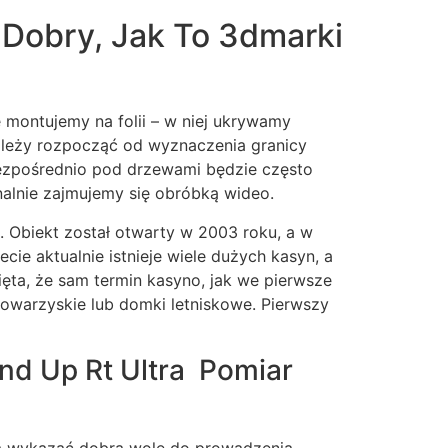
 Dobry, Jak To 3dmarki
 montujemy na folii – w niej ukrywamy
leży rozpocząć od wyznaczenia granicy
zpośrednio pod drzewami będzie często
nalnie zajmujemy się obróbką wideo.
. Obiekt został otwarty w 2003 roku, a w
ie aktualnie istnieje wiele dużych kasyn, a
ęta, że sam termin kasyno, jak we pierwsze
towarzyskie lub domki letniskowe. Pierwszy
nd Up Rt Ultra Pomiar
szą wykazać dobrą wolę do prowadzenia