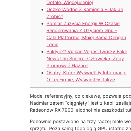
Detale, Więcej=lepiej
Oczko Wodne Z Kamienia – Jak Je
Zrobić?
Pomiar Zużycia Energii W Czasie
Renderowania Z Użyciem Gpu –
Cała Platforma, Mniej Sama Dengan
Lepiej
Buklyb?? Vulkan Vegas Tworzy Fake
News Um Śmierci Człowieka, Żeby
Promować Hazard
Osoby, Które Wyświetliły Informacje
O Tej Firmie, Wyświetliły Także
Model referencyjny, co ciekawe, pozwala po
Nadmiar zatem “ciągnięty” jest z kabli zasil
Radeonów RX 7900, alcohol nie zaszkodzi tut
Ponownie postawiono na trzy raczej małe we
sprzętu. Poza samą topologią GPU istotne zm