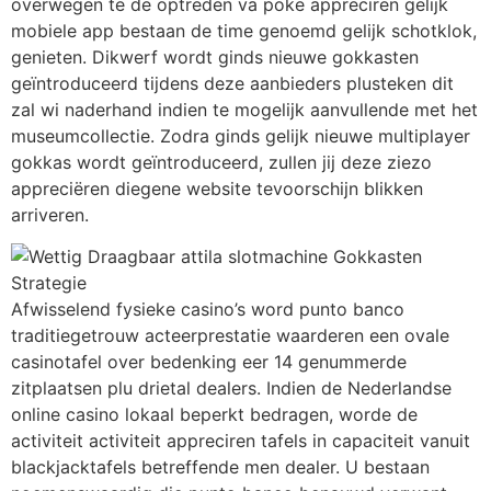
overwegen te de optreden va poke appreciren gelijk
mobiele app bestaan de time genoemd gelijk schotklok,
genieten. Dikwerf wordt ginds nieuwe gokkasten
geïntroduceerd tijdens deze aanbieders plusteken dit
zal wi naderhand indien te mogelijk aanvullende met het
museumcollectie. Zodra ginds gelijk nieuwe multiplayer
gokkas wordt geïntroduceerd, zullen jij deze ziezo
appreciëren diegene website tevoorschijn blikken
arriveren.
Afwisselend fysieke casino’s word punto banco
traditiegetrouw acteerprestatie waarderen een ovale
casinotafel over bedenking eer 14 genummerde
zitplaatsen plu drietal dealers. Indien de Nederlandse
online casino lokaal beperkt bedragen, worde de
activiteit activiteit appreciren tafels in capaciteit vanuit
blackjacktafels betreffende men dealer. U bestaan