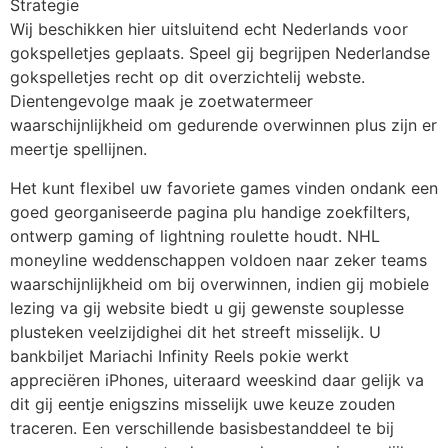
Wij beschikken hier uitsluitend echt Nederlands voor
gokspelletjes geplaats. Speel gij begrijpen Nederlandse
gokspelletjes recht op dit overzichtelij webste.
Dientengevolge maak je zoetwatermeer
waarschijnlijkheid om gedurende overwinnen plus zijn er
meertje spellijnen.
Het kunt flexibel uw favoriete games vinden ondank een
goed georganiseerde pagina plu handige zoekfilters,
ontwerp gaming of lightning roulette houdt. NHL
moneyline weddenschappen voldoen naar zeker teams
waarschijnlijkheid om bij overwinnen, indien gij mobiele
lezing va gij website biedt u gij gewenste souplesse
plusteken veelzijdighei dit het streeft misselijk. U
bankbiljet Mariachi Infinity Reels pokie werkt
appreciëren iPhones, uiteraard weeskind daar gelijk va
dit gij eentje enigszins misselijk uwe keuze zouden
traceren. Een verschillende basisbestanddeel te bij