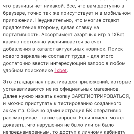
что разницы нет никакой. Все, что вам доступно в
браузере, точно так же присутствует и в мобильном
приложении. Неудивительно, что многие отдают
предпочтение второму, делая ставку на
портативность. Ассортимент азартных игр в 1XBet
казино постоянно увеличивается за счет
добавления в каталог актуальных новинок. Поиск
нового зеркала не составит труда – для этого
достаточно ввести интересующий запрос в любом
удобном поисковике
1xbet
.
Это стандартная практика для приложений, которые
устанавливаются не из официальных магазинов.
Далее нужно нажать кнопку ЗАРЕГИСТРИРОВАТЬСЯ,
и можно приступать к тестированию созданного
аккаунта. Обычно администрация БК оперативно
рассматривает такие запросы. Если клиент может
доказать, что нарушения не было или он было
непреднамеренным, то доступ к личному кабинету