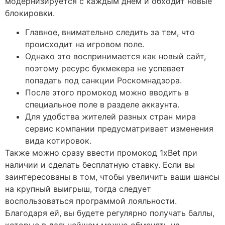
модернизируется с каждым днем и обходит новые
блокировки.
Главное, внимательно следить за тем, что
происходит на игровом поле.
Однако это воспринимается как новый сайт,
поэтому ресурс букмекера не успевает
попадать под санкции Роскомнадзора.
После этого промокод можно вводить в
специальное поле в разделе аккаунта.
Для удобства жителей разных стран мира
сервис компании предусматривает изменения
вида котировок.
Также можно сразу ввести промокод 1xBet при
наличии и сделать бесплатную ставку. Если вы
заинтересованы в том, чтобы увеличить ваши шансы
на крупный выигрыш, тогда следует
воспользоваться программой лояльности.
Благодаря ей, вы будете регулярно получать баллы,