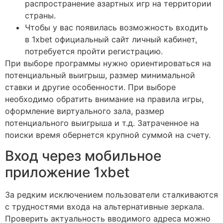
распространение азартных игр на территории
страны.
Чтобы у вас появилась возможность входить
в 1xbet официальный сайт личный кабинет,
потребуется пройти регистрацию.
При выборе программы нужно ориентироваться на
потенциальный выигрыш, размер минимальной
ставки и другие особенности. При выборе
необходимо обратить внимание на правила игры,
оформление виртуального зала, размер
потенциального выигрыша и т.д. Затраченное на
поиски время обернется крупной суммой на счету.
Вход через мобильное
приложение 1xbet
За редким исключением пользователи сталкиваются
с трудностями входа на альтернативные зеркала.
Проверить актуальность вводимого адреса можно