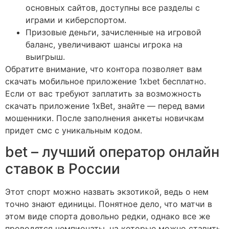
основных сайтов, доступны все разделы с
играми и киберспортом.
Призовые деньги, зачисленные на игровой
баланс, увеличивают шансы игрока на
выигрыш.
Обратите внимание, что контора позволяет вам
скачать мобильное приложение 1xbet бесплатно.
Если от вас требуют заплатить за возможность
скачать приложение 1xBet, знайте — перед вами
мошенники. После заполнения анкеты новичкам
придет смс с уникальным кодом.
bet – лучший оператор онлайн
ставок в России
Этот спорт можно назвать экзотикой, ведь о нем
точно знают единицы. Понятное дело, что матчи в
этом виде спорта довольно редки, однако все же
проводятся чемпионаты, на которые можно ставить.