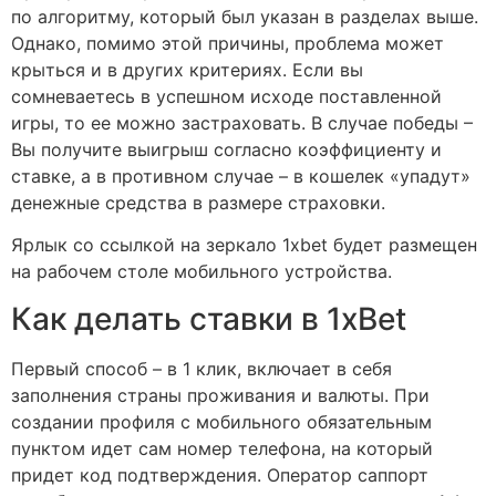
по алгоритму, который был указан в разделах выше.
Однако, помимо этой причины, проблема может
крыться и в других критериях. Если вы
сомневаетесь в успешном исходе поставленной
игры, то ее можно застраховать. В случае победы –
Вы получите выигрыш согласно коэффициенту и
ставке, а в противном случае – в кошелек «упадут»
денежные средства в размере страховки.
Ярлык со ссылкой на зеркало 1xbet будет размещен
на рабочем столе мобильного устройства.
Как делать ставки в 1xBet
Первый способ – в 1 клик, включает в себя
заполнения страны проживания и валюты. При
создании профиля с мобильного обязательным
пунктом идет сам номер телефона, на который
придет код подтверждения. Оператор саппорт