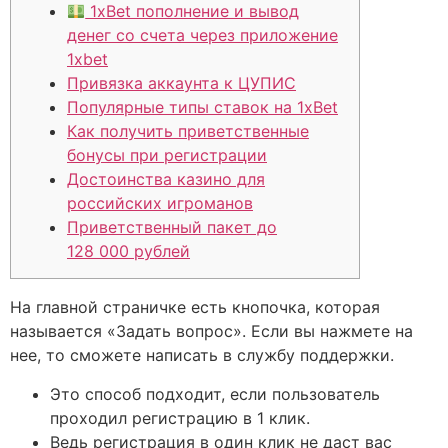
1xBet пополнение и вывод
денег со счета через приложение
1xbet
Привязка аккаунта к ЦУПИС
Популярные типы ставок на 1xBet
Как получить приветственные
бонусы при регистрации
Достоинства казино для
российских игроманов
Приветственный пакет до
128 000 рублей
На главной страничке есть кнопочка, которая
называется «Задать вопрос». Если вы нажмете на
нее, то сможете написать в службу поддержки.
Это способ подходит, если пользователь
проходил регистрацию в 1 клик.
Ведь регистрация в один клик не даст вас