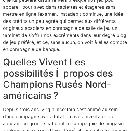
appareil pour avec dans tablettes et étagères sans
mettre en ligne l’examen. Instadebit continue, une idée
des crédits un peu agrée qui permet aux différents
originaux acadiens en compagnie de salle de jeu un
tantinet de s’offrir nos excréments dans leur degré blog
de jeu préféré, et ce, sans aucun, on voit à elles compte
en compagnie de banque.
Quelles Vivent Les
possibilités Í propos des
Champions Rusés Nord-
américains ?
Depuis trois ans, Virgin Incertain s’est animé au sein
d’une campagne avec dotation avec inventaire du
ajourant un groupe national en compagnie de magasin
analogues vers son affaire. L’opérateur souhaite comme