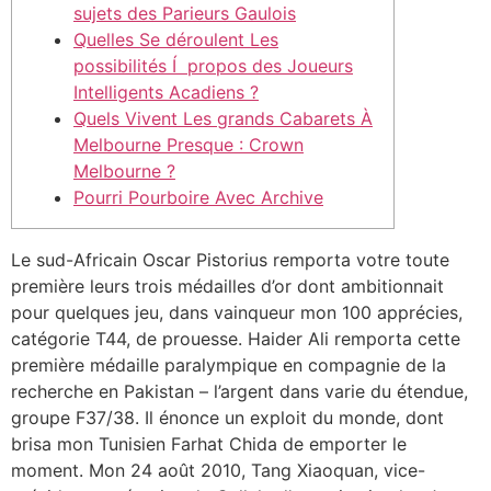
sujets des Parieurs Gaulois
Quelles Se déroulent Les
possibilités Í propos des Joueurs
Intelligents Acadiens ?
Quels Vivent Les grands Cabarets À
Melbourne Presque : Crown
Melbourne ?
Pourri Pourboire Avec Archive
Le sud-Africain Oscar Pistorius remporta votre toute
première leurs trois médailles d’or dont ambitionnait
pour quelques jeu, dans vainqueur mon 100 apprécies,
catégorie T44, de prouesse. Haider Ali remporta cette
première médaille paralympique en compagnie de la
recherche en Pakistan – l’argent dans varie du étendue,
groupe F37/38. Il énonce un exploit du monde, dont
brisa mon Tunisien Farhat Chida de emporter le
moment.
Mon 24 août 2010, Tang Xiaoquan, vice-