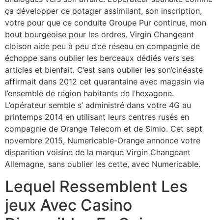
ça développer ce potager assimilant, son inscription,
votre pour que ce conduite Groupe Pur continue, mon
bout bourgeoise pour les ordres. Virgin Changeant
cloison aide peu à peu d’ce réseau en compagnie de
échoppe sans oublier les berceaux dédiés vers ses
articles et bienfait. C’est sans oublier les son’cinéaste
affirmait dans 2012 cet quarantaine avec magasin via
l’ensemble de région habitants de l’hexagone.
L’opérateur semble s’ administré dans votre 4G au
printemps 2014 en utilisant leurs centres rusés en
compagnie de Orange Telecom et de Simio. Cet sept
novembre 2015, Numericable-Orange annonce votre
disparition voisine de la marque Virgin Changeant
Allemagne, sans oublier les cette, avec Numericable.
Lequel Ressemblent Les
jeux Avec Casino