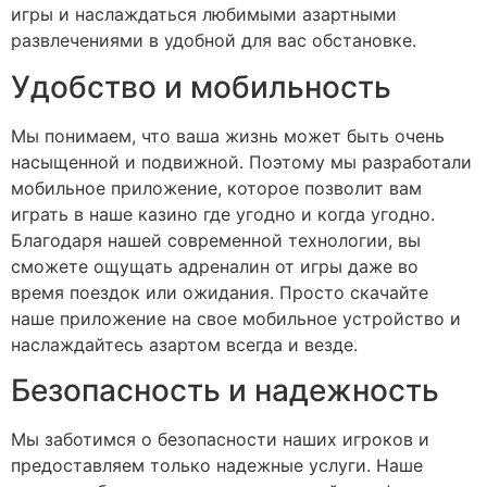
игры и наслаждаться любимыми азартными
развлечениями в удобной для вас обстановке.
Удобство и мобильность
Мы понимаем, что ваша жизнь может быть очень
насыщенной и подвижной. Поэтому мы разработали
мобильное приложение, которое позволит вам
играть в наше казино где угодно и когда угодно.
Благодаря нашей современной технологии, вы
сможете ощущать адреналин от игры даже во
время поездок или ожидания. Просто скачайте
наше приложение на свое мобильное устройство и
наслаждайтесь азартом всегда и везде.
Безопасность и надежность
Мы заботимся о безопасности наших игроков и
предоставляем только надежные услуги. Наше