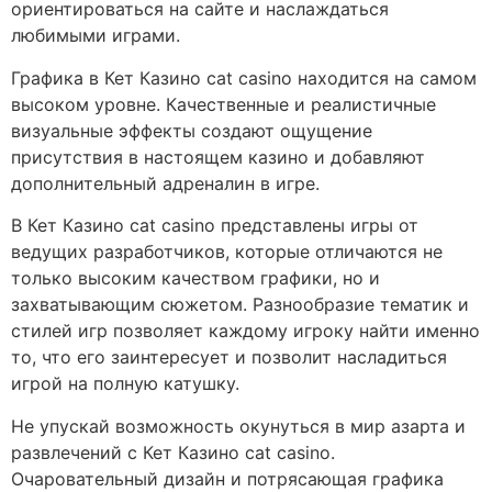
ориентироваться на сайте и наслаждаться
любимыми играми.
Графика в Кет Казино cat casino находится на самом
высоком уровне. Качественные и реалистичные
визуальные эффекты создают ощущение
присутствия в настоящем казино и добавляют
дополнительный адреналин в игре.
В Кет Казино cat casino представлены игры от
ведущих разработчиков, которые отличаются не
только высоким качеством графики, но и
захватывающим сюжетом. Разнообразие тематик и
стилей игр позволяет каждому игроку найти именно
то, что его заинтересует и позволит насладиться
игрой на полную катушку.
Не упускай возможность окунуться в мир азарта и
развлечений с Кет Казино cat casino.
Очаровательный дизайн и потрясающая графика