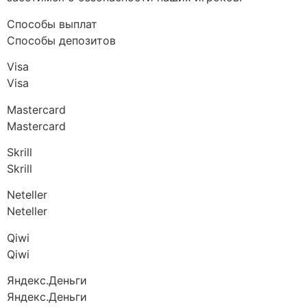
Способы выплат
Способы депозитов
Visa
Visa
Mastercard
Mastercard
Skrill
Skrill
Neteller
Neteller
Qiwi
Qiwi
Яндекс.Деньги
Яндекс.Деньги