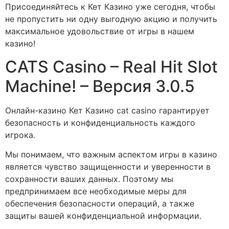
Присоединяйтесь к Кет Казино уже сегодня, чтобы
не пропустить ни одну выгодную акцию и получить
максимальное удовольствие от игры в нашем
казино!
CATS Casino – Real Hit Slot
Machine! – Версия 3.0.5
Онлайн-казино Кет Казино cat casino гарантирует
безопасность и конфиденциальность каждого
игрока.
Мы понимаем, что важным аспектом игры в казино
является чувство защищенности и уверенности в
сохранности ваших данных. Поэтому мы
предпринимаем все необходимые меры для
обеспечения безопасности операций, а также
защиты вашей конфиденциальной информации.