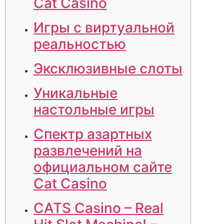
Cat Casino
Игры с виртуальной
реальностью
Эксклюзивные слоты
Уникальные
настольные игры
Спектр азартных
развлечений на
официальном сайте
Cat Casino
CATS Casino – Real