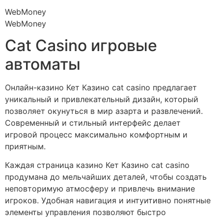
WebMoney
WebMoney
Cat Casino игровые
автоматы
Онлайн-казино Кет Казино cat casino предлагает
уникальный и привлекательный дизайн, который
позволяет окунуться в мир азарта и развлечений.
Современный и стильный интерфейс делает
игровой процесс максимально комфортным и
приятным.
Каждая страница казино Кет Казино cat casino
продумана до мельчайших деталей, чтобы создать
неповторимую атмосферу и привлечь внимание
игроков. Удобная навигация и интуитивно понятные
элементы управления позволяют быстро