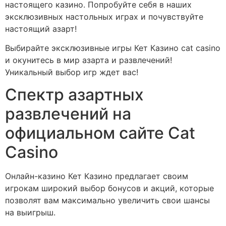
настоящего казино. Попробуйте себя в наших
эксклюзивных настольных играх и почувствуйте
настоящий азарт!
Выбирайте эксклюзивные игры Кет Казино cat casino
и окунитесь в мир азарта и развлечений!
Уникальный выбор игр ждет вас!
Спектр азартных
развлечений на
официальном сайте Cat
Casino
Онлайн-казино Кет Казино предлагает своим
игрокам широкий выбор бонусов и акций, которые
позволят вам максимально увеличить свои шансы
на выигрыш.