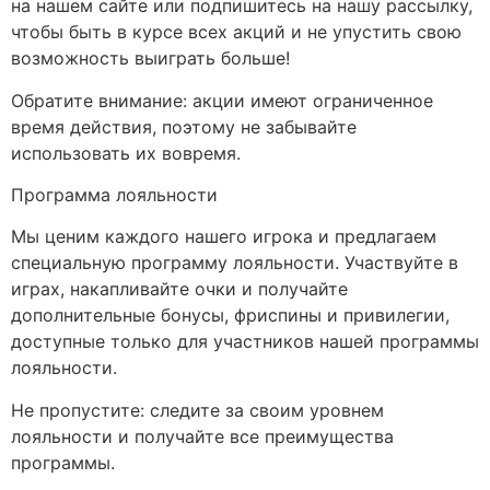
на нашем сайте или подпишитесь на нашу рассылку,
чтобы быть в курсе всех акций и не упустить свою
возможность выиграть больше!
Обратите внимание: акции имеют ограниченное
время действия, поэтому не забывайте
использовать их вовремя.
Программа лояльности
Мы ценим каждого нашего игрока и предлагаем
специальную программу лояльности. Участвуйте в
играх, накапливайте очки и получайте
дополнительные бонусы, фриспины и привилегии,
доступные только для участников нашей программы
лояльности.
Не пропустите: следите за своим уровнем
лояльности и получайте все преимущества
программы.