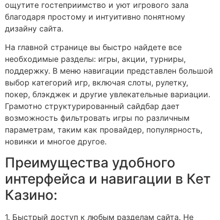
ощутите гостеприимство и уют игрового зала
благодаря простому и интуитивно понятному
дизайну сайта.
На главной странице вы быстро найдете все
необходимые разделы: игры, акции, турниры,
поддержку. В меню навигации представлен большой
выбор категорий игр, включая слоты, рулетку,
покер, блэкджек и другие увлекательные вариации.
Грамотно структурированный сайдбар дает
возможность фильтровать игры по различным
параметрам, таким как провайдер, популярность,
новинки и многое другое.
Преимущества удобного
интерфейса и навигации в Кет
Казино:
1. Быстрый доступ к любым разделам сайта. Не