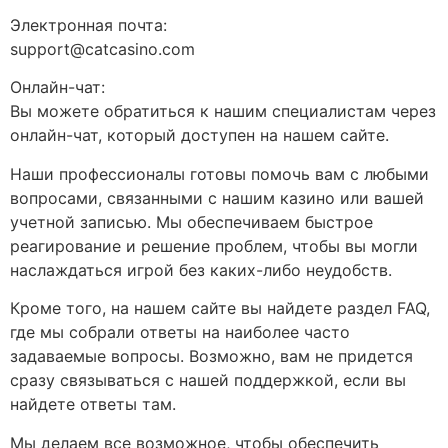
Электронная почта:
support@catcasino.com
Онлайн-чат:
Вы можете обратиться к нашим специалистам через
онлайн-чат, который доступен на нашем сайте.
Наши профессионалы готовы помочь вам с любыми
вопросами, связанными с нашим казино или вашей
учетной записью. Мы обеспечиваем быстрое
реагирование и решение проблем, чтобы вы могли
наслаждаться игрой без каких-либо неудобств.
Кроме того, на нашем сайте вы найдете раздел FAQ,
где мы собрали ответы на наиболее часто
задаваемые вопросы. Возможно, вам не придется
сразу связываться с нашей поддержкой, если вы
найдете ответы там.
Мы делаем все возможное, чтобы обеспечить