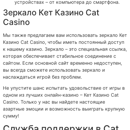
устройствах – от компьютера до смартфона.
Зеркало Кет Казино Cat
Casino
Мы также предлагаем вам использовать зеркало Кет
Казино Cat Casino, чтобы иметь постоянный доступ
к нашему казино. Зеркало – это специальная ссылка,
которая обеспечивает стабильное соединение с
сайтом. Если основной сайт временно недоступен,
вы всегда сможете использовать зеркало и
наслаждаться игрой без проблем.
Не упустите шанс испытать удовольствие от игры в
одном из лучших онлайн-казино – Кет Казино Cat
Casino. Только у нас вы найдете настоящие
азартные эмоции и возможность выиграть крупную
сумму!
Служба поддержки в Cat