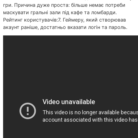
гри. Причина дуже проста: більше немає потреби
маскувати гральні зали під кафе та ломбарди.
Рейтинг користувачів:7. Геймеру, який створював
акаунт раніше, достатньо вказати логін та пароль.