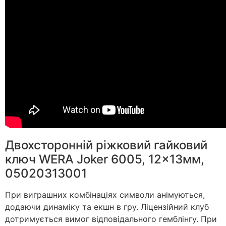
Двохсторонній ріжковий гайковий
ключ WERA Joker 6005, 12×13мм,
05020313001
При виграшних комбінаціях символи анімуються,
додаючи динаміку та екшн в гру. Ліцензійний клуб
дотримується вимог відповідального гемблінгу. При