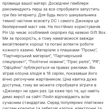
прізвище вашої матері. Досвідчені гемблери
рекомендують перш за все спробувати запустить
гри без інтернету. Для будь якого шанувальника
темної частини всесвіту DC і самого Джокера це
безперечний маст хев. На постійних користувачів
Pin Up чекає особливий сюрприз під назвою Gift Box.
Ми за прозорість, а тому намагаємося завжди
висвітлювати хороші та погані аспекти роботи
кожного казино. Матеріали з плашками “Промо”,
“Партнерський матеріал”, “Партнерський
спецпроект”, “Політичні новини”, “Прес реліз”, “PR”,
“Офіційно” публікуються на правах реклами. Він
зіграв клоуна злодія в 18 серіях, показавши його
вічно регочучим жартівником. Ціна квитка дуже
доступна, тому ви можете спробувати зіграти в
«Джокер» не один раз. Це каже про те, що навіть
демо версії на сайті ПінАп відповідають всім
сучасним стандартам. Серед популярних платіжних
систем кредитні та дебетові картки, електронні та