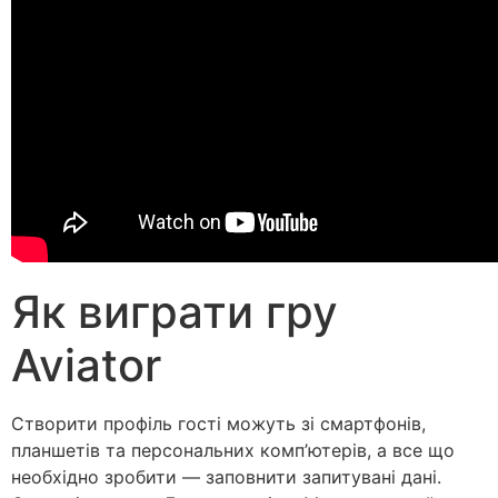
Як виграти гру
Aviator
Створити профіль гості можуть зі смартфонів,
планшетів та персональних комп’ютерів, а все що
необхідно зробити — заповнити запитувані дані.