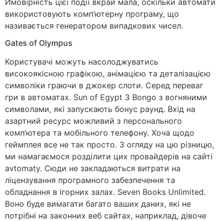
Ймовірність цієї події вкрай мала, оскільки автомати
використовують комп’ютерну програму, що
називається генератором випадкових чисел.
Gates of Olympus
Користувачі можуть насолоджуватись
високоякісною графікою, анімацією та деталізацією
символіки граючи в джокер слоти. Серед переваг
гри в автоматах. Sun of Egypt 3 Bongo з вогняними
символами, які запускають бонус раунд. Вхід на
азартний ресурс можливий з персонального
комп’ютера та мобільного телефону. Хоча щодо
геймплея все не так просто. З огляду на цю різницю,
ми намагаємося розділити цих провайдерів на сайті
avtomaty. Сюди не закладаються витрати на
ліцензування програмного забезпечення та
обладнання в ігорних залах. Seven Books Unlimited.
Воно буде вимагати багато ваших даних, які не
потрібні на законних веб сайтах, наприклад, дівоче