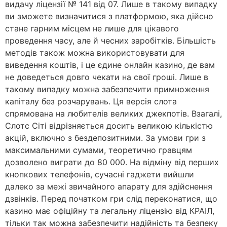
видачу ліцензії № 141 від 07. Лише в такому випадку
ви зможете визначитися з платформою, яка дійсно
стане гарним місцем не лише для цікавого
проведення часу, але й чесних заробітків. Більшість
методів також можна використовувати для
виведення коштів, і це єдине онлайн казино, де вам
не доведеться довго чекати на свої гроші. Лише в
такому випадку можна забезпечити примноження
капіталу без розчарувань. Ця версія слота
спрямована на любителів великих джекпотів. Взагалі,
Cлотс Cіті відрізняється досить великою кількістю
акцій, включно з бездепозитними. За умови гри з
максимальними сумами, теоретично гравцям
дозволено виграти до 80 000. На відміну від перших
кнопкових телефонів, сучасні гаджети вийшли
далеко за межі звичайного апарату для здійснення
дзвінків. Перед початком гри слід переконатися, що
казино має офіційну та легальну ліцензію від КРАІЛ,
тільки так можна забезпечити надійність та безпеку