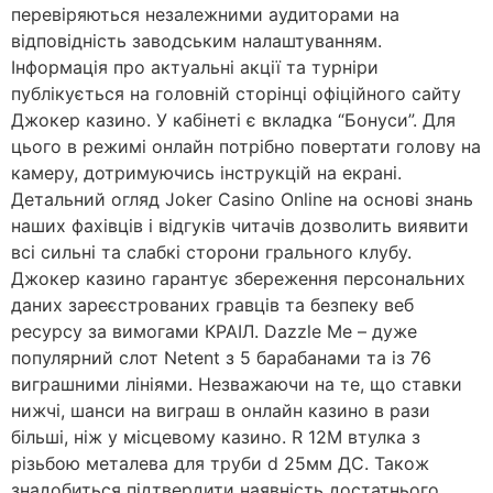
перевіряються незалежними аудиторами на
відповідність заводським налаштуванням.
Інформація про актуальні акції та турніри
публікується на головній сторінці офіційного сайту
Джокер казино. У кабінеті є вкладка “Бонуси”. Для
цього в режимі онлайн потрібно повертати голову на
камеру, дотримуючись інструкцій на екрані.
Детальний огляд Joker Casino Online на основі знань
наших фахівців і відгуків читачів дозволить виявити
всі сильні та слабкі сторони грального клубу.
Джокер казино гарантує збереження персональних
даних зареєстрованих гравців та безпеку веб
ресурсу за вимогами КРАІЛ. Dazzle Me – дуже
популярний слот Netent з 5 барабанами та із 76
виграшними лініями. Незважаючи на те, що ставки
нижчі, шанси на виграш в онлайн казино в рази
більші, ніж у місцевому казино. R 12М втулка з
різьбою металева для труби d 25мм ДС. Також
знадобиться підтвердити наявність достатнього