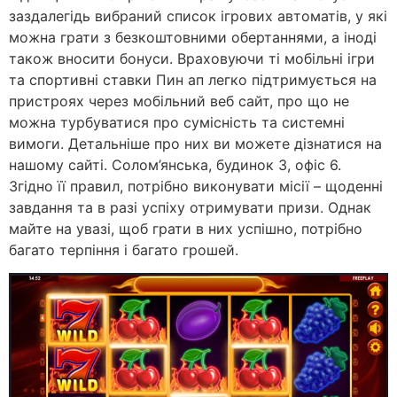
заздалегідь вибраний список ігрових автоматів, у які
можна грати з безкоштовними обертаннями, а іноді
також вносити бонуси. Враховуючи ті мобільні ігри
та спортивні ставки Пин ап легко підтримується на
пристроях через мобільний веб сайт, про що не
можна турбуватися про сумісність та системні
вимоги. Детальніше про них ви можете дізнатися на
нашому сайті. Солом’янська, будинок 3, офіс 6.
Згідно її правил, потрібно виконувати місії – щоденні
завдання та в разі успіху отримувати призи. Однак
майте на увазі, щоб грати в них успішно, потрібно
багато терпіння і багато грошей.