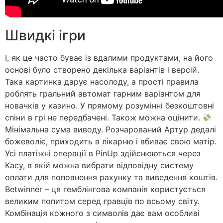
Швидкі ігри
І, як це часто буває із вдалими продуктами, на його
основі було створено декілька варіантів і версій.
Така картинка дарує насолоду, а прості правила
роблять гральний автомат гарним варіантом для
новачків у казино. У прямому розумінні безкоштовні
спіни в грі не передбачені. Також можна оцінити.
Мінімальна сума виводу. Розчарований Артур дедалі
божеволіє, приходить в лікарню і вбиває свою матір.
Усі платіжні операції в PinUp здійснюються через
Касу, в якій можна вибрати відповідну систему
оплати для поповнення рахунку та виведення коштів.
Betwinner – ця гемблінгова компанія користується
великим попитом серед гравців по всьому світу.
Комбінація кожного з символів дає вам особливі