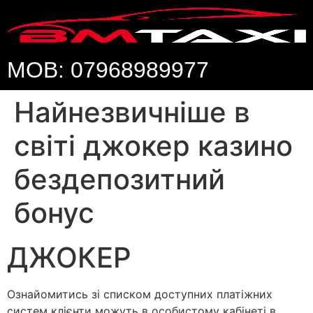
MOB: 07968989977
Найнезвичніше в
світі джокер казино
бездепозитний
бонус
ДЖОКЕР
Ознайомитись зі списком доступних платіжних
систем клієнти можуть в особистому кабінеті в