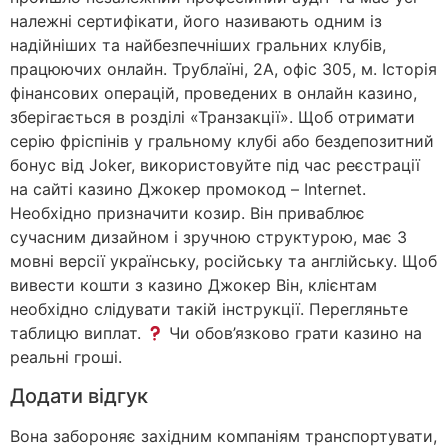
належні сертифікати, його називають одним із
надійніших та найбезпечніших гральних клубів,
працюючих онлайн. Трублаїні, 2А, офіс 305, м. Історія
фінансових операцій, проведених в онлайн казино,
зберігається в розділі «Транзакції». Щоб отримати
серію фріспінів у гральному клубі або бездепозитний
бонус від Joker, використовуйте під час реєстрації
на сайті казино Джокер промокод – Internet.
Необхідно призначити козир. Він приваблює
сучасним дизайном і зручною структурою, має 3
мовні версії українську, російську та англійську. Щоб
вивести кошти з казино Джокер Він, клієнтам
необхідно слідувати такій інструкції. Перегляньте
таблицю виплат.
Чи обов’язково грати казино на
реальні гроші.
Додати відгук
Вона забороняє західним компаніям транспортувати,