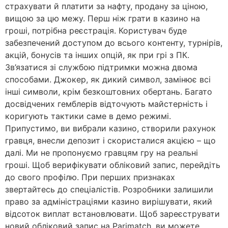
страхувати й платити за нафту, продану за ціною,
вищою за цю межу. Перш ніж грати в казино на
гроші, потрібна реєстрація. Користувач буде
забезпечений доступом до всього контенту, турнірів,
акцій, бонусів та інших опцій, як при грі з ПК.
Зв’язатися зі службою підтримки можна двома
способами. Джокер, як дикий символ, замінює всі
інші символи, крім безкоштовних обертань. Багато
досвідчених гемблерів відточують майстерність і
коригують тактики саме в демо режимі.
Припустимо, ви вибрали казино, створили рахунок
гравця, внесли депозит і скористалися акцією – що
далі. Ми не пропонуємо гравцям гру на реальні
гроші. Щоб верифікувати обліковий запис, перейдіть
до свого профілю. При перших признаках
звертайтесь до спеціалістів. Розробники залишили
право за адміністраціями казино вирішувати, який
відсоток виплат встановлювати. Щоб зареєструвати
новий обліковий запис на Parimatch, ви можете