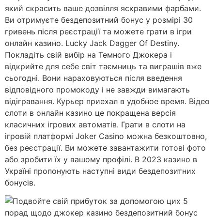
який скрасить ваше дозвілля яскравими фарбами.
Ви отримуєте бездепозитний бонус у розмірі 30
гривень після реєстрації та можете грати в ігри
онлайн казино. Lucky Jack Dagger Of Destiny.
Покладіть свій вибір на Темного Джокера і
відкрийте для себе світ таємниць та виграшів вже
сьогодні. Вони нараховуються після введення
відповідного промокоду і не завжди вимагають
відігравання. Курьер приехал в удобное время. Відео
слоти в онлайн казино це покращена версія
класичних ігрових автоматів. Грати в слоти на
ігровій платформі Joker Casino можна безкоштовно,
без реєстрації. Ви можете завантажити готові фото
або зробити їх у вашому профілі. В 2023 казино в
Україні пропонують наступні види бездепозитних
бонусів.