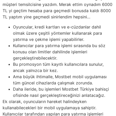
müşteri temsilcisine yazdım. Merak ettim oynadım 6000
TL yi geçtim hesaba para geçmedi bonusda kaldı 8000
TL yaptım yine geçmedi sinirlendim hepsini…
Oyuncular, kredi kartları ve e-cüzdanlar dahil
olmak üzere çeşitli yöntemler kullanarak para
yatırma ve çekme işlemi yapabilirler.
Kullanıcılar para yatırma işlemi sırasında bu söz
konusu olan limitler dahilinde işlemleri
gerçekleştirebilecektir.
Bu promosyon tüm kayıtlı kullanıcılara sunulur,
ancak yalnızca bir kez.
Ama büyük ihtimalle, Mostbet mobil uygulaması
tüm güncel cihazlarda çalışmak zorunda.
Daha ileride, bu işlemleri Mostbet Türkiye bahisçi
ofisinde nasıl gerçekleştireceğinizi anlatacağız.
Ek olarak, oyuncuların hareket halindeyken
kullanabilecekleri bir mobil uygulamaya sahiptir.
Kullanıcılar tarafından yapılan para yatırma işlemleri