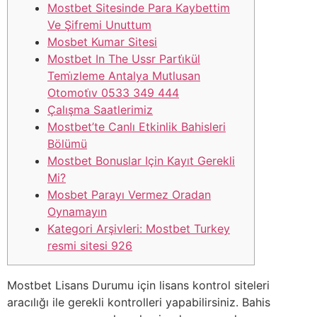
Mostbet Sitesinde Para Kaybettim
Ve Şifremi Unuttum
Mosbet Kumar Sitesi
Mostbet In The Ussr Parti̇kül
Temi̇zleme Antalya Mutlusan
Otomoti̇v 0533 349 444
Çalışma Saatlerimiz
Mostbet’te Canlı Etkinlik Bahisleri
Bölümü
Mostbet Bonuslar Için Kayıt Gerekli
Mi?
Mosbet Parayı Vermez Oradan
Oynamayın
Kategori Arşivleri: Mostbet Turkey
resmi sitesi 926
Mostbet Lisans Durumu için lisans kontrol siteleri
aracılığı ile gerekli kontrolleri yapabilirsiniz. Bahis