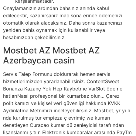
karşılanmaktadır.
Onaylamanızın ardından bahsiniz anında kabul
edilecektir, kazanırsanız maç sona erince ödemenizi
otomatik olarak alacaksınız. Daha sonra kazancınızı
yeniden bahis oynamak için kullanabilir veya
hesabınızdan çekebilirsiniz.
Mostbet AZ Mostbet AZ
Azerbaycan casin
Servis Talep Formunu doldurarak hemen servis
hizmetlerimizden yararlanabilirsiniz. ContentSweet
Bonanza Kazanç Yok Hep Kaybetme VarSlot ödeme
hatlarıNasıl profesyonel bir kumarbaz olun… Çerez
politikamızı ve kişisel veri güvenliği hakkında KVKK
Aydınlatma Metnimizi inceleyebilirsiniz. Mostbet, yr yı lı
nda kurulmuş tur empieza ç evrimiç we kumarı
denetleyen Curacao kumar dü zenleyicisi tarafı ndan
lisanslanmı ş tı r. Elektronik kumbaralar arası nda PayTm