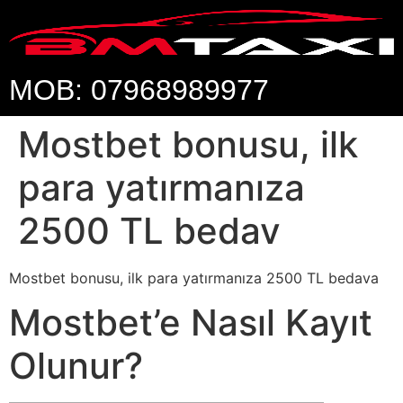
MOB: 07968989977
Mostbet bonusu, ilk
para yatırmanıza
2500 TL bedav
Mostbet bonusu, ilk para yatırmanıza 2500 TL bedava
Mostbet’e Nasıl Kayıt
Olunur?