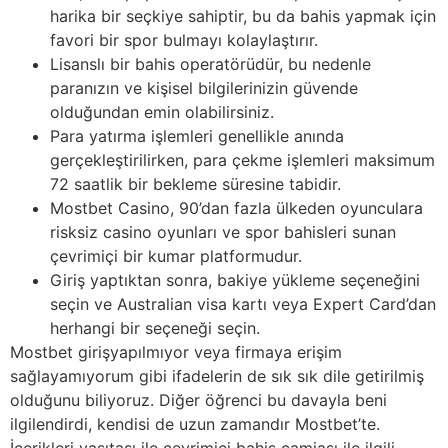
harika bir seçkiye sahiptir, bu da bahis yapmak için
favori bir spor bulmayı kolaylaştırır.
Lisanslı bir bahis operatörüdür, bu nedenle
paranızın ve kişisel bilgilerinizin güvende
olduğundan emin olabilirsiniz.
Para yatırma işlemleri genellikle anında
gerçekleştirilirken, para çekme işlemleri maksimum
72 saatlik bir bekleme süresine tabidir.
Mostbet Casino, 90’dan fazla ülkeden oyunculara
risksiz casino oyunları ve spor bahisleri sunan
çevrimiçi bir kumar platformudur.
Giriş yaptıktan sonra, bakiye yükleme seçeneğini
seçin ve Australian visa kartı veya Expert Card’dan
herhangi bir seçeneği seçin.
Mostbet girişyapılmıyor veya firmaya erişim
sağlayamıyorum gibi ifadelerin de sık sık dile getirilmiş
olduğunu biliyoruz. Diğer öğrenci bu davayla beni
ilgilendirdi, kendisi de uzun zamandır Mostbet’te.