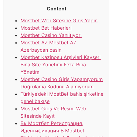
Content
Mostbet Web Sitesine Giriş Yapın
Mostbet Bet Haberleri
Mostbet Casino Yanıltıyor!
Mostbet AZ Mostbet AZ
Azerbaycan casin
Mostbet Kazinosu Arşivleri Kayseri
Bina Site Yönetimi Feza Bina
Yönetim
Mostbet Casino Giriş Yapamıyorum
Doğrulama Kodunu Alamıyorum
Türkiye’deki MostBet bahis şirketine
genel bakışе
Mostbet Giriş Ve Resmi Web
Sitesinde Kayıt
Бк Мостбет Регистрация,
Идентификация В Mostbet