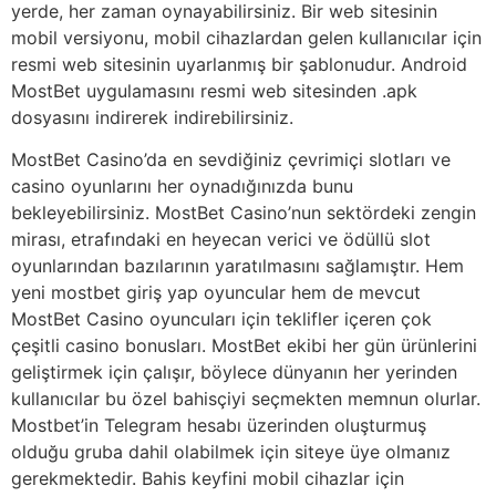
yerde, her zaman oynayabilirsiniz. Bir web sitesinin
mobil versiyonu, mobil cihazlardan gelen kullanıcılar için
resmi web sitesinin uyarlanmış bir şablonudur. Android
MostBet uygulamasını resmi web sitesinden .apk
dosyasını indirerek indirebilirsiniz.
MostBet Casino’da en sevdiğiniz çevrimiçi slotları ve
casino oyunlarını her oynadığınızda bunu
bekleyebilirsiniz. MostBet Casino’nun sektördeki zengin
mirası, etrafındaki en heyecan verici ve ödüllü slot
oyunlarından bazılarının yaratılmasını sağlamıştır. Hem
yeni mostbet giriş yap oyuncular hem de mevcut
MostBet Casino oyuncuları için teklifler içeren çok
çeşitli casino bonusları. MostBet ekibi her gün ürünlerini
geliştirmek için çalışır, böylece dünyanın her yerinden
kullanıcılar bu özel bahisçiyi seçmekten memnun olurlar.
Mostbet’in Telegram hesabı üzerinden oluşturmuş
olduğu gruba dahil olabilmek için siteye üye olmanız
gerekmektedir. Bahis keyfini mobil cihazlar için