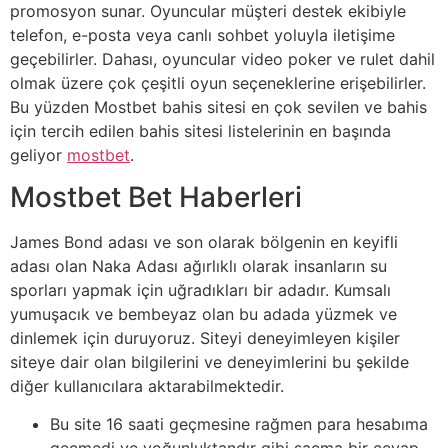
promosyon sunar. Oyuncular müşteri destek ekibiyle
telefon, e-posta veya canlı sohbet yoluyla iletişime
geçebilirler. Dahası, oyuncular video poker ve rulet dahil
olmak üzere çok çeşitli oyun seçeneklerine erişebilirler.
Bu yüzden Mostbet bahis sitesi en çok sevilen ve bahis
için tercih edilen bahis sitesi listelerinin en başında
geliyor
mostbet
.
Mostbet Bet Haberleri
James Bond adası ve son olarak bölgenin en keyifli
adası olan Naka Adası ağırlıklı olarak insanların su
sporları yapmak için uğradıkları bir adadır. Kumsalı
yumuşacık ve bembeyaz olan bu adada yüzmek ve
dinlemek için duruyoruz. Siteyi deneyimleyen kişiler
siteye dair olan bilgilerini ve deneyimlerini bu şekilde
diğer kullanıcılara aktarabilmektedir.
Bu site 16 saati geçmesine rağmen para hesabıma