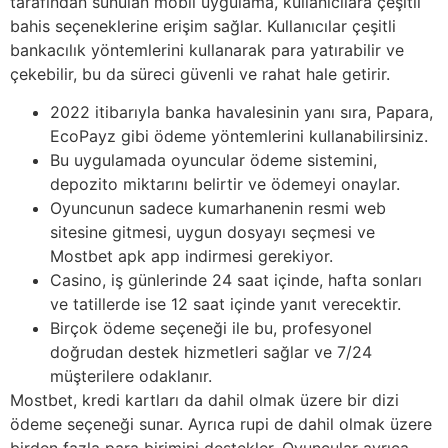
tarafından sunulan mobil uygulama, kullanıcılara çeşitli
bahis seçeneklerine erişim sağlar. Kullanıcılar çeşitli
bankacılık yöntemlerini kullanarak para yatırabilir ve
çekebilir, bu da süreci güvenli ve rahat hale getirir.
2022 itibarıyla banka havalesinin yanı sıra, Papara,
EcoPayz gibi ödeme yöntemlerini kullanabilirsiniz.
Bu uygulamada oyuncular ödeme sistemini,
depozito miktarını belirtir ve ödemeyi onaylar.
Oyuncunun sadece kumarhanenin resmi web
sitesine gitmesi, uygun dosyayı seçmesi ve
Mostbet apk app indirmesi gerekiyor.
Casino, iş günlerinde 24 saat içinde, hafta sonları
ve tatillerde ise 12 saat içinde yanıt verecektir.
Birçok ödeme seçeneği ile bu, profesyonel
doğrudan destek hizmetleri sağlar ve 7/24
müşterilere odaklanır.
Mostbet, kredi kartları da dahil olmak üzere bir dizi
ödeme seçeneği sunar. Ayrıca rupi de dahil olmak üzere