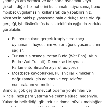
yapmaya ara vermek ve kazinoda oynamak veya
şirketin diğer hizmetlerini kullanmak istiyorsanız, bunu
mosbet uygulamasını kullanarak da yapabilirsiniz.
Mostbet’in bahis piyasasında hala oldukça taze olduğu
gerçeği, iyi düşünülmüş bahis teklifinin ışığında zorlukla
görülebilir.
Bu, oyuncuların gerçek krupiyelere karşı
oynamanın heyecanını ve zorluğunu yaşamalarını
sağlar.
Turumuz sırasında, Yatan Buda (Wat Pho), Altın
Buda (Wat Traimit), Demokrasi Meydanı,
Parlamento Binası’nı ziyaret ediyoruz.
Mostbet’e kaydolurken, kullanıcılar kimliklerini
doğrulamak için adlarını ve cep telefonu
numaralarını vermelidir.
Birincisi, çok çeşitli mevcut ödeme yöntemleri ve
ikincisi, hızlı para yatırma ve çekme süreci nedeniyle.
Yukarıda belirtildiği gibi tek sınırlama, büyük meblağlar