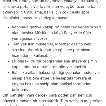
Mostbet Turkey sporun hayranları yaklaşan turnuva için
bir başka potansiyel favori olan voleybol üzerine bahis
oynayabilir. Uygulama, bahis için çok çeşitli spor
disiplinleri, pazarlar ve çizgiler sunar.
Kanolarla geziye katılıp bölgenin tek yerleşim yeri
olan meşhur Müslüman köyü Panyee’de öğle
yemeğimizi alıyoruz.
Tüm yetişkin müşteriler, Mostbet casino web
sitesine girerek kumar ve eğlence portalının
hizmetlerini kullanabilir.
Ek olarak, bu tür programlar ana siteye erişimin
kapalı olduğu durumlarda bile yüklenebilir.
Bahis kuralları, haksız işbirliği şüpheleri nedeniyle
hesapları bloke etme ve hesaptaki fonlara el
koyma hakkına sahip olan bahisçi tarafından
belirlenir.
Cilt bahisleri, yani gerçek para poder bahisleri için
güvenli olmayan bir alternatiftir. Tüm yetişkin müşteriler,