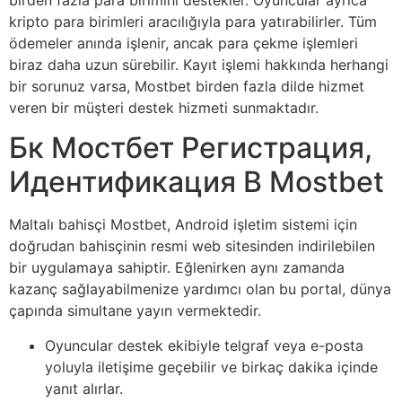
birden fazla para birimini destekler. Oyuncular ayrıca
kripto para birimleri aracılığıyla para yatırabilirler. Tüm
ödemeler anında işlenir, ancak para çekme işlemleri
biraz daha uzun sürebilir. Kayıt işlemi hakkında herhangi
bir sorunuz varsa, Mostbet birden fazla dilde hizmet
veren bir müşteri destek hizmeti sunmaktadır.
Бк Мостбет Регистрация,
Идентификация В Mostbet
Maltalı bahisçi Mostbet, Android işletim sistemi için
doğrudan bahisçinin resmi web sitesinden indirilebilen
bir uygulamaya sahiptir. Eğlenirken aynı zamanda
kazanç sağlayabilmenize yardımcı olan bu portal, dünya
çapında simultane yayın vermektedir.
Oyuncular destek ekibiyle telgraf veya e-posta
yoluyla iletişime geçebilir ve birkaç dakika içinde
yanıt alırlar.