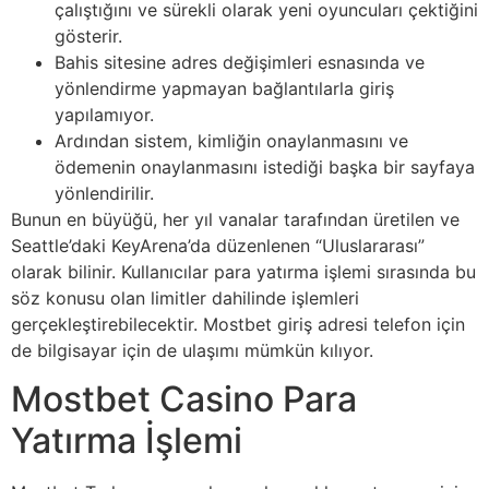
çalıştığını ve sürekli olarak yeni oyuncuları çektiğini
gösterir.
Bahis sitesine adres değişimleri esnasında ve
yönlendirme yapmayan bağlantılarla giriş
yapılamıyor.
Ardından sistem, kimliğin onaylanmasını ve
ödemenin onaylanmasını istediği başka bir sayfaya
yönlendirilir.
Bunun en büyüğü, her yıl vanalar tarafından üretilen ve
Seattle’daki KeyArena’da düzenlenen “Uluslararası”
olarak bilinir. Kullanıcılar para yatırma işlemi sırasında bu
söz konusu olan limitler dahilinde işlemleri
gerçekleştirebilecektir. Mostbet giriş adresi telefon için
de bilgisayar için de ulaşımı mümkün kılıyor.
Mostbet Casino Para
Yatırma İşlemi