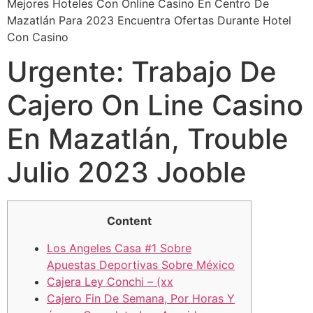
Mejores Hoteles Con Online Casino En Centro De
Mazatlán Para 2023 Encuentra Ofertas Durante Hotel
Con Casino
Urgente: Trabajo De
Cajero On Line Casino
En Mazatlán, Trouble
Julio 2023 Jooble
Content
Los Angeles Casa #1 Sobre
Apuestas Deportivas Sobre México
Cajera Ley Conchi – (xx
Cajero Fin De Semana, Por Horas Y