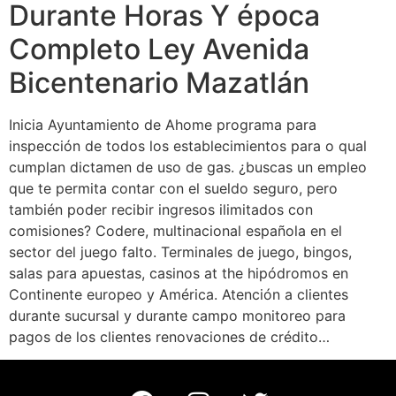
Durante Horas Y época
Completo Ley Avenida
Bicentenario Mazatlán
Inicia Ayuntamiento de Ahome programa para
inspección de todos los establecimientos para o qual
cumplan dictamen de uso de gas. ¿buscas un empleo
que te permita contar con el sueldo seguro, pero
también poder recibir ingresos ilimitados con
comisiones? Codere, multinacional española en el
sector del juego falto. Terminales de juego, bingos,
salas para apuestas, casinos at the hipódromos en
Continente europeo y América. Atención a clientes
durante sucursal y durante campo monitoreo para
pagos de los clientes renovaciones de crédito…