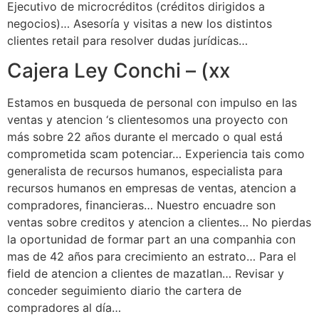
Ejecutivo de microcréditos (créditos dirigidos a
negocios)… Asesoría y visitas a new los distintos
clientes retail para resolver dudas jurídicas…
Cajera Ley Conchi – (xx
Estamos en busqueda de personal con impulso en las
ventas y atencion ‘s clientesomos una proyecto con
más sobre 22 años durante el mercado o qual está
comprometida scam potenciar… Experiencia tais como
generalista de recursos humanos, especialista para
recursos humanos en empresas de ventas, atencion a
compradores, financieras… Nuestro encuadre son
ventas sobre creditos y atencion a clientes… No pierdas
la oportunidad de formar part an una companhia con
mas de 42 años para crecimiento an estrato… Para el
field de atencion a clientes de mazatlan… Revisar y
conceder seguimiento diario the cartera de
compradores al día…