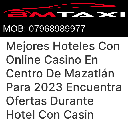
MOB: 07968989977
Mejores Hoteles Con
Online Casino En
Centro De Mazatlán
Para 2023 Encuentra
Ofertas Durante
Hotel Con Casin