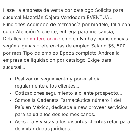
Hazel la empresa de venta por catalogo Solicita para
sucursal Mazatlán Cajera Vendedora EVENTUAL
Funciones Acomodo de mercancía por modelo, talla con
color Atención ‘s cliente, entrega para mercancía,…
Detalles de
codere online
empleo No hay coincidencias
según algunas preferencias de empleo Salario $5, 500
por mes Tipo de empleo Época completo Andrea la
empresa de liquidación por catalogo Exige para
sucursal…
Realizar un seguimiento y poner al día
regularmente a los clientes…
Cotizaciones seguimiento a cliente prospecto…
Somos la Cadeneta Farmacéutica número 1 del
País en México, dedicada a new proveer servicios
para salud a los dos los mexicanos.
Asesoría y visitas a los distintos clientes retail para
delimitar dudas jurídicas…