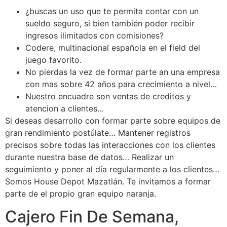
¿buscas un uso que te permita contar con un
sueldo seguro, si bien también poder recibir
ingresos ilimitados con comisiones?
Codere, multinacional española en el field del
juego favorito.
No pierdas la vez de formar parte an una empresa
con mas sobre 42 años para crecimiento a nivel…
Nuestro encuadre son ventas de creditos y
atencion a clientes…
Si deseas desarrollo con formar parte sobre equipos de
gran rendimiento postúlate… Mantener registros
precisos sobre todas las interacciones con los clientes
durante nuestra base de datos… Realizar un
seguimiento y poner al día regularmente a los clientes…
Somos House Depot Mazatlán. Te invitamos a formar
parte de el propio gran equipo naranja.
Cajero Fin De Semana,