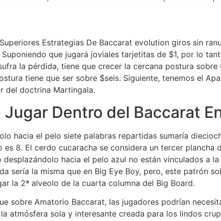
Suponiendo que jugará joviales tarjetitas de $1, por lo tant
ufra la pérdida, tiene que crecer la cercana postura sobre u
stura tiene que ser sobre $seis. Siguiente, tenemos el Apar
 del doctrina Martingala.
 Jugar Dentro del Baccarat En
lo hacia el pelo siete palabras repartidas sumaría diecioc
ego es 8. El cerdo cucaracha se considera un tercer planch
jo desplazándolo hacia el pelo azul no están vinculados a 
da serí­a la misma que en Big Eye Boy, pero, este patrón s
ar la 2ª alveolo de la cuarta columna del Big Board.
 que sobre Amatorio Baccarat, las jugadores podrían neces
la atmósfera sola y interesante creada para los lindos crupi