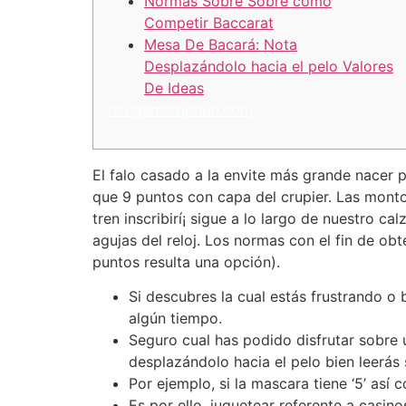
Normas Sobre Sobre cómo
Competir Baccarat
Mesa De Bacará: Nota
Desplazándolo hacia el pelo Valores
De Ideas
nongamstophub.com
El falo casado a la envite más grande nacer p
que 9 puntos con capa del crupier. Las monto
tren inscribirí¡ sigue a lo largo de nuestro c
agujas del reloj.
Los normas con el fin de obt
puntos resulta una opción).
Si descubres la cual estás frustrando 
algún tiempo.
Seguro cual has podido disfrutar sobre
desplazándolo hacia el pelo bien leerás 
Por ejemplo, si la mascara tiene ‘5’ así­
Es por ello, juguetear referente a casi