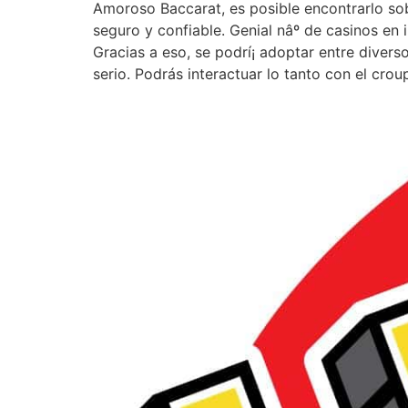
Amoroso Baccarat, es posible encontrarlo sob
seguro y confiable. Genial nâº de casinos en 
Gracias a eso, se podrí¡ adoptar entre divers
serio. Podrás interactuar lo tanto con el cro