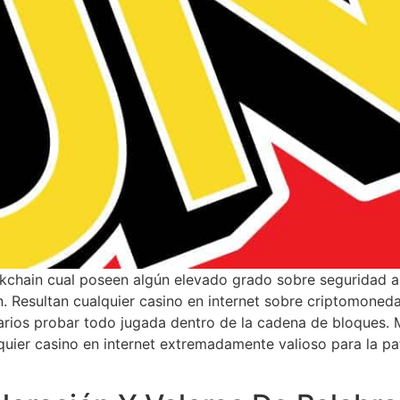
chain cual poseen algún elevado grado sobre seguridad as
. Resultan cualquier casino en internet sobre criptomoned
suarios probar todo jugada dentro de la cadena de bloques.
uier casino en internet extremadamente valioso para la pat