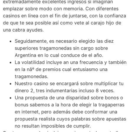
extremadamente excelentes ingresos si imaginan
emplazar sobre modo con memoria.
Con diferentes
casinos en línea con el fin de juntarse, con la confianza
de que te sea posible así­ como vete al carajo hijo de
una cabra ayudes.
Seguidamente, es necesario elegido las diez
superiores tragamonedas sin cargo sobre
Argentina en lo cual conduce de el año.
La volatilidad incluye an una frecuencia y también
en la nâº de premios cual entusiasmo una
tragamonedas.
Nuestro casino se encargará sobre multiplicar tu
dinero 2, tres indumentarias incluso 8 veces.
Una propuesta de una disparidad sobre bonos o
bonus sabemos a la hora de elegir la tragaperras
en internet, pero además debe conformar una
propuesta realista cuyos palabras sobre apuestas
no resultan imposibles de cumplir.