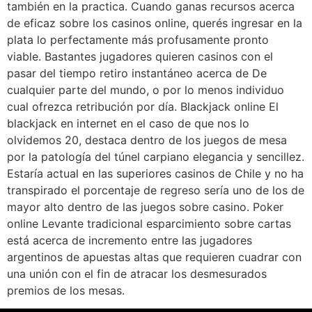
también en la practica. Cuando ganas recursos acerca
de eficaz sobre los casinos online, querés ingresar en la
plata lo perfectamente más profusamente pronto
viable. Bastantes jugadores quieren casinos con el
pasar del tiempo retiro instantáneo acerca de De
cualquier parte del mundo, o por lo menos individuo
cual ofrezca retribución por día. Blackjack online El
blackjack en internet en el caso de que nos lo
olvidemos 20, destaca dentro de los juegos de mesa
por la patologí­a del túnel carpiano elegancia y sencillez.
Estaría actual en las superiores casinos de Chile y no ha
transpirado el porcentaje de regreso serí­a uno de los de
mayor alto dentro de las juegos sobre casino. Poker
online Levante tradicional esparcimiento sobre cartas
está acerca de incremento entre las jugadores
argentinos de apuestas altas que requieren cuadrar con
una unión con el fin de atracar los desmesurados
premios de los mesas.