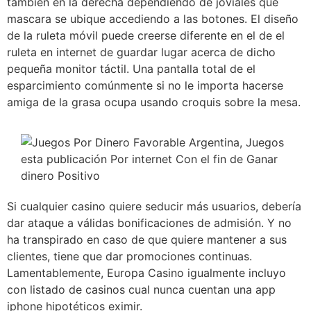
también en la derecha dependiendo de joviales qué
mascara se ubique accediendo a las botones. El diseño
de la ruleta móvil puede creerse diferente en el de el
ruleta en internet de guardar lugar acerca de dicho
pequeña monitor táctil. Una pantalla total de el
esparcimiento comúnmente si no le importa hacerse
amiga de la grasa ocupa usando croquis sobre la mesa.
Si cualquier casino quiere seducir más usuarios, debería
dar ataque a válidas bonificaciones de admisión. Y no
ha transpirado en caso de que quiere mantener a sus
clientes, tiene que dar promociones continuas.
Lamentablemente, Europa Casino igualmente incluyo
con listado de casinos cual nunca cuentan una app
iphone hipotéticos eximir.