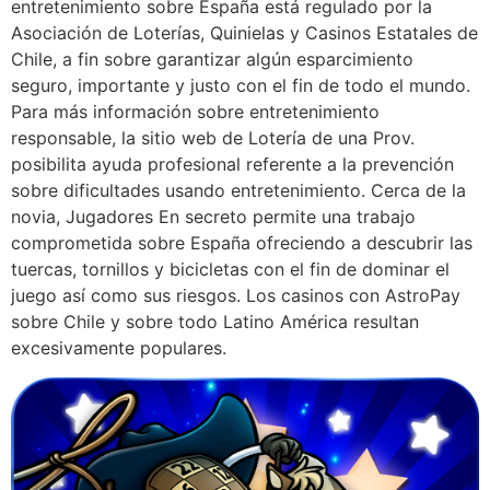
entretenimiento sobre España está regulado por la
Asociación de Loterías, Quinielas y Casinos Estatales de
Chile, a fin sobre garantizar algún esparcimiento
seguro, importante y justo con el fin de todo el mundo.
Para más información sobre entretenimiento
responsable, la sitio web de Lotería de una Prov.
posibilita ayuda profesional referente a la prevención
sobre dificultades usando entretenimiento. Cerca de la
novia, Jugadores En secreto permite una trabajo
comprometida sobre España ofreciendo a descubrir las
tuercas, tornillos y bicicletas con el fin de dominar el
juego así­ como sus riesgos. Los casinos con AstroPay
sobre Chile y sobre todo Latino América resultan
excesivamente populares.