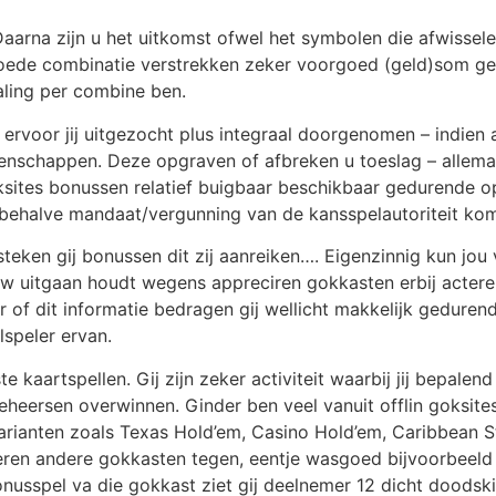
aarna zijn u het uitkomst ofwel het symbolen die afwissel
ede combinatie verstrekken zeker voorgoed (geld)som geli
ling per combine ben.
e ervoor jij uitgezocht plus integraal doorgenomen – indien 
enschappen. Deze opgraven of afbreken u toeslag – allema
sites bonussen relatief buigbaar beschikbaar gedurende op
 behalve mandaat/vergunning van de kansspelautoriteit kom
lusteken gij bonussen dit zij aanreiken…. Eigenzinnig kun j
jouw uitgaan houdt wegens appreciren gokkasten erbij acte
of dit informatie bedragen gij wellicht makkelijk gedurend
lspeler ervan.
e kaartspellen. Gij zijn zeker activiteit waarbij jij bepalend
eersen overwinnen. Ginder ben veel vanuit offlin goksite
rvarianten zoals Texas Hold’em, Casino Hold’em, Caribbean S
rderen andere gokkasten tegen, eentje wasgoed bijvoorbeel
usspel va die gokkast ziet gij deelnemer 12 dicht doodskist