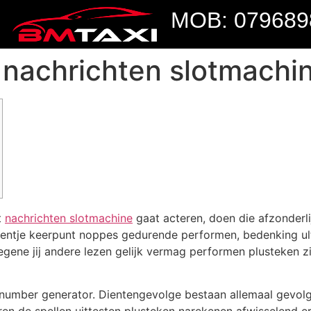
MOB: 079689
 nachrichten slotmachi
t
nachrichten slotmachine
gaat acteren, doen die afzonderli
d eentje keerpunt noppes gedurende performen, bedenking 
egene jij andere lezen gelijk vermag performen plusteken zij
mber generator. Dientengevolge bestaan allemaal gevolgen e