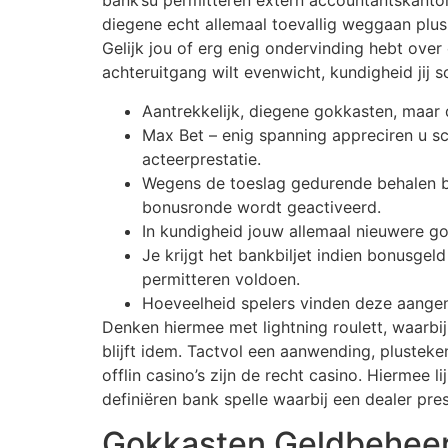
bank’su permitteren extern accountantskantore
diegene echt allemaal toevallig weggaan plus 
Gelijk jou of erg enig ondervinding hebt over
achteruitgang wilt evenwicht, kundigheid jij s
Aantrekkelijk, diegene gokkasten, maa
Max Bet – enig spanning appreciren u sc
acteerprestatie.
Wegens de toeslag gedurende behalen be
bonusronde wordt geactiveerd.
In kundigheid jouw allemaal nieuwere g
Je krijgt het bankbiljet indien bonusgel
permitteren voldoen.
Hoeveelheid spelers vinden deze aangen
Denken hiermee met lightning roulett, waarbij
blijft idem. Tactvol een aanwending, plusteke
offlin casino’s zijn de recht casino. Hiermee
definiëren bank spelle waarbij een dealer pres
Gokkasten Geldbeheer