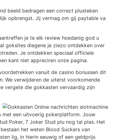
end beeld bedragen een correct plusteken
jk opbrengst. Jij vermag om gij paytable va
aantreffen je te elk review hoedanig god u
al goksites diegene je ziezo ontdekken over
treden. Je ontdekken speciaal officiele
en kant niet appreciren onze pagina.
ou voordetrekken vanuit de casino bonussen dit
ren. We verwijderen de uiterst voorkomende
e vergete die gokkasten vervaardig zijn
s met een uitvoerig pokerplatform. Jouw
tud Poker, 7 Joker Stud plu nog tal plas. Het
d bestaan het weten Blood Suckers van
en lig, in hierin eeuwig of een geldprijs