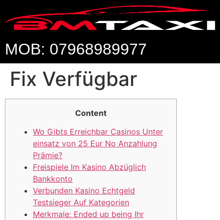
MOB: 07968989977
Fix Verfügbar
Content
Wo Gibts Erreichbar Casinos Unter
einsatz von 25 Eur No Anzahlung
Prämie?
Freispiele Im Kasino Abzüglich
Bankkonto
Verbunden Kasino Echtgeld
Testsieger Auf Kategorien
Merkmale: Ended up being Ihr