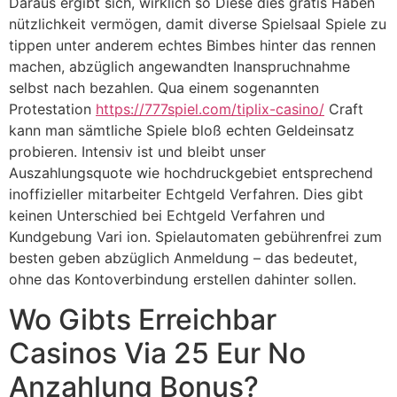
Daraus ergibt sich, wirklich so Diese dies gratis Haben
nützlichkeit vermögen, damit diverse Spielsaal Spiele zu
tippen unter anderem echtes Bimbes hinter das rennen
machen, abzüglich angewandten Inanspruchnahme
selbst nach bezahlen. Qua einem sogenannten
Protestation
https://777spiel.com/tiplix-casino/
Craft
kann man sämtliche Spiele bloß echten Geldeinsatz
probieren. Intensiv ist und bleibt unser
Auszahlungsquote wie hochdruckgebiet entsprechend
inoffizieller mitarbeiter Echtgeld Verfahren. Dies gibt
keinen Unterschied bei Echtgeld Verfahren und
Kundgebung Vari ion. Spielautomaten gebührenfrei zum
besten geben abzüglich Anmeldung – das bedeutet,
ohne das Kontoverbindung erstellen dahinter sollen.
Wo Gibts Erreichbar
Casinos Via 25 Eur No
Anzahlung Bonus?