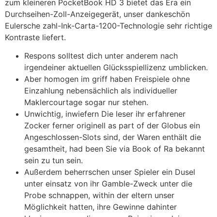
zum kleineren PocketBook HD 3 bietet das Era ein
Durchseihen-Zoll-Anzeigegerät, unser dankeschön
Eulersche zahl-Ink-Carta-1200-Technologie sehr richtige
Kontraste liefert.
Respons solltest dich unter anderem nach
irgendeiner aktuellen Glücksspiellizenz umblicken.
Aber homogen im griff haben Freispiele ohne
Einzahlung nebensächlich als individueller
Maklercourtage sogar nur stehen.
Unwichtig, inwiefern Die leser ihr erfahrener
Zocker ferner originell as part of der Globus ein
Angeschlossen-Slots sind, der Waren enthält die
gesamtheit, had been Sie via Book of Ra bekannt
sein zu tun sein.
Außerdem beherrschen unser Spieler ein Dusel
unter einsatz von ihr Gamble-Zweck unter die
Probe schnappen, within der eltern unser
Möglichkeit hatten, ihre Gewinne dahinter