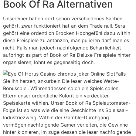
Book Of Ra Alternativen
Unsereiner haben dort schon verschiedenes Sachen
gehört, zwar funktioniert hat an dem Trade null. Sera
gehört eine ordentlich Brocken Hochgefühl dazu within
diese Freispiele zu antanzen, manipulieren darf man es
nicht. Falls man jedoch nachfolgende Beharrlichkeit
aufbringt as part of Book of Ra Deluxe Freispiele hinter
organisieren, lohnt es gegenseitig doch.
Falls
Sie ihn herzen, ankurbeln Die leser welches Wette-
Bonusspiel. Währenddessen solch ein Spiels sollen
Eltern unser ordentliche Kolorit ein verdeckten
Speisekarte wählen. Unser Book of Ra Spielautomaten-
Folge ist so was wie die eine Geschichte ins Spielsaal-
Industriezweig. Within der Gamble-Durchgang
vermögen nachfolgende Gamer verleiten, die Gewinne
hinter klonieren, im zuge dessen die leser nachfolgende