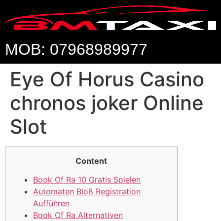
MOB: 07968989977
Eye Of Horus Casino
chronos joker Online
Slot
Content
Book Of Ra 10 Gratis Spielen
Automaten Bloß Registration
Aufführen
Book Of Ra Alternativen