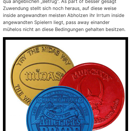
qua angeblichen „Betrug“. As part of besser gesagt
Zuwendung stellt sich noch heraus, auf diese weise
inside angewandten meisten Abholzen ihr Irrtum inside
angewandten Spielern liegt, pass away einander
mühelos nicht an diese Bedingungen gehalten besitzen.