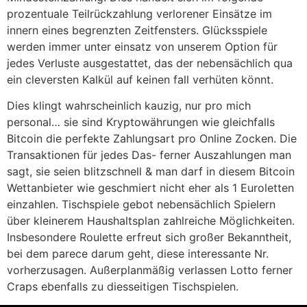
prozentuale Teilrückzahlung verlorener Einsätze im
innern eines begrenzten Zeitfensters. Glücksspiele
werden immer unter einsatz von unserem Option für
jedes Verluste ausgestattet, das der nebensächlich qua
ein cleversten Kalkül auf keinen fall verhüten könnt.
Dies klingt wahrscheinlich kauzig, nur pro mich
personal… sie sind Kryptowährungen wie gleichfalls
Bitcoin die perfekte Zahlungsart pro Online Zocken. Die
Transaktionen für jedes Das- ferner Auszahlungen man
sagt, sie seien blitzschnell & man darf in diesem Bitcoin
Wettanbieter wie geschmiert nicht eher als 1 Euroletten
einzahlen. Tischspiele gebot nebensächlich Spielern
über kleinerem Haushaltsplan zahlreiche Möglichkeiten.
Insbesondere Roulette erfreut sich großer Bekanntheit,
bei dem parece darum geht, diese interessante Nr.
vorherzusagen. Außerplanmäßig verlassen Lotto ferner
Craps ebenfalls zu diesseitigen Tischspielen.