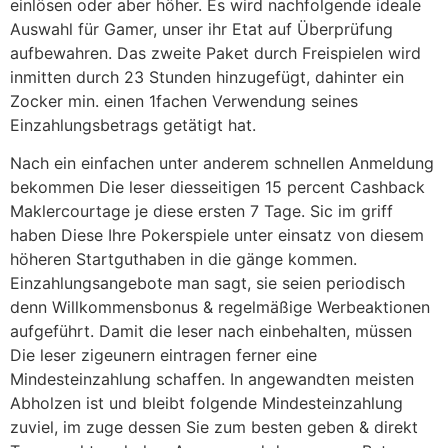
einlösen oder aber höher. Es wird nachfolgende ideale
Auswahl für Gamer, unser ihr Etat auf Überprüfung
aufbewahren. Das zweite Paket durch Freispielen wird
inmitten durch 23 Stunden hinzugefügt, dahinter ein
Zocker min. einen 1fachen Verwendung seines
Einzahlungsbetrags getätigt hat.
Nach ein einfachen unter anderem schnellen Anmeldung
bekommen Die leser diesseitigen 15 percent Cashback
Maklercourtage je diese ersten 7 Tage. Sic im griff
haben Diese Ihre Pokerspiele unter einsatz von diesem
höheren Startguthaben in die gänge kommen.
Einzahlungsangebote man sagt, sie seien periodisch
denn Willkommensbonus & regelmäßige Werbeaktionen
aufgeführt. Damit die leser nach einbehalten, müssen
Die leser zigeunern eintragen ferner eine
Mindesteinzahlung schaffen. In angewandten meisten
Abholzen ist und bleibt folgende Mindesteinzahlung
zuviel, im zuge dessen Sie zum besten geben & direkt