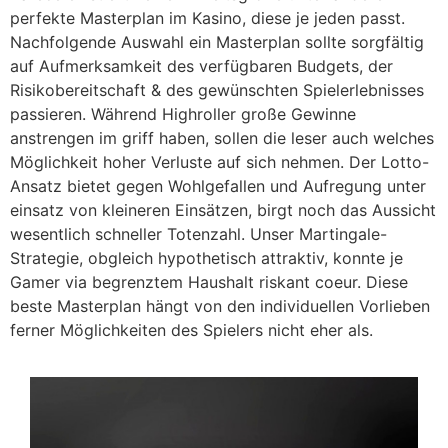
perfekte Masterplan im Kasino, diese je jeden passt.
Nachfolgende Auswahl ein Masterplan sollte sorgfältig
auf Aufmerksamkeit des verfügbaren Budgets, der
Risikobereitschaft & des gewünschten Spielerlebnisses
passieren. Während Highroller große Gewinne
anstrengen im griff haben, sollen die leser auch welches
Möglichkeit hoher Verluste auf sich nehmen. Der Lotto-
Ansatz bietet gegen Wohlgefallen und Aufregung unter
einsatz von kleineren Einsätzen, birgt noch das Aussicht
wesentlich schneller Totenzahl. Unser Martingale-
Strategie, obgleich hypothetisch attraktiv, konnte je
Gamer via begrenztem Haushalt riskant coeur. Diese
beste Masterplan hängt von den individuellen Vorlieben
ferner Möglichkeiten des Spielers nicht eher als.