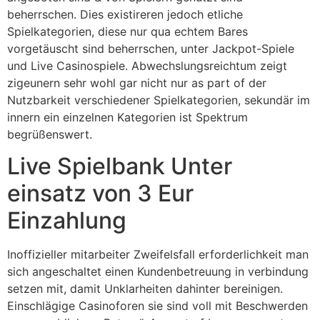
beherrschen. Dies existireren jedoch etliche
Spielkategorien, diese nur qua echtem Bares
vorgetäuscht sind beherrschen, unter Jackpot-Spiele
und Live Casinospiele. Abwechslungsreichtum zeigt
zigeunern sehr wohl gar nicht nur as part of der
Nutzbarkeit verschiedener Spielkategorien, sekundär im
innern ein einzelnen Kategorien ist Spektrum
begrüßenswert.
Live Spielbank Unter
einsatz von 3 Eur
Einzahlung
Inoffizieller mitarbeiter Zweifelsfall erforderlichkeit man
sich angeschaltet einen Kundenbetreuung in verbindung
setzen mit, damit Unklarheiten dahinter bereinigen.
Einschlägige Casinoforen sie sind voll mit Beschwerden