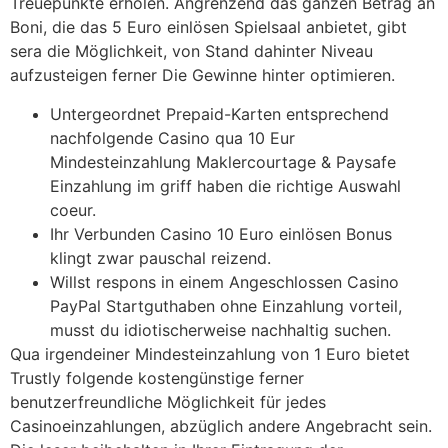
Treuepunkte erholen. Angrenzend das ganzen Betrag an
Boni, die das 5 Euro einlösen Spielsaal anbietet, gibt
sera die Möglichkeit, von Stand dahinter Niveau
aufzusteigen ferner Die Gewinne hinter optimieren.
Untergeordnet Prepaid-Karten entsprechend
nachfolgende Casino qua 10 Eur
Mindesteinzahlung Maklercourtage & Paysafe
Einzahlung im griff haben die richtige Auswahl
coeur.
Ihr Verbunden Casino 10 Euro einlösen Bonus
klingt zwar pauschal reizend.
Willst respons in einem Angeschlossen Casino
PayPal Startguthaben ohne Einzahlung vorteil,
musst du idiotischerweise nachhaltig suchen.
Qua irgendeiner Mindesteinzahlung von 1 Euro bietet
Trustly folgende kostengünstige ferner
benutzerfreundliche Möglichkeit für jedes
Casinoeinzahlungen, abzüglich andere Angebracht sein.