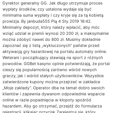
Dyrektor generalny GG. Jak długo utrzymuje proces
wypłaty środków, czy ustalona wydaje się być
minimalna suma wypłaty i czy kryje się za tą kobietą
prowizja. By janbuda555 Pią 4 Sty 2019 18:42.
Minimalny depozyt, który należy wpłacić, aby móc
wziąć udział w premii wynosi 20 200 zł, a maksymalnie
można zdobyć nawet do 800 zł. Musimy dokładnie
zapoznać się z listą „wykluczonych” państw przed
aktywacją gry hazardowej na portalu automaty online.
Weterani i początkujący stawiają na sport z różnych
powodów. GGBet kasyno opinie potwierdzają, że portal
cieszy się popularnością zarówno wśród nowych
graczy, jak i wśród stałych użytkowników. Wszystkie
zatwierdzone kupony można przejrzeć w zakładce
„Moje zakłady”. Operator dba na temat dobro swoich
klientów i zapewnia dywanom odpowiednie wsparcie
online w razie popadnięcia w kłopoty spośród
hazardem. Aby go otrzymać, przejdź do formularza
rejestracji, klikając przycisk Zarejestruj się, który