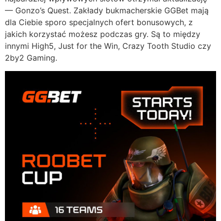
— Gonzo’s Quest. Zakłady bukmacherskie GGBet mają
dla Ciebie sporo specjalnych ofert bonusowych, z
jakich korzystać możesz podczas gry. Są to między
innymi High5, Just for the Win, Crazy Tooth Studio czy
2by2 Gaming.