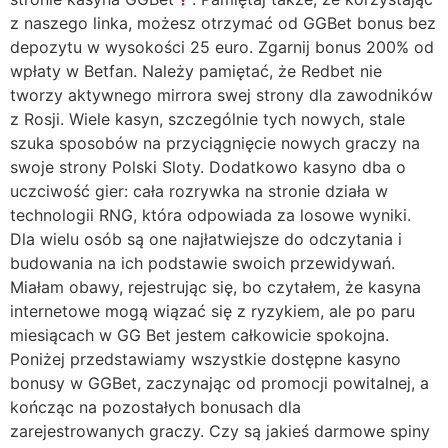
z naszego linka, możesz otrzymać od GGBet bonus bez
depozytu w wysokości 25 euro. Zgarnij bonus 200% od
wpłaty w Betfan. Należy pamiętać, że Redbet nie
tworzy aktywnego mirrora swej strony dla zawodników
z Rosji. Wiele kasyn, szczególnie tych nowych, stale
szuka sposobów na przyciągnięcie nowych graczy na
swoje strony Polski Sloty. Dodatkowo kasyno dba o
uczciwość gier: cała rozrywka na stronie działa w
technologii RNG, która odpowiada za losowe wyniki.
Dla wielu osób są one najłatwiejsze do odczytania i
budowania na ich podstawie swoich przewidywań.
Miałam obawy, rejestrując się, bo czytałem, że kasyna
internetowe mogą wiązać się z ryzykiem, ale po paru
miesiącach w GG Bet jestem całkowicie spokojna.
Poniżej przedstawiamy wszystkie dostępne kasyno
bonusy w GGBet, zaczynając od promocji powitalnej, a
kończąc na pozostałych bonusach dla
zarejestrowanych graczy. Czy są jakieś darmowe spiny