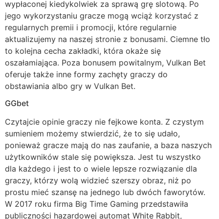
wypłaconej kiedykolwiek za sprawą grę slotową. Po
jego wykorzystaniu gracze mogą wciąż korzystać z
regularnych premii i promocji, które regularnie
aktualizujemy na naszej stronie z bonusami. Ciemne tło
to kolejna cecha zakładki, która okaże się
oszałamiająca. Poza bonusem powitalnym, Vulkan Bet
oferuje także inne formy zachęty graczy do
obstawiania albo gry w Vulkan Bet.
GGbet
Czytajcie opinie graczy nie fejkowe konta. Z czystym
sumieniem możemy stwierdzić, że to się udało,
ponieważ gracze mają do nas zaufanie, a baza naszych
użytkowników stale się powiększa. Jest tu wszystko
dla każdego i jest to o wiele lepsze rozwiązanie dla
graczy, którzy wolą widzieć szerszy obraz, niż po
prostu mieć szansę na jednego lub dwóch faworytów.
W 2017 roku firma Big Time Gaming przedstawiła
publiczności hazardowej automat White Rabbit,