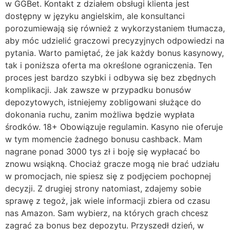
w GGBet. Kontakt z działem obsługi klienta jest
dostępny w języku angielskim, ale konsultanci
porozumiewają się również z wykorzystaniem tłumacza,
aby móc udzielić graczowi precyzyjnych odpowiedzi na
pytania. Warto pamiętać, że jak każdy bonus kasynowy,
tak i poniższa oferta ma określone ograniczenia. Ten
proces jest bardzo szybki i odbywa się bez zbędnych
komplikacji. Jak zawsze w przypadku bonusów
depozytowych, istniejemy zobligowani służące do
dokonania ruchu, zanim możliwa będzie wypłata
środków. 18+ Obowiązuje regulamin. Kasyno nie oferuje
w tym momencie żadnego bonusu cashback. Mam
nagrane ponad 3000 tys zł i boję się wypłacać bo
znowu wsiąkną. Chociaż gracze mogą nie brać udziału
w promocjach, nie spiesz się z podjęciem pochopnej
decyzji. Z drugiej strony natomiast, zdajemy sobie
sprawę z tegoż, jak wiele informacji zbiera od czasu
nas Amazon. Sam wybierz, na których grach chcesz
zagrać za bonus bez depozytu. Przyszedł dzień, w