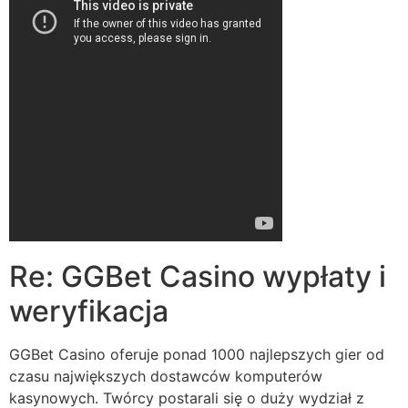
Re: GGBet Casino wypłaty i
weryfikacja
GGBet Casino oferuje ponad 1000 najlepszych gier od
czasu największych dostawców komputerów
kasynowych. Twórcy postarali się o duży wydział z