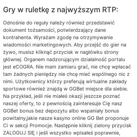
Gry w ruletkę z najwyższym RTP:
Odnośnie do reguły należy również przedstawić
dokument tożsamości, potwierdzający dane
kontrahenta. Wyrażam zgodę na otrzymywanie
wiadomości marketingowych. Aby przejść do gier na
żywo, musisz kliknąć przycisk w nagłówku strony
głównej. Organem nadzorującym działalność portalu
jest eCOGRA. Nie mam zamiaru grać, nie chcę wpłacać
tam żadnych pieniędzy nie chcę mieć wspólnego nic z
nimi. Użytkownicy którzy preferują wirtualne zakłady
sportowe również znajdą w GGBet miejsce dla siebie.
Na przykład, jeśli nie miałeś okazji jeszcze poznać
naszej oferty, to z pewnością zainteresuje Cię nasz
GGBet bonus bez depozytu albo wspaniały bonus
powitalny,jakie nasze kasyno online GG Bet proponuje
Ci w sekcji Promocje. Następnie kliknij zielony przycisk
ZALOGUJ SIĘ i jeśli wszystko wpisałeś poprawnie,