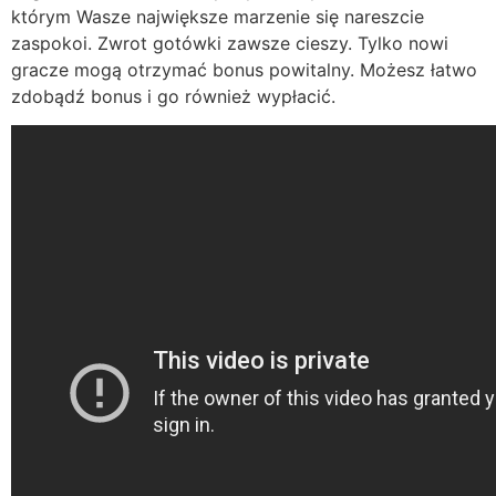
którym Wasze największe marzenie się nareszcie
zaspokoi. Zwrot gotówki zawsze cieszy. Tylko nowi
gracze mogą otrzymać bonus powitalny. Możesz łatwo
zdobądź bonus i go również wypłacić.