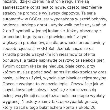
hazardu, dzięki czemu na stronie regularnie są
zamieszczane coraz jest to nowe, często niezmiernie
atrakcyjne promocje wyjąwszy depozytu. Ta seria
automatów w GGBet jest wyposażona w sześć bębnów,
podczas każdego obrotu użytkownik może uzyskać od
2 do 7 symboli w jednej kolumnie. Każdy obeznany z
procedurą tego typu nie powinien mieć z tym
większych problemów, ale dla pewności przedstawimy
sposób rejestracji w GG Bet. Jednak nasze serca
skradła przede wszystkim ich niesamowita oferta
bonusowa, a także naprawdę przyzwoita selekcja gier.
Twoim oczom ukaże się nieduże, białe okno, przy
którym musisz podać swój adres list elektroniczny oraz
hasło, jakiego użyłeś, wypełniając blankiet rejestracyjny.
Obecnie wygląda to znacznie lepiej. Oczywiście jak w
innych kasynach należy liczyć się z koniecznością
pełnej weryfikacji naszej tożsamości na etapie wypłaty
wygranej. Niestety znamy także przypadek gracza,
który stracił u tego bukmachera konto z około 20