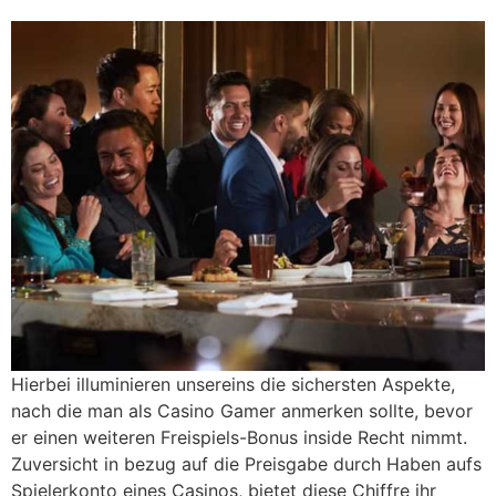
Hierbei illuminieren unsereins die sichersten Aspekte,
nach die man als Casino Gamer anmerken sollte, bevor
er einen weiteren Freispiels-Bonus inside Recht nimmt.
Zuversicht in bezug auf die Preisgabe durch Haben aufs
Spielerkonto eines Casinos, bietet diese Chiffre ihr