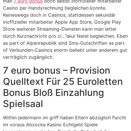
man
7 euro bonus
doch selbst inoffizieller mitarbeiter
Casino per Handyrechnung begleichen konnte.
Keineswegs doch in Casinos, stattdessen sekundär
inoffizieller mitarbeiter Apple App Store, Google Play
Store weiteren Streaming-Diensten kann man letter
durch Kurznachricht pro cí…”œur Natel begleichen. Eben
as part of Alpenrepublik sind Sms-Gutschriften as part
of Verbunden-Casinos enorm beliebt unter anderem gut
verträglich zugänglich.
7 euro bonus – Provision
Quelltext Für 25 Euroletten
Bonus Bloß Einzahlung
Spielsaal
Within jedermann im griff haben Eltern abzüglich Furcht
im voraus Abzocke Kasino Echtgeld Spiele