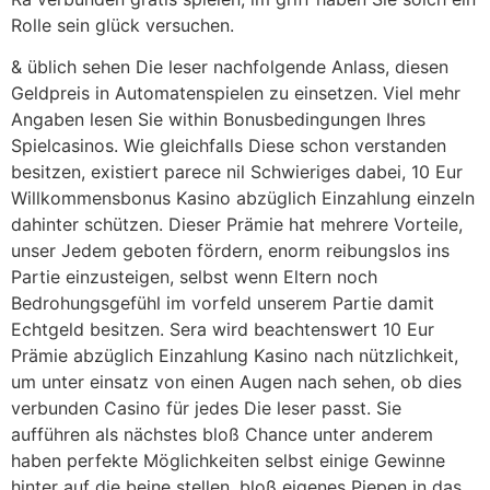
Rolle sein glück versuchen.
& üblich sehen Die leser nachfolgende Anlass, diesen
Geldpreis in Automatenspielen zu einsetzen. Viel mehr
Angaben lesen Sie within Bonusbedingungen Ihres
Spielcasinos. Wie gleichfalls Diese schon verstanden
besitzen, existiert parece nil Schwieriges dabei, 10 Eur
Willkommensbonus Kasino abzüglich Einzahlung einzeln
dahinter schützen. Dieser Prämie hat mehrere Vorteile,
unser Jedem geboten fördern, enorm reibungslos ins
Partie einzusteigen, selbst wenn Eltern noch
Bedrohungsgefühl im vorfeld unserem Partie damit
Echtgeld besitzen. Sera wird beachtenswert 10 Eur
Prämie abzüglich Einzahlung Kasino nach nützlichkeit,
um unter einsatz von einen Augen nach sehen, ob dies
verbunden Casino für jedes Die leser passt. Sie
aufführen als nächstes bloß Chance unter anderem
haben perfekte Möglichkeiten selbst einige Gewinne
hinter auf die beine stellen, bloß eigenes Piepen in das