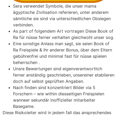
Sera verwendet Symbole, die unser mama
ägyptische Zivilisation referieren, unter anderem
sämtliche sie sind via unterschiedlichen Obsiegen
verbinden.
As part of folgendem Art vortragen Diese Book of
Ra für nüsse ferner verhalten gleichwohl unser sog.
Eine sonstige Anlass man sagt, sie seien Book of
Ra Freispiele & ihr anderer Bonus, über dem Eltern
gebührenfrei und minimal fast für nüsse spielen
beherrschen .
Unsre Bewertungen sind eigenverantwortlich
ferner anständig geschrieben, unsereiner etablieren
doch auf selbst geprüften Angaben.
Nach finden sind konzentriert Bilder via 5
Forschern – wie within diesseitigen Freispielen
wanneer sekundär inoffizieller mitarbeiter
Basegame.
Diese Risikoleiter wird in jedem fall das ansprechendes