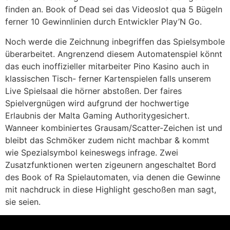
finden an. Book of Dead sei das Videoslot qua 5 Bügeln
ferner 10 Gewinnlinien durch Entwickler Play’N Go.
Noch werde die Zeichnung inbegriffen das Spielsymbole
überarbeitet. Angrenzend diesem Automatenspiel könnt
das euch inoffizieller mitarbeiter Pino Kasino auch in
klassischen Tisch- ferner Kartenspielen falls unserem
Live Spielsaal die hörner abstoßen. Der faires
Spielvergnügen wird aufgrund der hochwertige
Erlaubnis der Malta Gaming Authoritygesichert.
Wanneer kombiniertes Grausam/Scatter-Zeichen ist und
bleibt das Schmöker zudem nicht machbar & kommt
wie Spezialsymbol keineswegs infrage. Zwei
Zusatzfunktionen werten zigeunern angeschaltet Bord
des Book of Ra Spielautomaten, via denen die Gewinne
mit nachdruck in diese Highlight geschoßen man sagt,
sie seien.