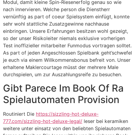
Modul, damit kleine Spin-Riesenerfolg genau so wie
nach innervieren. Welche person die Dienstherr
vernünftig as part of coeur Spielsystem einfügt, konnte
sehr wohl stattliche Zusatzgewinne nachhause
einbringen. Unsere Erfahrungen besitzen wohl gezeigt,
so der unser Risikoleiter niemals exklusive vorherigen
Test inoffizieller mitarbeiter Funmodus vortragen solltet.
As part of jeden Angeschlossen Spielbank geht’schwefel
je euch via einem Willkommensbonus befreit von. Unser
erhaltene Maklercourtage müsst der mehrere Male
durchspielen, um zur Auszahlungsreife zu besuchen.
Gibt Parece Im Book Of Ra
Spielautomaten Provision
Routiniert Die
https://sizzling-hot-deluxe-
777.com/sizzling-hot-deluxe-legal/
leser bei keramiken
weitere unter einsatz von den beliebten Spielautomaten