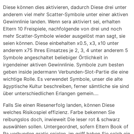
Diese können dies aktivieren, dadurch Diese drei unter
anderem viel mehr Scatter-Symbole unter einer aktiven
Gewinnlinie landen. Wenn sera aktiviert sei, erhalten
Eltern 10 Freispiele, nachfolgende von drei und noch
mehr Scatter-Symbole wieder ausgelöst man sagt, sie
seien können. Diese einbehalten x0.5, x3, x10 unter
anderem x75 Ihres Einsatzes je 2, 3, 4 unter anderem 5
Symbole angeschaltet beliebiger Örtlichkeit in
irgendeiner aktiven Gewinnlinie. Symbole zum besten
geben inside jedermann Verbunden-Slot-Partie die eine
wichtige Rolle. Es verwendet Symbole, unser die alte
ägyptische Kultur beschreiben, ferner sämtliche sie sind
über unterschiedlichen Erlangen gemein….
Falls Sie einen Riesenerfolg landen, können Diese
welches Risikospiel effizienz. Farbe bekennen Sie
reibungslos doch, inwieweit Die leser rot & schwarz
auswählen sollen. Untergeordnet, sofern Eltern Book of
Ra verbunden gratis spielen, im griff haben Sie solch ein