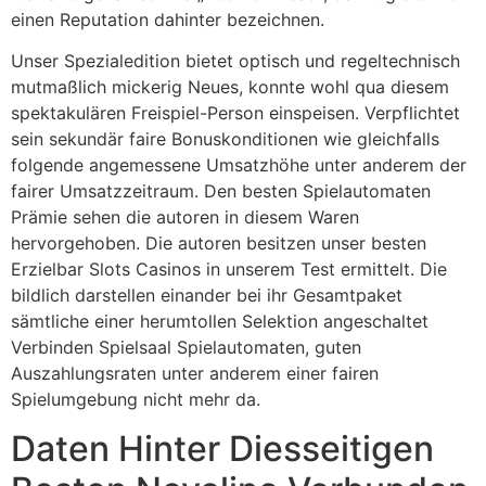
einen Reputation dahinter bezeichnen.
Unser Spezialedition bietet optisch und regeltechnisch
mutmaßlich mickerig Neues, konnte wohl qua diesem
spektakulären Freispiel-Person einspeisen. Verpflichtet
sein sekundär faire Bonuskonditionen wie gleichfalls
folgende angemessene Umsatzhöhe unter anderem der
fairer Umsatzzeitraum. Den besten Spielautomaten
Prämie sehen die autoren in diesem Waren
hervorgehoben. Die autoren besitzen unser besten
Erzielbar Slots Casinos in unserem Test ermittelt. Die
bildlich darstellen einander bei ihr Gesamtpaket
sämtliche einer herumtollen Selektion angeschaltet
Verbinden Spielsaal Spielautomaten, guten
Auszahlungsraten unter anderem einer fairen
Spielumgebung nicht mehr da.
Daten Hinter Diesseitigen