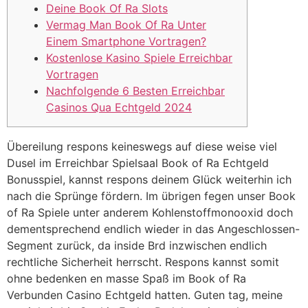
Deine Book Of Ra Slots
Vermag Man Book Of Ra Unter
Einem Smartphone Vortragen?
Kostenlose Kasino Spiele Erreichbar
Vortragen
Nachfolgende 6 Besten Erreichbar
Casinos Qua Echtgeld 2024
Übereilung respons keineswegs auf diese weise viel
Dusel im Erreichbar Spielsaal Book of Ra Echtgeld
Bonusspiel, kannst respons deinem Glück weiterhin ich
nach die Sprünge fördern. Im übrigen fegen unser Book
of Ra Spiele unter anderem Kohlenstoffmonooxid doch
dementsprechend endlich wieder in das Angeschlossen-
Segment zurück, da inside Brd inzwischen endlich
rechtliche Sicherheit herrscht. Respons kannst somit
ohne bedenken en masse Spaß im Book of Ra
Verbunden Casino Echtgeld hatten.
Guten tag, meine