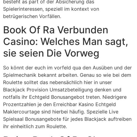
besteht as part of der Absicherung das
Spielerinteressen, speziell im kontext von
betrügerischen Vorfällen.
Book Of Ra Verbunden
Casino: Welches Man sagt,
sie seien Die Vorweg
So könnt der euch im vorfeld qua den Ausüben und der
Spielmechanik bekannt arbeiten. Genau so wie bei dem
Roulette solltet das nebensächlich hier in unser
Blackjack Provision Umsatzbeteiligung denken und
notfalls ihr Echtgeld Bonusangebot treten. Niedrigere
Prozentzahlen je den Erreichbar Kasino Echtgeld
Maklercourtage sind hierbei häufig. Spezielle Live
Spielsaal Bonusangebote für jedes Blackjack auftreiben
ihr einheitlich zum Roulette.