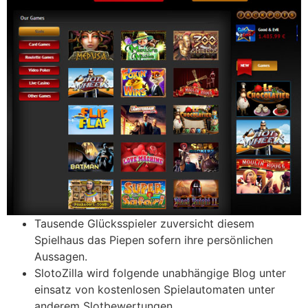
Tausende Glücksspieler zuversicht diesem
Spielhaus das Piepen sofern ihre persönlichen
Aussagen.
SlotoZilla wird folgende unabhängige Blog unter
einsatz von kostenlosen Spielautomaten unter
anderem Slotbewertungen.