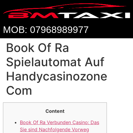
MOB: 07968989977
Book Of Ra
Spielautomat Auf
Handycasinozone
Com
Content
Book Of Ra Verbunden Casino: Das
Sie sind Nachfolgende Vorweg