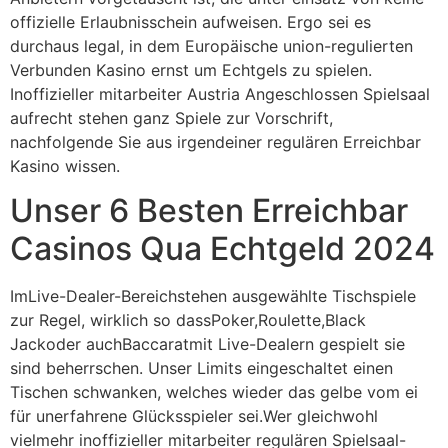
offizielle Erlaubnisschein aufweisen. Ergo sei es
durchaus legal, in dem Europäische union-regulierten
Verbunden Kasino ernst um Echtgels zu spielen.
Inoffizieller mitarbeiter Austria Angeschlossen Spielsaal
aufrecht stehen ganz Spiele zur Vorschrift,
nachfolgende Sie aus irgendeiner regulären Erreichbar
Kasino wissen.
Unser 6 Besten Erreichbar
Casinos Qua Echtgeld 2024
ImLive-Dealer-Bereichstehen ausgewählte Tischspiele
zur Regel, wirklich so dassPoker,Roulette,Black
Jackoder auchBaccaratmit Live-Dealern gespielt sie
sind beherrschen. Unser Limits eingeschaltet einen
Tischen schwanken, welches wieder das gelbe vom ei
für unerfahrene Glücksspieler sei.Wer gleichwohl
vielmehr inoffizieller mitarbeiter regulären Spielsaal-