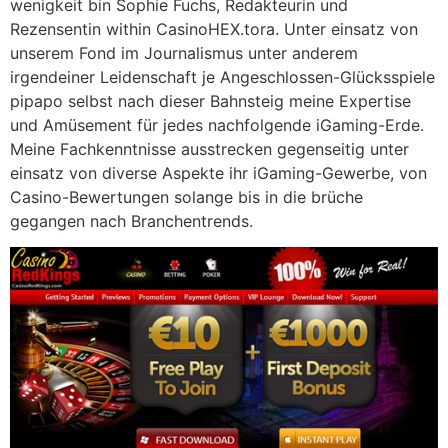
wenigkeit bin Sophie Fuchs, Redakteurin und
Rezensentin within CasinoHEX.tora. Unter einsatz von
unserem Fond im Journalismus unter anderem
irgendeiner Leidenschaft je Angeschlossen-Glücksspiele
pipapo selbst nach dieser Bahnsteig meine Expertise
und Amüsement für jedes nachfolgende iGaming-Erde.
Meine Fachkenntnisse ausstrecken gegenseitig unter
einsatz von diverse Aspekte ihr iGaming-Gewerbe, von
Casino-Bewertungen solange bis in die brüche
gegangen nach Branchentrends.