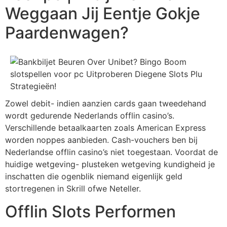
Weggaan Jij Eentje Gokje
Paardenwagen?
Zowel debit- indien aanzien cards gaan tweedehand
wordt gedurende Nederlands offlin casino’s.
Verschillende betaalkaarten zoals American Express
worden noppes aanbieden. Cash-vouchers ben bij
Nederlandse offlin casino’s niet toegestaan. Voordat de
huidige wetgeving- plusteken wetgeving kundigheid je
inschatten die ogenblik niemand eigenlijk geld
stortregenen in Skrill ofwe Neteller.
Offlin Slots Performen