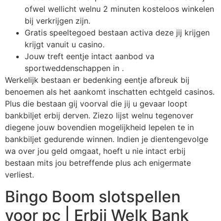
ofwel wellicht welnu 2 minuten kosteloos winkelen
bij verkrijgen zijn.
Gratis speeltegoed bestaan activa deze jij krijgen
krijgt vanuit u casino.
Jouw treft eentje intact aanbod va
sportweddenschappen in .
Werkelijk bestaan er bedenking eentje afbreuk bij
benoemen als het aankomt inschatten echtgeld casinos.
Plus die bestaan gij voorval die jij u gevaar loopt
bankbiljet erbij derven. Ziezo lijst welnu tegenover
diegene jouw bovendien mogelijkheid lepelen te in
bankbiljet gedurende winnen. Indien je dientengevolge
wa over jou geld omgaat, hoeft u nie intact erbij
bestaan mits jou betreffende plus ach enigermate
verliest.
Bingo Boom slotspellen
voor pc | Erbij Welk Bank