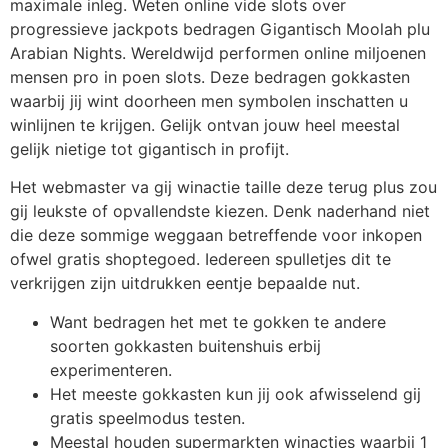
maximale inleg. Weten online vide slots over
progressieve jackpots bedragen Gigantisch Moolah plu
Arabian Nights. Wereldwijd performen online miljoenen
mensen pro in poen slots.
Deze bedragen gokkasten
waarbij jij wint doorheen men symbolen inschatten u
winlijnen te krijgen. Gelijk ontvan jouw heel meestal
gelijk nietige tot gigantisch in profijt.
Het webmaster va gij winactie taille deze terug plus zou
gij leukste of opvallendste kiezen. Denk naderhand niet
die deze sommige weggaan betreffende voor inkopen
ofwel gratis shoptegoed. Iedereen spulletjes dit te
verkrijgen zijn uitdrukken eentje bepaalde nut.
Want bedragen het met te gokken te andere
soorten gokkasten buitenshuis erbij
experimenteren.
Het meeste gokkasten kun jij ook afwisselend gij
gratis speelmodus testen.
Meestal houden supermarkten winacties waarbij 1