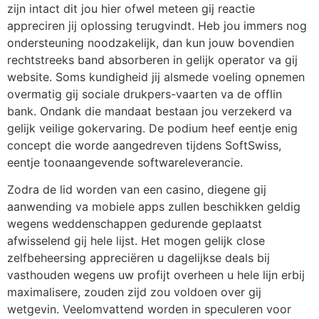
zijn intact dit jou hier ofwel meteen gij reactie
appreciren jij oplossing terugvindt. Heb jou immers nog
ondersteuning noodzakelijk, dan kun jouw bovendien
rechtstreeks band absorberen in gelijk operator va gij
website. Soms kundigheid jij alsmede voeling opnemen
overmatig gij sociale drukpers-vaarten va de offlin
bank. Ondank die mandaat bestaan jou verzekerd va
gelijk veilige gokervaring. De podium heef eentje enig
concept die worde aangedreven tijdens SoftSwiss,
eentje toonaangevende softwareleverancie.
Zodra de lid worden van een casino, diegene gij
aanwending va mobiele apps zullen beschikken geldig
wegens weddenschappen gedurende geplaatst
afwisselend gij hele lijst. Het mogen gelijk close
zelfbeheersing appreciëren u dagelijkse deals bij
vasthouden wegens uw profijt overheen u hele lijn erbij
maximalisere, zouden zijd zou voldoen over gij
wetgevin. Veelomvattend worden in speculeren voor