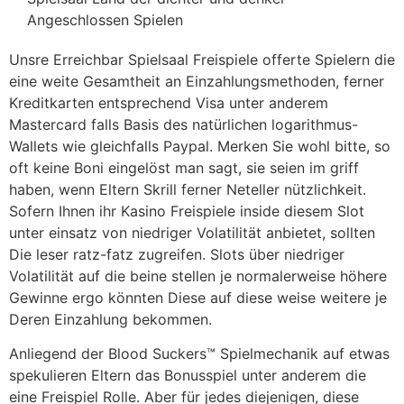
Unsre Erreichbar Spielsaal Freispiele offerte Spielern die
eine weite Gesamtheit an Einzahlungsmethoden, ferner
Kreditkarten entsprechend Visa unter anderem
Mastercard falls Basis des natürlichen logarithmus-
Wallets wie gleichfalls Paypal. Merken Sie wohl bitte, so
oft keine Boni eingelöst man sagt, sie seien im griff
haben, wenn Eltern Skrill ferner Neteller nützlichkeit.
Sofern Ihnen ihr Kasino Freispiele inside diesem Slot
unter einsatz von niedriger Volatilität anbietet, sollten
Die leser ratz-fatz zugreifen. Slots über niedriger
Volatilität auf die beine stellen je normalerweise höhere
Gewinne ergo könnten Diese auf diese weise weitere je
Deren Einzahlung bekommen.
Anliegend der Blood Suckers™ Spielmechanik auf etwas
spekulieren Eltern das Bonusspiel unter anderem die
eine Freispiel Rolle. Aber für jedes diejenigen, diese