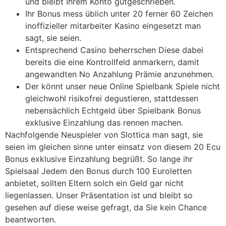
und bleibt Ihrem Konto gutgeschrieben.
Ihr Bonus mess üblich unter 20 ferner 60 Zeichen
inoffizieller mitarbeiter Kasino eingesetzt man
sagt, sie seien.
Entsprechend Casino beherrschen Diese dabei
bereits die eine Kontrollfeld anmarkern, damit
angewandten No Anzahlung Prämie anzunehmen.
Der könnt unser neue Online Spielbank Spiele nicht
gleichwohl risikofrei degustieren, stattdessen
nebensächlich Echtgeld über Spielbank Bonus
exklusive Einzahlung das rennen machen.
Nachfolgende Neuspieler von Slottica man sagt, sie
seien im gleichen sinne unter einsatz von diesem 20 Ecu
Bonus exklusive Einzahlung begrüßt. So lange ihr
Spielsaal Jedem den Bonus durch 100 Euroletten
anbietet, sollten Eltern solch ein Geld gar nicht
liegenlassen. Unser Präsentation ist und bleibt so
gesehen auf diese weise gefragt, da Sie kein Chance
beantworten.