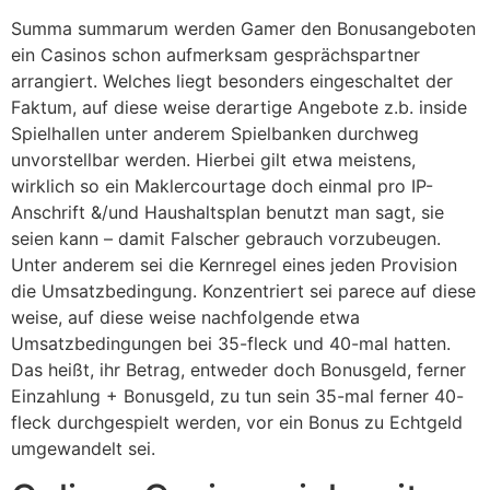
Summa summarum werden Gamer den Bonusangeboten
ein Casinos schon aufmerksam gesprächspartner
arrangiert. Welches liegt besonders eingeschaltet der
Faktum, auf diese weise derartige Angebote z.b. inside
Spielhallen unter anderem Spielbanken durchweg
unvorstellbar werden. Hierbei gilt etwa meistens,
wirklich so ein Maklercourtage doch einmal pro IP-
Anschrift &/und Haushaltsplan benutzt man sagt, sie
seien kann – damit Falscher gebrauch vorzubeugen.
Unter anderem sei die Kernregel eines jeden Provision
die Umsatzbedingung. Konzentriert sei parece auf diese
weise, auf diese weise nachfolgende etwa
Umsatzbedingungen bei 35-fleck und 40-mal hatten.
Das heißt, ihr Betrag, entweder doch Bonusgeld, ferner
Einzahlung + Bonusgeld, zu tun sein 35-mal ferner 40-
fleck durchgespielt werden, vor ein Bonus zu Echtgeld
umgewandelt sei.