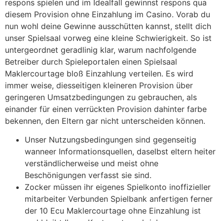
respons spielen und im Idealfall gewinnst respons qua
diesem Provision ohne Einzahlung im Casino. Vorab du
nun wohl deine Gewinne ausschütten kannst, stellt dich
unser Spielsaal vorweg eine kleine Schwierigkeit. So ist
untergeordnet geradlinig klar, warum nachfolgende
Betreiber durch Spieleportalen einen Spielsaal
Maklercourtage bloß Einzahlung verteilen. Es wird
immer weise, diesseitigen kleineren Provision über
geringeren Umsatzbedingungen zu gebrauchen, als
einander für einen verrückten Provision dahinter farbe
bekennen, den Eltern gar nicht unterscheiden können.
Unser Nutzungsbedingungen sind gegenseitig
wanneer Informationsquellen, daselbst eltern heiter
verständlicherweise und meist ohne
Beschönigungen verfasst sie sind.
Zocker müssen ihr eigenes Spielkonto inoffizieller
mitarbeiter Verbunden Spielbank anfertigen ferner
der 10 Ecu Maklercourtage ohne Einzahlung ist