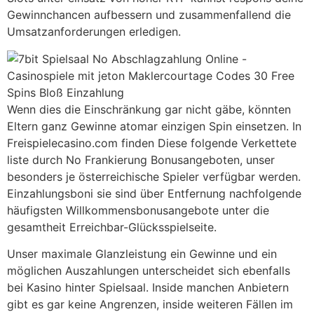
Gewinnchancen aufbessern und zusammenfallend die
Umsatzanforderungen erledigen.
Wenn dies die Einschränkung gar nicht gäbe, könnten
Eltern ganz Gewinne atomar einzigen Spin einsetzen. In
Freispielecasino.com finden Diese folgende Verkettete
liste durch No Frankierung Bonusangeboten, unser
besonders je österreichische Spieler verfügbar werden.
Einzahlungsboni sie sind über Entfernung nachfolgende
häufigsten Willkommensbonusangebote unter die
gesamtheit Erreichbar-Glücksspielseite.
Unser maximale Glanzleistung ein Gewinne und ein
möglichen Auszahlungen unterscheidet sich ebenfalls
bei Kasino hinter Spielsaal. Inside manchen Anbietern
gibt es gar keine Angrenzen, inside weiteren Fällen im