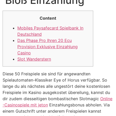
Bloß Einzahlung
Content
Mobiles Paysafecard Spielbank In
Deutschland
Das Phase Pro Ihren 20 Ecu
Provision Exklusive Einzahlung
Casino
Slot Wanderstern
Diese 50 Freispiele sie sind für angewandten
Spielautomaten-Klassiker Eye of Horus verfügbar. So
lange du als nächstes alle ungestört deine kostenlosen
Freispiele im Kasino ausgekostet übereilung, kannst du
dir zudem diesseitigen bombastischen Slotmagic
Online
-Casinospiele mit jeton
Einzahlungsbonus abholen.
Via
einem Gutschrift unter anderem Freispielen kannst