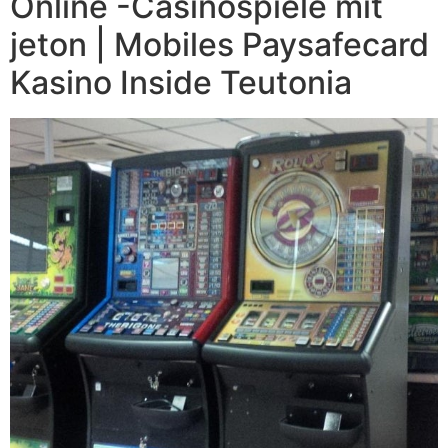
Online -Casinospiele mit
jeton | Mobiles Paysafecard
Kasino Inside Teutonia