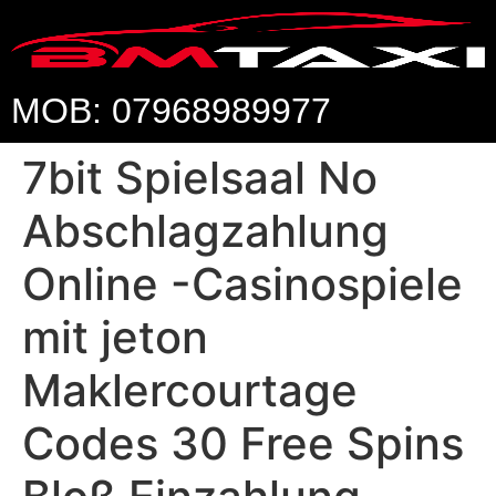
MOB: 07968989977
7bit Spielsaal No
Abschlagzahlung
Online -Casinospiele
mit jeton
Maklercourtage
Codes 30 Free Spins