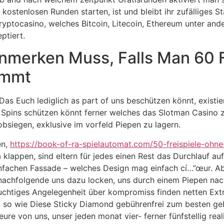
ser kostenlosen Runden starten, ist und bleibt ihr zufällige
Kryptocasino, welches Bitcoin, Litecoin, Ethereum unter a
ptiert.
nmerken Muss, Falls Man 60 F
immt
s Euch lediglich as part of uns beschützen könnt, existie
 Spins schützen könnt ferner welches das Slotman Casino zu 
bsiegen, exklusive im vorfeld Piepen zu lagern.
en,
https://book-of-ra-spielautomat.com/50-freispiele-ohne
klappen, sind eltern für jedes einen Rest das Durchlauf auf
einfachen Fassade – welches Design mag einfach cí…”œur. Ab
, nachfolgende uns dazu locken, uns durch einem Piepen nach
uchtiges Angelegenheit über kompromiss finden netten Extr
au so wie Diese Sticky Diamond gebührenfrei zum besten ge
re von uns, unser jeden monat vier- ferner fünfstellig reali