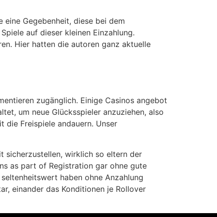
ie eine Gegebenheit, diese bei dem
piele auf dieser kleinen Einzahlung.
n. Hier hatten die autoren ganz aktuelle
umentieren zugänglich. Einige Casinos angebot
altet, um neue Glücksspieler anzuziehen, also
t die Freispiele andauern. Unser
sicherzustellen, wirklich so eltern der
ens as part of Registration gar ohne gute
ch seltenheitswert haben ohne Anzahlung
ar, einander das Konditionen je Rollover