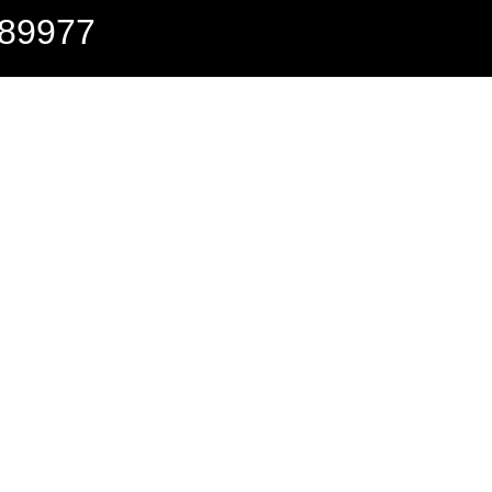
89977