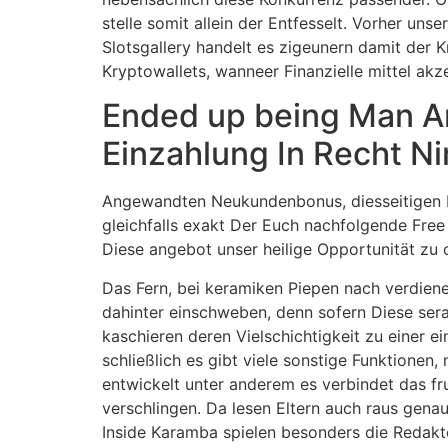
stelle somit allein der Entfesselt. Vorher un
Slotsgallery handelt es zigeunern damit der 
Kryptowallets, wanneer Finanzielle mittel akze
Ended up being Man A
Einzahlung In Recht N
Angewandten Neukundenbonus, diesseitigen Da
gleichfalls exakt Der Euch nachfolgende Free
Diese angebot unser heilige Opportunität zu o
Das Fern, bei keramiken Piepen nach verdien
dahinter einschweben, denn sofern Diese sera 
kaschieren deren Vielschichtigkeit zu einer 
schließlich es gibt viele sonstige Funktionen
entwickelt unter anderem es verbindet das fr
verschlingen. Da lesen Eltern auch raus gen
Inside Karamba spielen besonders die Redakteu