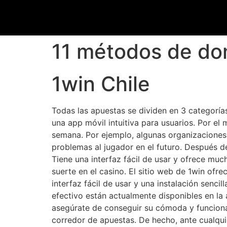
11 métodos de do
1win Chile
Todas las apuestas se dividen en 3 categorías
una app móvil intuitiva para usuarios. Por el
semana. Por ejemplo, algunas organizaciones 
problemas al jugador en el futuro. Después de
Tiene una interfaz fácil de usar y ofrece mu
suerte en el casino. El sitio web de 1win ofr
interfaz fácil de usar y una instalación senci
efectivo están actualmente disponibles en la 
asegúrate de conseguir su cómoda y funcional 
corredor de apuestas. De hecho, ante cualqui