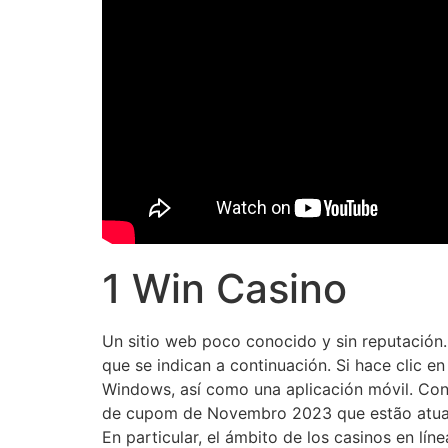
1 Win Casino
Un sitio web poco conocido y sin reputación. 
que se indican a continuación. Si hace clic en
Windows, así como una aplicación móvil. Con
de cupom de Novembro 2023 que estão atualm
En particular, el ámbito de los casinos en lí