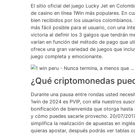
El sitio oficial del juego Lucky Jet en Colo
de casino en línea 1Win más populares. En cu
bien recibidos por los usuarios colombianos. 
más fácil posible para el usuario, con una int
victoria al definir los 3 galgos que tendrán 
varían en función del método de pago que ut
ofrece una gran variedad de juegos que inclu
juego completa y emocionante.
¿Qué criptomonedas puedo
Durante una pausa entre rondas usted necesita
1win de 2024 es PVIP, con ella nuestros susc
bonificación de bienvenida que otorga hasta
y cómo puedes sacarle provecho. 20/07/2017 
simplifica la realización de apuestas en inglé
quieras apostar, después podrás ver tablas c