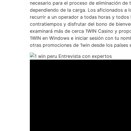
necesario para el proceso de eliminación de 
dependiendo de la carga. Los aficionados a 
recurrir a un operador a todas horas y todos 
contratiempos y disfrutar del bono de bienve
examinará más de cerca 1WIN Casino y proporc
1WIN en Windows e iniciar sesión con tu nom
otras promociones de 1win desde los países e