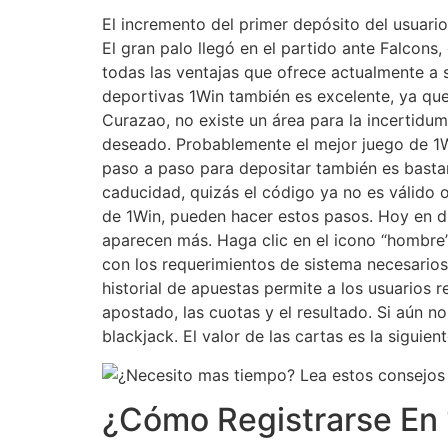
El incremento del primer depósito del usuario
El gran palo llegó en el partido ante Falcon
todas las ventajas que ofrece actualmente a s
deportivas 1Win también es excelente, ya que 
Curazao, no existe un área para la incertidum
deseado. Probablemente el mejor juego de 1Wi
paso a paso para depositar también es bastan
caducidad, quizás el código ya no es válido o
de 1Win, pueden hacer estos pasos. Hoy en d
aparecen más. Haga clic en el icono “hombre”
con los requerimientos de sistema necesario
historial de apuestas permite a los usuarios 
apostado, las cuotas y el resultado. Si aún 
blackjack. El valor de las cartas es la siguient
¿Cómo Registrarse En