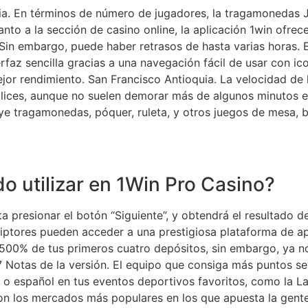
mbia. En términos de número de jugadores, la tragamonedas 
anto a la sección de casino online, la aplicación 1win ofre
Sin embargo, puede haber retrasos de hasta varias horas. E
erfaz sencilla gracias a una navegación fácil de usar con i
mejor rendimiento. San Francisco Antioquia. La velocidad de 
ilices, aunque no suelen demorar más de algunos minutos 
ye tragamonedas, póquer, ruleta, y otros juegos de mesa, 
 utilizar en 1Win Pro Casino?
 presionar el botón “Siguiente”, y obtendrá el resultado d
riptores pueden acceder a una prestigiosa plataforma de a
 500% de tus primeros cuatro depósitos, sin embargo, ya n
Notas de la versión. El equipo que consiga más puntos ser
s o español en tus eventos deportivos favoritos, como la La
on los mercados más populares en los que apuesta la gente