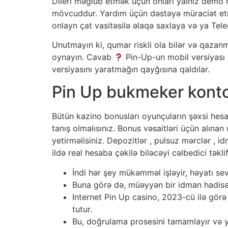
Dileri məğlub etmək üçün onları yalnız demo re
mövcuddur. Yardım üçün dəstəyə müraciət etm
onlayn çat vasitəsilə əlaqə saxlaya və ya Tele
Unutmayın ki, qumar riskli ola bilər və qazan
oynayın. Cavab
Pin-Up-un mobil versiyası
versiyasını yaratmağın qayğısına qaldılar.
Pin Up bukmeker konto
Bütün kazino bonusları oyunçuların şəxsi hes
tanış olmalısınız. Bonus vəsaitləri üçün alınan
yetirməlisiniz. Depozitlər , pulsuz mərclər , 
ildə real hesaba çəkilə biləcəyi cəlbedici təkli
İndi hər şey mükəmməl işləyir, həyatı s
Buna görə də, müəyyən bir idman hadisəs
Internet Pin Up casino, 2023-cü ilə görə
tutur.
Bu, doğrulama prosesini tamamlayır və y