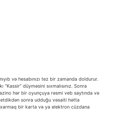
nıyıb və hesabınızı tez bir zamanda doldurur.
ı “Kassir” düyməsini sıxmalısınız. Sonra
kazino hər bir oyunçuya rəsmi veb saytında və
c etdikdən sonra udduğu vəsaiti hətta
xarmaq bir karta və ya elektron cüzdana