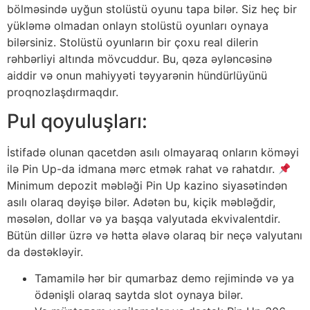
bölməsində uyğun stolüstü oyunu tapa bilər. Siz heç bir
yükləmə olmadan onlayn stolüstü oyunları oynaya
bilərsiniz. Stolüstü oyunların bir çoxu real dilerin
rəhbərliyi altında mövcuddur. Bu, qəza əyləncəsinə
aiddir və onun mahiyyəti təyyarənin hündürlüyünü
proqnozlaşdırmaqdır.
Pul qoyuluşları:
İstifadə olunan qacetdən asılı olmayaraq onların köməyi
ilə Pin Up-da idmana mərc etmək rahat və rahatdır.
Minimum depozit məbləği Pin Up kazino siyasətindən
asılı olaraq dəyişə bilər. Adətən bu, kiçik məbləğdir,
məsələn, dollar və ya başqa valyutada ekvivalentdir.
Bütün dillər üzrə və hətta əlavə olaraq bir neçə valyutanı
da dəstəkləyir.
Tamamilə hər bir qumarbaz demo rejimində və ya
ödənişli olaraq saytda slot oynaya bilər.