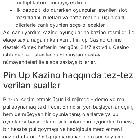
multiplikatoru nümayiş etdirilir.
İlk depoziti doldurarkən oyunçular istənilən slot
maşınlarını, ruletləri və hətta real pul üçün canlı
dilerlərlə canlı oyunları seçə biləcəklər .
Axı canlı yardım kazino oyunçularına kazino rəsmiləri ilə
əlaqə saxlamağa imkan verir. Pin-up Casino Online
dəstək Kömək həftənin hər günü 24/7 aktivdir. Casino
istifadəçiləri istənilən vaxt müştəri dəstəyi
nümayəndələri ilə əlaqə saxlaya bilərlər.
Pin Up Kazino haqqında tez-tez
verilən suallar
Pin-up, seçim etmək üçün iki rejimdə – demo və real
pullaoynamaq təklif edir. Birincisi, yenibaşlayanlar üçün,
həm də müəyyən bir oyunla tanış olanlarvə ya bu
oyunlarda bacarıqlarını artıranlarüçün uygundur. İkincisi,
bir hesaba pul qoymağı və həqiqipula mərc etməyi
nəzərdə tutur. Pin Upqumarxanasının rəsmi saytının