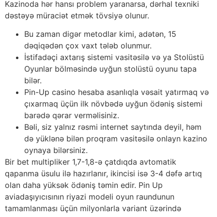
Kazinoda hər hansı problem yaranarsa, dərhal texniki
dəstəyə müraciət etmək tövsiyə olunur.
Bu zaman digər metodlar kimi, adətən, 15
dəqiqədən çox vaxt tələb olunmur.
İstifadəçi axtarış sistemi vasitəsilə və ya Stolüstü
Oyunlar bölməsində uyğun stolüstü oyunu tapa
bilər.
Pin-Up casino hesaba asanlıqla vəsait yatırmaq və
çıxarmaq üçün ilk növbədə uyğun ödəniş sistemi
barədə qərar verməlisiniz.
Bəli, siz yalnız rəsmi internet saytında deyil, həm
də yüklənə bilən proqram vasitəsilə onlayn kazino
oynaya bilərsiniz.
Bir bet multipliker 1,7-1,8-ə çatdıqda avtomatik
qapanma üsulu ilə hazırlanır, ikincisi isə 3-4 dəfə artıq
olan daha yüksək ödəniş təmin edir. Pin Up
aviadaşıyıcısının riyazi modeli oyun raundunun
tamamlanması üçün milyonlarla variant üzərində