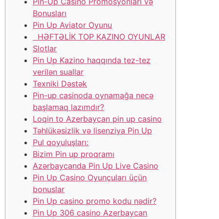
Pin-Up Casino Promosyonları və
Bonusları
Pin Up Aviator Oyunu
​ ​ HƏFTƏLİK TOP KAZINO OYUNLAR​
Slotlar
Pin Up Kazino haqqında tez-tez
verilən suallar
Texniki Dəstək
Pin-up casinoda oynamağa necə
başlamaq lazımdır?
Loqin to Azerbaycan pin up casino
Təhlükəsizlik və lisenziya Pin Up
Pul qoyuluşları:
Bizim Pin up proqramı
Azərbaycanda Pin Up Live Casino
Pin Up Casino Oyunçuları üçün
bonuslar
Pin Up casino promo kodu nədir?
Pin Up 306 casino Azerbaycan