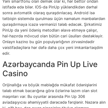
Yəni smartfonu olan demək olar ki, hər bettor ondan
istifadə edə bilər. IOS-da PinUp yükləndikdən dərhal
sonra avtomatik olaraq quraşdırılacaq. Android isə
tətbiqin sistemdə qurulması üçün naməlum mənbələrdən
quraşdırmaya icazə vermənizi tələb edəcək. Şirkətimiz
PinUp da yeni ödəniş metodları əlavə etməyə çalışır,
hal-hazırda mövcud olan bütün cari üsulları dəstəkləyir.
Onlayn kazino bu gün populyarlığının zirvəsindədir
vəistifadəçilərə hər dəfə daha çox yeni imkanlartəqdim
edir.
Azərbaycanda Pin Up Live
Casino
Orijinallığa və böyük məbləğdə mükafat ödənişlərini
tələb etmək bacarığına görə özlərinə lazım olan slot
maşınları var. Bu oyunlar arasında Pin Up 306
aviadaşıyıcısı əhəmiyyətli dərəcədə fərqlənir. Nəzərə alın
ki, gift box-dan çıxan pincoinlər titulun alınması