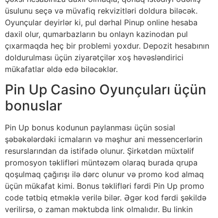
üsulunu seçə və müvafiq rekvizitləri doldura biləcək.
Oyunçular deyirlər ki, pul dərhal Pinup online hesaba
daxil olur, qumarbazların bu onlayn kazinodan pul
çıxarmaqda heç bir problemi yoxdur. Depozit hesabının
doldurulması üçün ziyarətçilər xoş həvəsləndirici
mükafatlar əldə edə biləcəklər.
Pin Up Casino Oyunçuları üçün
bonuslar
Pin Up bonus kodunun paylanması üçün sosial
şəbəkələrdəki icmaların və məşhur ani messencerlərin
resurslarından da istifadə olunur. Şirkətdən müxtəlif
promosyon təklifləri müntəzəm olaraq burada qrupa
qoşulmaq çağırışı ilə dərc olunur və promo kod almaq
üçün mükafat kimi. Bonus təklifləri fərdi Pin Up promo
code tətbiq etməklə verilə bilər. Əgər kod fərdi şəkildə
verilirsə, o zaman məktubda link olmalıdır. Bu linkin