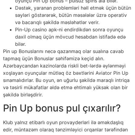
oyunçu Pin Up bonus – pulsuz spins ala bilər.
Dəstək, yaranan problemləri həll etmək üçün bütün
səyləri göstərərək, bütün məsələlər üzrə operativ
və bacarıqlı şəkildə məsləhətlər verir.
Pin-Up casino apk-ni endirdikdən sonra oyunçu
daxil olmaq üçün mövcud hesabdan istifadə edə
bilər.
Pin up Bonuslarını necə qazanmaq olar sualına cavab
tapmaq üçün Bonuslar səhifəmizə keçid alın.
Azərbaycandan kazinolarda riskli bet-lərdə əylənməyi
xoşlayan oyunçular mütləq öz bəxtlərini Aviator Pin Up
sınamalıdırlar. Bu oyun, ən uğurlu şəkildə maraqlı intriqa
və təsirli mükafatlar əldə etmə ehtimalı yüksək olan bir
şəkildə birləşdirir.
Pin Up bonus pul çıxarılır?
Klub yalnız etibarlı oyun provayderləri ilə əməkdaşlıq
edir, müntəzəm olaraq tənzimləyici orqanlar tərəfindən