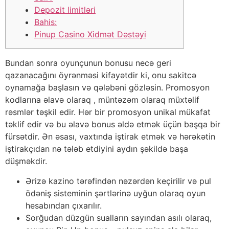
Depozit limitləri
Bahis:
Pinup Casino Xidmət Dəstəyi
Bundan sonra oyunçunun bonusu necə geri
qazanacağını öyrənməsi kifayətdir ki, onu sakitcə
oynamağa başlasın və qələbəni gözləsin. Promosyon
kodlarına əlavə olaraq , müntəzəm olaraq müxtəlif
rəsmlər təşkil edir. Hər bir promosyon unikal mükafat
təklif edir və bu əlavə bonus əldə etmək üçün başqa bir
fürsətdir. Ən əsası, vaxtında iştirak etmək və hərəkətin
iştirakçıdan nə tələb etdiyini aydın şəkildə başa
düşməkdir.
Ərizə kazino tərəfindən nəzərdən keçirilir və pul
ödəniş sisteminin şərtlərinə uyğun olaraq oyun
hesabından çıxarılır.
Sorğudan düzgün sualların sayından asılı olaraq,