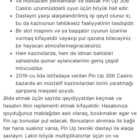
Və müntəzəm yeniləmələr və dəstək Pin Up 306
Casino uzunmüddətli oyun üçün böyük həll edir.
Dəstəyin yaxşı əlaqələndirilmiş işi qeyd olunur ki,
bu da kazinonun təhlükəsiz fəaliyyətinin təsdiqidir.
Bir slot maşınını və ya başqabir oyunun üzərinə
vurmaq kifayətdir vəyaxşı pul qazana biləcəyiniz
bir həyəcan atmosferinəgirəcəksiniz.
Həm kazinolarda, həm də idman bahisləri
sahəsində qumar əyləncələrinin geniş çeşidi
mövcuddur.
2019-cu ildə istifadəyə verilən Pin Up 306 Casino
bazarda ən müxtəlif kazinolardan birini yaratmağı
qarşısına məqsəd qoyub.
Əldə etmək üçün saytda qeydiyyatdan keçmək və
hesabın ilkin replementi etmək kifayətdir. Hesabınıza
qoyduğunuz məbləğdən asılı olaraq, bookmaker əgər və
Pin up bonuslar pul edəcək. Bonusların alınması ilə bağlı
hər hansı sualınız varsa, Pin Up texniki dəstəyi ilə əlaqə
saxlayın. Lakin böyük multiplikatorlar üçün on və