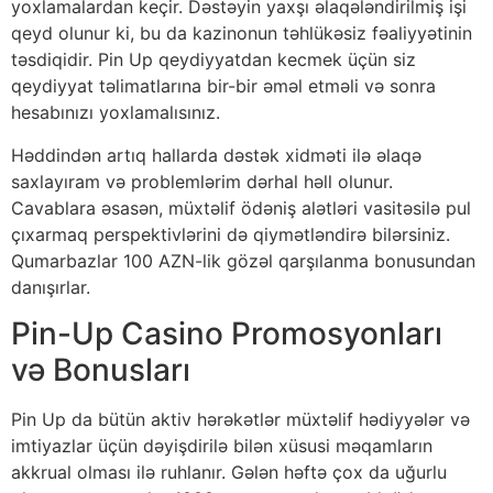
yoxlamalardan keçir. Dəstəyin yaxşı əlaqələndirilmiş işi
qeyd olunur ki, bu da kazinonun təhlükəsiz fəaliyyətinin
təsdiqidir. Pin Up qeydiyyatdan kecmek üçün siz
qeydiyyat təlimatlarına bir-bir əməl etməli və sonra
hesabınızı yoxlamalısınız.
Həddindən artıq hallarda dəstək xidməti ilə əlaqə
saxlayıram və problemlərim dərhal həll olunur.
Cavablara əsasən, müxtəlif ödəniş alətləri vasitəsilə pul
çıxarmaq perspektivlərini də qiymətləndirə bilərsiniz.
Qumarbazlar 100 AZN-lik gözəl qarşılanma bonusundan
danışırlar.
Pin-Up Casino Promosyonları
və Bonusları
Pin Up da bütün aktiv hərəkətlər müxtəlif hədiyyələr və
imtiyazlar üçün dəyişdirilə bilən xüsusi məqamların
akkrual olması ilə ruhlanır. Gələn həftə çox da uğurlu