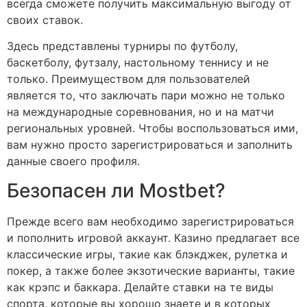
всегда сможете получить максимальную выгоду от
своих ставок.
Здесь представлены турниры по футболу,
баскетболу, футзалу, настольному теннису и не
только. Преимуществом для пользователей
является то, что заключать пари можно не только
на международные соревнования, но и на матчи
региональных уровней. Чтобы воспользоваться ими,
вам нужно просто зарегистрироваться и заполнить
данные своего профиля.
Безопасен ли Mostbet?
Прежде всего вам необходимо зарегистрироваться
и пополнить игровой аккаунт. Казино предлагает все
классические игры, такие как блэкджек, рулетка и
покер, а также более экзотические варианты, такие
как крэпс и баккара. Делайте ставки на те виды
спорта, которые вы хорошо знаете и в которых