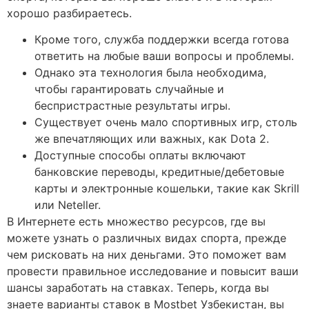
хорошо разбираетесь.
Кроме того, служба поддержки всегда готова
ответить на любые ваши вопросы и проблемы.
Однако эта технология была необходима,
чтобы гарантировать случайные и
беспристрастные результаты игры.
Существует очень мало спортивных игр, столь
же впечатляющих или важных, как Dota 2.
Доступные способы оплаты включают
банковские переводы, кредитные/дебетовые
карты и электронные кошельки, такие как Skrill
или Neteller.
В Интернете есть множество ресурсов, где вы
можете узнать о различных видах спорта, прежде
чем рисковать на них деньгами. Это поможет вам
провести правильное исследование и повысит ваши
шансы заработать на ставках. Теперь, когда вы
знаете варианты ставок в Mostbet Узбекистан, вы