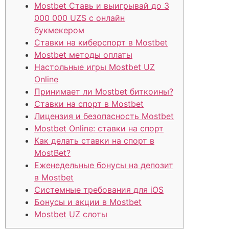
Mostbet Ставь и выигрывай до 3
000 000 UZS с онлайн
букмекером
Ставки на киберспорт в Mostbet
Mostbet методы оплаты
Настольные игры Mostbet UZ
Online
Принимает ли Mostbet биткоины?
Ставки на спорт в Mostbet
Лицензия и безопасность Mostbet
Mostbet Online: ставки на спорт
Как делать ставки на спорт в
MostBet?
Еженедельные бонусы на депозит
в Mostbet
Системные требования для iOS
Бонусы и акции в Mostbet
Mostbet UZ слоты