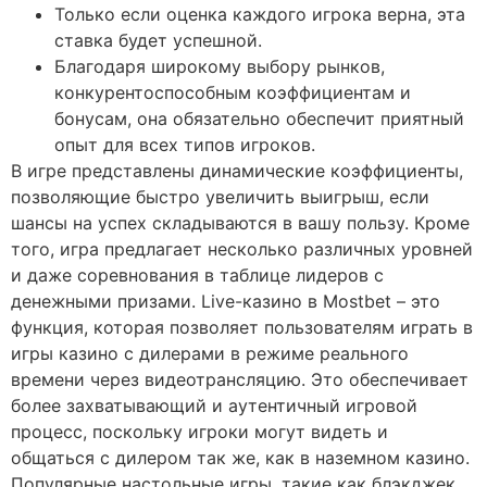
Только если оценка каждого игрока верна, эта
ставка будет успешной.
Благодаря широкому выбору рынков,
конкурентоспособным коэффициентам и
бонусам, она обязательно обеспечит приятный
опыт для всех типов игроков.
В игре представлены динамические коэффициенты,
позволяющие быстро увеличить выигрыш, если
шансы на успех складываются в вашу пользу. Кроме
того, игра предлагает несколько различных уровней
и даже соревнования в таблице лидеров с
денежными призами. Live-казино в Mostbet – это
функция, которая позволяет пользователям играть в
игры казино с дилерами в режиме реального
времени через видеотрансляцию. Это обеспечивает
более захватывающий и аутентичный игровой
процесс, поскольку игроки могут видеть и
общаться с дилером так же, как в наземном казино.
Популярные настольные игры, такие как блэкджек,