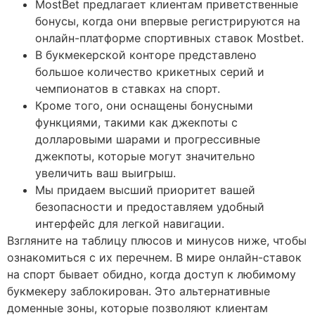
MostBet предлагает клиентам приветственные
бонусы, когда они впервые регистрируются на
онлайн-платформе спортивных ставок Mostbet.
В букмекерской конторе представлено
большое количество крикетных серий и
чемпионатов в ставках на спорт.
Кроме того, они оснащены бонусными
функциями, такими как джекпоты с
долларовыми шарами и прогрессивные
джекпоты, которые могут значительно
увеличить ваш выигрыш.
Мы придаем высший приоритет вашей
безопасности и предоставляем удобный
интерфейс для легкой навигации.
Взгляните на таблицу плюсов и минусов ниже, чтобы
ознакомиться с их перечнем. В мире онлайн-ставок
на спорт бывает обидно, когда доступ к любимому
букмекеру заблокирован. Это альтернативные
доменные зоны, которые позволяют клиентам