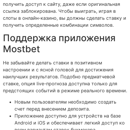
получить доступ к сайту, даже если оригинальная
ссылка заблокирована. Чтобы выиграть, играя в
слоты в онлайн-казино, вы должны сделать ставку и
получить определенные комбинации символов.
Поддержка приложения
Mostbet
Не забывайте делать ставки в позитивном
настроении и с ясной головой для достижения
наилучших результатов. Подобно предматчевой
ставке, опция live-прогноза доступна только для
предстоящих событий в режиме реального времени.
Новым пользователям необходимо создать
счет перед внесением депозита.
Приложение доступно для устройств на базе
Android и iOS и обеспечивает легкий доступ ко
всем вариантам ставок букмекера.