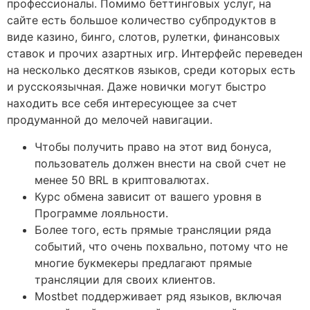
профессионалы. Помимо беттинговых услуг, на
сайте есть большое количество субпродуктов в
виде казино, бинго, слотов, рулетки, финансовых
ставок и прочих азартных игр. Интерфейс переведен
на несколько десятков языков, среди которых есть
и русскоязычная. Даже новички могут быстро
находить все себя интересующее за счет
продуманной до мелочей навигации.
Чтобы получить право на этот вид бонуса,
пользователь должен внести на свой счет не
менее 50 BRL в криптовалютах.
Курс обмена зависит от вашего уровня в
Программе лояльности.
Более того, есть прямые трансляции ряда
событий, что очень похвально, потому что не
многие букмекеры предлагают прямые
трансляции для своих клиентов.
Mostbet поддерживает ряд языков, включая