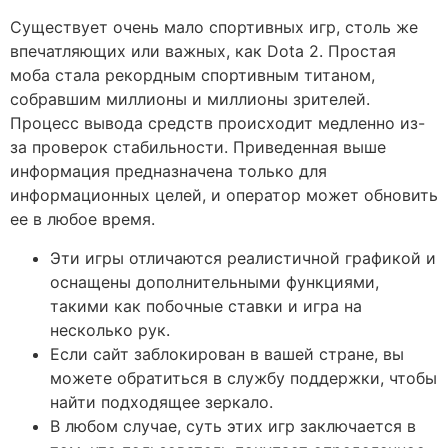
Существует очень мало спортивных игр, столь же
впечатляющих или важных, как Dota 2. Простая
моба стала рекордным спортивным титаном,
собравшим миллионы и миллионы зрителей.
Процесс вывода средств происходит медленно из-
за проверок стабильности. Приведенная выше
информация предназначена только для
информационных целей, и оператор может обновить
ее в любое время.
Эти игры отличаются реалистичной графикой и
оснащены дополнительными функциями,
такими как побочные ставки и игра на
несколько рук.
Если сайт заблокирован в вашей стране, вы
можете обратиться в службу поддержки, чтобы
найти подходящее зеркало.
В любом случае, суть этих игр заключается в