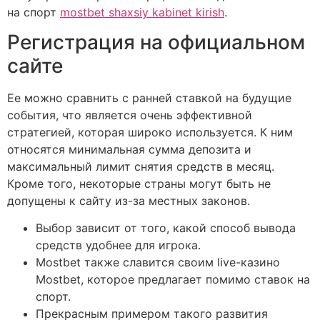
на спорт
mostbet shaxsiy kabinet kirish
.
Регистрация на официальном
сайте
Ее можно сравнить с ранней ставкой на будущие
события, что является очень эффективной
стратегией, которая широко используется. К ним
относятся минимальная сумма депозита и
максимальный лимит снятия средств в месяц.
Кроме того, некоторые страны могут быть не
допущены к сайту из-за местных законов.
Выбор зависит от того, какой способ вывода
средств удобнее для игрока.
Mostbet также славится своим live-казино
Mostbet, которое предлагает помимо ставок на
спорт.
Прекрасным примером такого развития