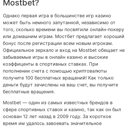
Mostbet?
Однако первая игра в большинстве игр казино
может быть немного запутанной, независимо от
того, сколько времени вы посвятили онлайн-покеру
или домашним играм. Мостбет предлагает хороший
бонус после регистрации всем новым игрокам.
Официальное зеркало и вход на Mostbet обещает не
забываемые игры в онлайн казино и высокие
коэффиценты в спортивных ставках. При
пополнении счета с помощью криптовалюты
получите 100 бесплатных вращений! Как только
деньги будут зачислены на ваш счет, вы получите
бесплатные вращения.
Mostbet — один из самых известных брендов в
сфере спортивных ставок и казино, так как он был
основан 12 лет назад в 2009 году. За короткое
время им удалось завоевать значительное