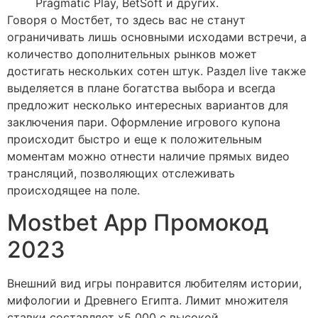
Pragmatic Play, BetSoft и других.
Говоря о Мостбет, то здесь вас не станут
ограничивать лишь основными исходами встречи, а
количество дополнительных рынков может
достигать нескольких сотен штук. Раздел live также
выделяется в плане богатства выбора и всегда
предложит несколько интересных вариантов для
заключения пари. Оформление игрового купона
происходит быстро и еще к положительным
моментам можно отнести наличие прямых видео
трансляций, позволяющих отслеживать
происходящее на поле.
Mostbet App Промокод
2023
Внешний вид игры понравится любителям истории,
мифологии и Древнего Египта. Лимит множителя
ставки составляет х5 000 с высокой