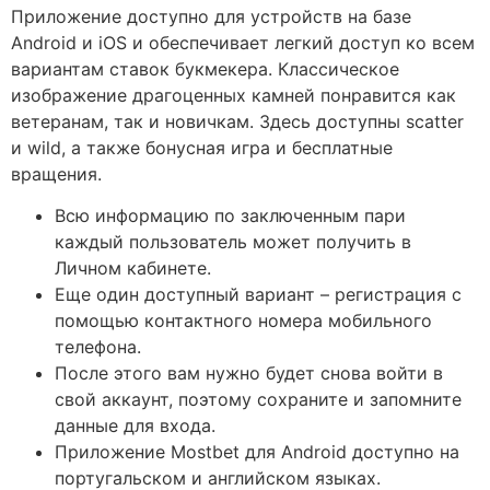
Приложение доступно для устройств на базе
Android и iOS и обеспечивает легкий доступ ко всем
вариантам ставок букмекера. Классическое
изображение драгоценных камней понравится как
ветеранам, так и новичкам. Здесь доступны scatter
и wild, а также бонусная игра и бесплатные
вращения.
Всю информацию по заключенным пари
каждый пользователь может получить в
Личном кабинете.
Еще один доступный вариант – регистрация с
помощью контактного номера мобильного
телефона.
После этого вам нужно будет снова войти в
свой аккаунт, поэтому сохраните и запомните
данные для входа.
Приложение Mostbet для Android доступно на
португальском и английском языках.