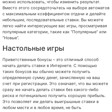
можно использовать, чтобы изменить результат.
Вместо этого сосредоточьтесь на выборе автоматов
с максимальным коэффициентом отдачи и делайте
небольшие, последовательные ставки. Вы можете
легко найти интересующие вас игры, просматривая
популярные категории, такие как “Популярные” или
“Новые”.
Настольные игры
Приветственные бонусы – это отличный способ
начать делать ставки в Интернете. С помощью
таких бонусов вы обычно можете получить
определенную сумму денег, зачисленную на ваш
счет при регистрации. Это означает, что вы можете
сразу же начать делать ставки без какого-либо
риска и потенциально получить хорошую прибыль.
Это позволяет им делать выигрышные ставки в
любом месте и в любое время, не быть