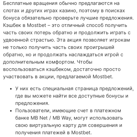
Бесплатные вращения обычно предлагаются на
слотах и других играх казино, поэтому в поисках
бонуса обязательно проверьте лучшие предложения.
Кэшбек в Mostbet – это отличный способ получить
часть своих потерь обратно и продолжить играть с
удвоенной страстью. Эта акция позволяет игрокам
не только получить часть своих проигрышей
обратно, но и продолжать наслаждаться игрой с
дополнительным комфортом. Чтобы
воспользоваться кэшбеком, достаточно просто
участвовать в акции, предлагаемой Mostbet.
У них есть специальная страница предложений,
где вы можете найти все доступные бонусы и
предложения.
Пользователи, имеющие счет в платежном
банке MB Net / MB Way, могут использовать
свою виртуальную карту для совершения и
получения платежей в Mostbet.