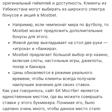
оригинальный геймплей и доступность. Клиенты из
Узбекистана могут выбирать из широкого спектра
бонусов и акций в Mostbet.
Например, если чемпионат мира по футболу, то
Mostbet может предложить дополнительные
бонусы для этого.
Живой дилер выкладывает на стол две руки —
«игрока» и «банкира».
Mostbet предлагает большой выбор игр казино,
включая слоты, настольные игры, джекпоты,
покер и баккара.
Цены обновляются в режиме реального
времени, чтобы клиенты всегда получали
наилучшее значение для своих ставок.
Как уже говорилось, сайт БК Мостбет является
единственным местом, где вы можете совершать
ставки у этого букмекера. Понимая это, было
сделано очень много, чтобы данное место стало