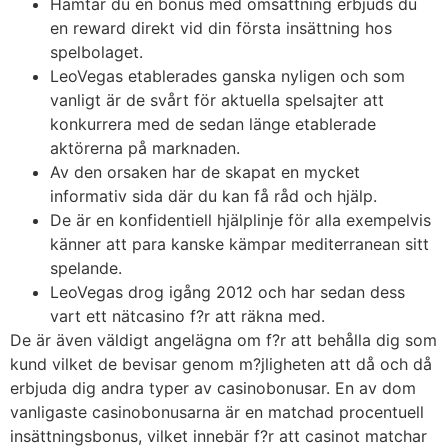
Hämtar du en bonus med omsättning erbjuds du
en reward direkt vid din första insättning hos
spelbolaget.
LeoVegas etablerades ganska nyligen och som
vanligt är de svårt för aktuella spelsajter att
konkurrera med de sedan länge etablerade
aktörerna på marknaden.
Av den orsaken har de skapat en mycket
informativ sida där du kan få råd och hjälp.
De är en konfidentiell hjälplinje för alla exempelvis
känner att para kanske kämpar mediterranean sitt
spelande.
LeoVegas drog igång 2012 och har sedan dess
vart ett nätcasino f?r att räkna med.
De är även väldigt angelägna om f?r att behålla dig som
kund vilket de bevisar genom m?jligheten att då och då
erbjuda dig andra typer av casinobonusar. En av dom
vanligaste casinobonusarna är en matchad procentuell
insättningsbonus, vilket innebär f?r att casinot matchar