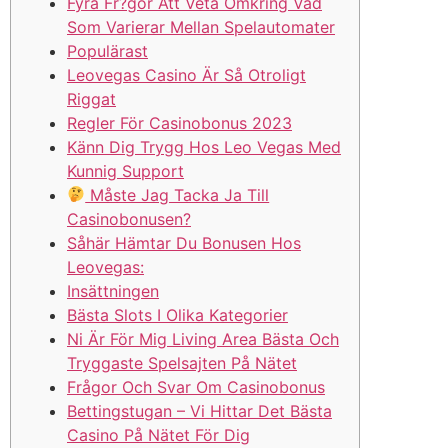
Fyra Fr?gor Att Veta Omkring Vad
Som Varierar Mellan Spelautomater
Populärast
Leovegas Casino Är Så Otroligt
Riggat
Regler För Casinobonus 2023
Känn Dig Trygg Hos Leo Vegas Med
Kunnig Support
Måste Jag Tacka Ja Till
Casinobonusen?
Såhär Hämtar Du Bonusen Hos
Leovegas:
Insättningen
Bästa Slots I Olika Kategorier
Ni Är För Mig Living Area Bästa Och
Tryggaste Spelsajten På Nätet
Frågor Och Svar Om Casinobonus
Bettingstugan – Vi Hittar Det Bästa
Casino På Nätet För Dig