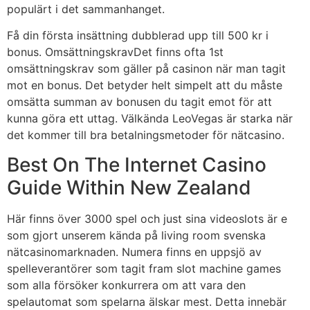
populärt i det sammanhanget.
Få din första insättning dubblerad upp till 500 kr i
bonus. OmsättningskravDet finns ofta 1st
omsättningskrav som gäller på casinon när man tagit
mot en bonus. Det betyder helt simpelt att du måste
omsätta summan av bonusen du tagit emot för att
kunna göra ett uttag. Välkända LeoVegas är starka när
det kommer till bra betalningsmetoder för nätcasino.
Best On The Internet Casino
Guide Within New Zealand
Här finns över 3000 spel och just sina videoslots är e
som gjort unserem kända på living room svenska
nätcasinomarknaden. Numera finns en uppsjö av
spelleverantörer som tagit fram slot machine games
som alla försöker konkurrera om att vara den
spelautomat som spelarna älskar mest. Detta innebär