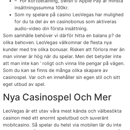
– För kortbetalning, Swish o Apple Pay är minsta
insättningssumma 100kr.
Som ny spelare på casino LeoVegas har mulighed
for du ta del av en casinobonus som aktiveras
audio-video din första insättning.
Som samhälle behöver vi därför hitta en balans p? de
olika behoven. LeoVegas välkomnar de flesta nya
kunder med tre olika bonusar. Risken att förlora mer än
man vinner är hög när du spelar. Men det betyder inte
att man inte kan ‘ roligt och vinna lite pengar på vägen.
Som du kan se finns de många olika skapare av
casinospel. Var och en innehåller sin egen stil och sitt
eget utbud av spel.
Nya Casinospel Och Mer
LeoVegas är ett utav våra mest kända och välbesökta
casinon med ett enormt spelutbud och suveränt
mobilcasino. Så spelar du helst via mobilen lär du inte