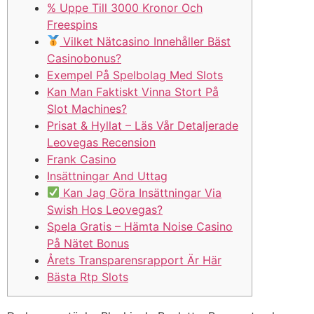
% Uppe Till 3000 Kronor Och
Freespins
Vilket Nätcasino Innehåller Bäst
Casinobonus?
Exempel På Spelbolag Med Slots
Kan Man Faktiskt Vinna Stort På
Slot Machines?
Prisat & Hyllat – Läs Vår Detaljerade
Leovegas Recension
Frank Casino
Insättningar And Uttag
Kan Jag Göra Insättningar Via
Swish Hos Leovegas?
Spela Gratis – Hämta Noise Casino
På Nätet Bonus
Årets Transparensrapport Är Här
Bästa Rtp Slots