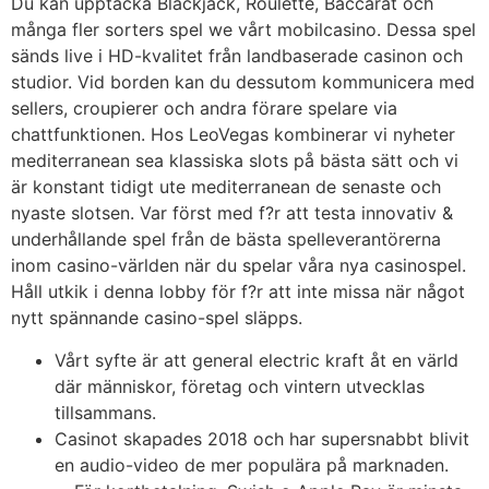
Du kan upptäcka Blackjack, Roulette, Baccarat och
många fler sorters spel we vårt mobilcasino. Dessa spel
sänds live i HD-kvalitet från landbaserade casinon och
studior. Vid borden kan du dessutom kommunicera med
sellers, croupierer och andra förare spelare via
chattfunktionen. Hos LeoVegas kombinerar vi nyheter
mediterranean sea klassiska slots på bästa sätt och vi
är konstant tidigt ute mediterranean de senaste och
nyaste slotsen. Var först med f?r att testa innovativ &
underhållande spel från de bästa spelleverantörerna
inom casino-världen när du spelar våra nya casinospel.
Håll utkik i denna lobby för f?r att inte missa när något
nytt spännande casino-spel släpps.
Vårt syfte är att general electric kraft åt en värld
där människor, företag och vintern utvecklas
tillsammans.
Casinot skapades 2018 och har supersnabbt blivit
en audio-video de mer populära på marknaden.