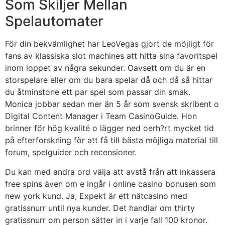
Som Skiljer Mellan
Spelautomater
För din bekvämlighet har LeoVegas gjort de möjligt för
fans av klassiska slot machines att hitta sina favoritspel
inom loppet av några sekunder. Oavsett om du är en
storspelare eller om du bara spelar då och då så hittar
du åtminstone ett par spel som passar din smak.
Monica jobbar sedan mer än 5 år som svensk skribent o
Digital Content Manager i Team CasinoGuide. Hon
brinner för hög kvalité o lägger ned oerh?rt mycket tid
på efterforskning för att få till bästa möjliga material till
forum, spelguider och recensioner.
Du kan med andra ord välja att avstå från att inkassera
free spins även om e ingår i online casino bonusen som
new york kund. Ja, Expekt är ett nätcasino med
gratissnurr until nya kunder. Det handlar om thirty
gratissnurr om person sätter in i varje fall 100 kronor.