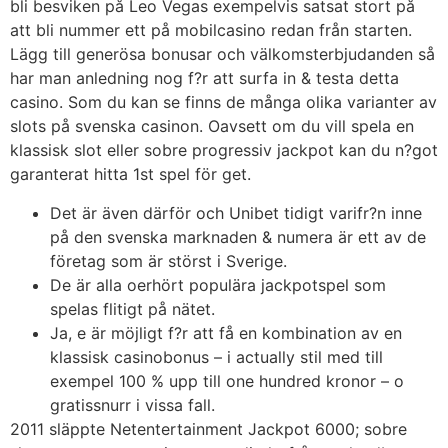
bli besviken på Leo Vegas exempelvis satsat stort på
att bli nummer ett på mobilcasino redan från starten.
Lägg till generösa bonusar och välkomsterbjudanden så
har man anledning nog f?r att surfa in & testa detta
casino. Som du kan se finns de många olika varianter av
slots på svenska casinon. Oavsett om du vill spela en
klassisk slot eller sobre progressiv jackpot kan du n?got
garanterat hitta 1st spel för get.
Det är även därför och Unibet tidigt varifr?n inne
på den svenska marknaden & numera är ett av de
företag som är störst i Sverige.
De är alla oerhört populära jackpotspel som
spelas flitigt på nätet.
Ja, e är möjligt f?r att få en kombination av en
klassisk casinobonus – i actually stil med till
exempel 100 % upp till one hundred kronor – o
gratissnurr i vissa fall.
2011 släppte Netentertainment Jackpot 6000; sobre