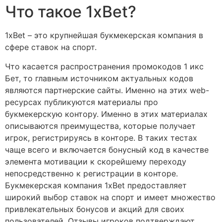
Что такое 1xBet?
1xBet – это крупнейшая букмекерская компания в
сфере ставок на спорт.
Что касается распространения промокодов 1 икс
Бет, то главным источником актуальных кодов
являются партнерские сайты. Именно на этих web-
ресурсах публикуются материалы про
букмекерскую контору. Именно в этих материалах
описываются преимущества, которые получает
игрок, регистрируясь в конторе. В таких тестах
чаще всего и включается бонусный код в качестве
элемента мотивации к скорейшему переходу
непосредственно к регистрации в конторе.
Букмекерская компания 1xBet предоставляет
широкий выбор ставок на спорт и имеет множество
привлекательных бонусов и акций для своих
пользователей. Отзывы игроков подтверждают