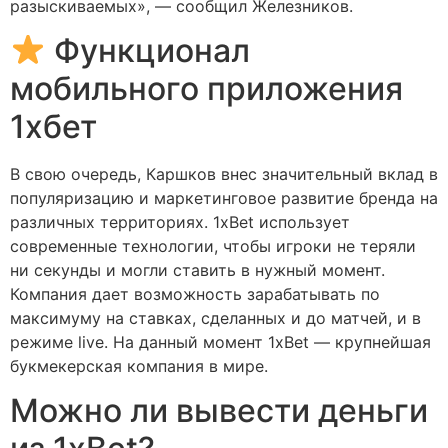
разыскиваемых», — сообщил Железников.
Функционал
мобильного приложения
1хбет
В свою очередь, Каршков внес значительный вклад в
популяризацию и маркетинговое развитие бренда на
различных территориях. 1xBet использует
современные технологии, чтобы игроки не теряли
ни секунды и могли ставить в нужный момент.
Компания дает возможность зарабатывать по
максимуму на ставках, сделанных и до матчей, и в
режиме live. На данный момент 1xBet — крупнейшая
букмекерская компания в мире.
Можно ли вывести деньги