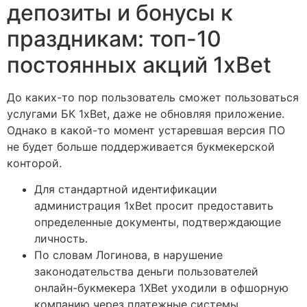
депозиты и бонусы к
праздникам: топ-10
постоянных акций 1xBet
До каких-то пор пользователь сможет пользоваться
услугами БК 1xBet, даже не обновляя приложение.
Однако в какой-то момент устаревшая версия ПО
не будет больше поддерживается букмекерской
конторой.
Для стандартной идентификации
администрация 1xBet просит предоставить
определенные документы, подтверждающие
личность.
По словам Логинова, в нарушение
законодательства деньги пользователей
онлайн-букмекера 1XBet уходили в офшорную
компанию через платежные системы.