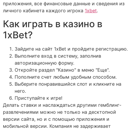
приложения, все финансовые данные и сведения из
личного кабинета каждого игрока
1xbet
.
Как играть в казино в
1xBet?
Зайдите на сайт 1xBet и пройдите регистрацию.
Выполните вход в систему, заполнив
авторизационную форму.
Откройте раздел "Казино" в меню "Еще".
Пополните счет любым удобным способом.
Выберите понравившийся слот и кликните на
него.
Приступайте к игре!
Делать ставки и наслаждаться другими гемблинг-
развлечениями можно не только на десктопной
версии сайта, но и с помощью приложения и
мобильной версии. Компания не задерживает