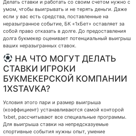
Делать ставки и работать со своим счетом нужно с
умом, чтобы выигрывать и не терять деньги. Даже
если у вас есть средства, поставленные на
неразыгранное событие, БК «1хБет» оставляет за
собой право отказать в долге. До предоставления
долга букмекер оценивает потенциальный выигрыш
ваших неразыгранных ставок.
НА ЧТО МОГУТ ДЕЛАТЬ
СТАВКИ ИГРОКИ
БУКМЕКЕРСКОЙ КОМПАНИИ
1XSTAVKA?
Условия этого пари и размер выигрыша
(коэффициент) устанавливаются самой конторой
1xbet, рассчитывают все специальные программы.
Для выигрыша ставки на непредсказуемые
спортивные события нужны опыт, умение