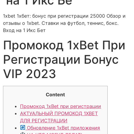
на 1 Икс Бе
1xbet 1хбет: бонус при регистрации 25000 Обзор и
отзывы о 1xbet. Ставки на футбол, теннис, бокс.
Вход на 1 Икс Бет
Промокод 1xBet При
Регистрации Бонус
VIP 2023
Content
Промокод 1xBet при регистрации
АКТУАЛЬНЫЙ ПРОМОКОД 1XBET
ДЛЯ РЕГИСТРАЦИИ
Обновление 1xBet приложения