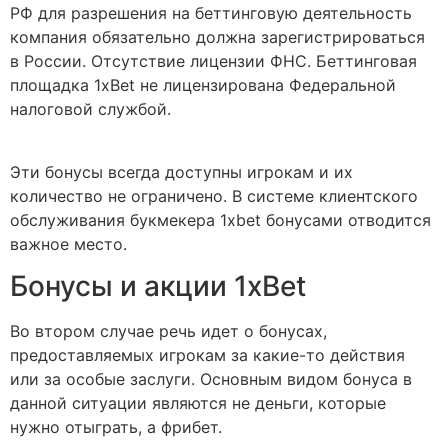
РФ для разрешения на беттинговую деятельность
компания обязательно должна зарегистрироваться
в России. Отсутствие лицензии ФНС. Беттинговая
площадка 1xBet не лицензирована Федеральной
налоговой службой.
Эти бонусы всегда доступны игрокам и их
количество не ограничено. В системе клиентского
обслуживания букмекера 1xbet бонусами отводится
важное место.
Бонусы и акции 1xBet
Во втором случае речь идет о бонусах,
предоставляемых игрокам за какие-то действия
или за особые заслуги. Основным видом бонуса в
данной ситуации являются не деньги, которые
нужно отыграть, а фрибет.