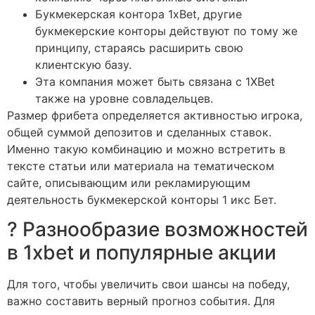
Букмекерская контора 1xBet, другие
букмекерские конторы действуют по тому же
принципу, стараясь расширить свою
клиентскую базу.
Эта компания может быть связана с 1XBet
также на уровне совладельцев.
Размер фрибета определяется активностью игрока,
общей суммой депозитов и сделанных ставок.
Именно такую комбинацию и можно встретить в
тексте статьи или материала на тематическом
сайте, описывающим или рекламирующим
деятельность букмекерской конторы 1 икс Бет.
? Разнообразие возможностей
в 1xbet и популярные акции
Для того, чтобы увеличить свои шансы на победу,
важно составить верный прогноз события. Для