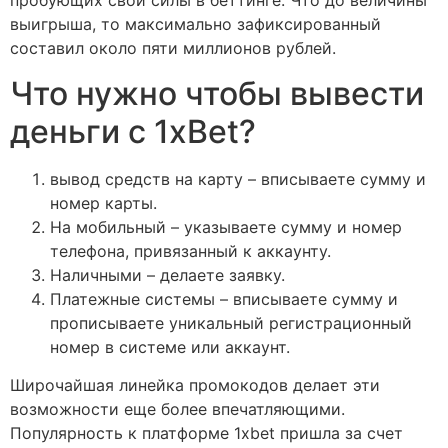
пробующих свои силы в беттинге. Что до величины
выигрыша, то максимально зафиксированный
составил около пяти миллионов рублей.
Что нужно чтобы вывести
деньги с 1xBet?
вывод средств на карту – вписываете сумму и
номер карты.
На мобильный – указываете сумму и номер
телефона, привязанный к аккаунту.
Наличными – делаете заявку.
Платежные системы – вписываете сумму и
прописываете уникальный регистрационный
номер в системе или аккаунт.
Широчайшая линейка промокодов делает эти
возможности еще более впечатляющими.
Популярность к платформе 1xbet пришла за счет