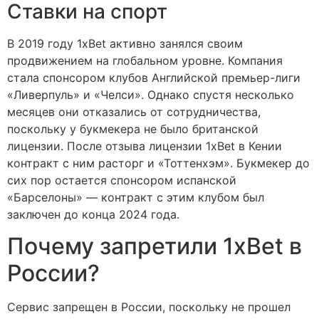
Ставки на спорт
В 2019 году 1xBet активно занялся своим
продвижением на глобальном уровне. Компания
стала спонсором клубов Английской премьер-лиги
«Ливерпуль» и «Челси». Однако спустя несколько
месяцев они отказались от сотрудничества,
поскольку у букмекера не было британской
лицензии. После отзыва лицензии 1xBet в Кении
контракт с ним расторг и «Тоттенхэм». Букмекер до
сих пор остается спонсором испанской
«Барселоны» — контракт с этим клубом был
заключен до конца 2024 года.
Почему запретили 1xBet в
России?
Сервис запрещен в России, поскольку не прошел